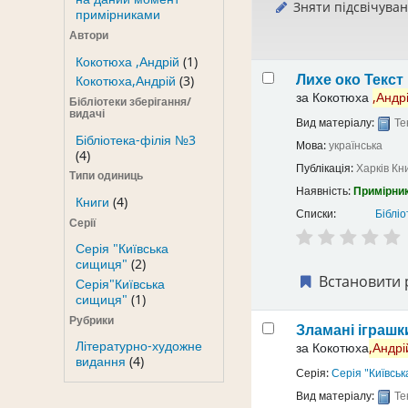
Зняти підсвічува
примірниками
Автори
Кокотюха ,Андрій
(1)
Лихе око
Текст
Кокотюха,Андрій
(3)
за
Кокотюха
,Андр
Бібліотеки зберігання/
видачі
Вид матеріалу:
Те
Бібліотека-філія №3
Мова:
українська
(4)
Публікація:
Харків
Кн
Типи одиниць
Наявність:
Примірник
Книги
(4)
Списки:
Бібліо
Серії
Серія "Київська
сищиця"
(2)
Встановити 
Серія"Київська
сищиця"
(1)
Рубрики
Зламані іграш
Літературно-художне
за
Кокотюха
,Андрі
видання
(4)
Серія:
Серія "Київсь
Вид матеріалу:
Те