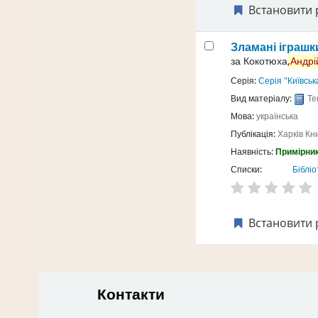
Встановити 
Зламані іграш
за
Кокотюха
,Андрі
Серія:
Серія "Київсь
Вид матеріалу:
Те
Мова:
українська
Публікація:
Харків
Кн
Наявність:
Примірник
Списки:
Бібліо
Встановити 
Контакти