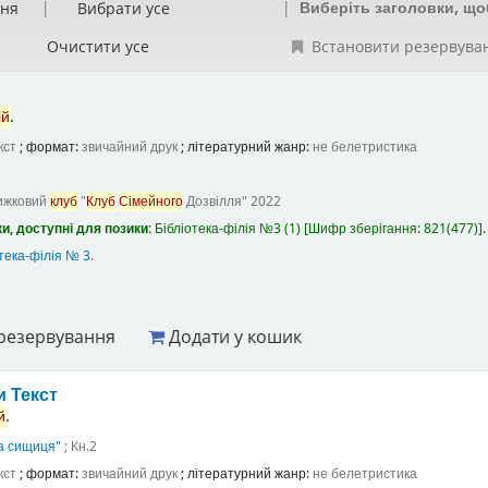
Виберіть заголовки, що
ння
Вибрати усе
Очистити усе
Встановити резервува
ій
.
кст
; формат:
звичайний друк
; літературний жанр:
не белетристика
ижковий
клуб
"
Клуб
Сімейного
Дозвілля"
2022
и, доступні для позики:
Бібліотека-філія №3
(1)
Шифр зберігання:
821(477)
.
тека-філія № 3
.
резервування
Додати у кошик
ки
Текст
й
.
ка сищиця"
; Кн.2
кст
; формат:
звичайний друк
; літературний жанр:
не белетристика