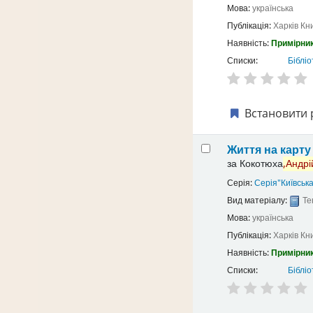
Мова:
українська
Публікація:
Харків
Кн
Наявність:
Примірник
Списки:
Бібліо
Встановити 
Життя на карт
за
Кокотюха
,Андрі
Серія:
Серія"Київськ
Вид матеріалу:
Те
Мова:
українська
Публікація:
Харків
Кн
Наявність:
Примірник
Списки:
Бібліо