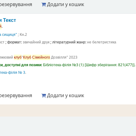
резервування
Додати у кошик
ки
Текст
й
.
ка сищиця"
; Кн.2
кст
; формат:
звичайний друк
; літературний жанр:
не белетристика
ижковий
клуб
"
Клуб
Сімейного
Дозвілля"
2023
и, доступні для позики:
Бібліотека-філія №3
(1)
Шифр зберігання:
821(477)
.
тека-філія № 3
.
резервування
Додати у кошик