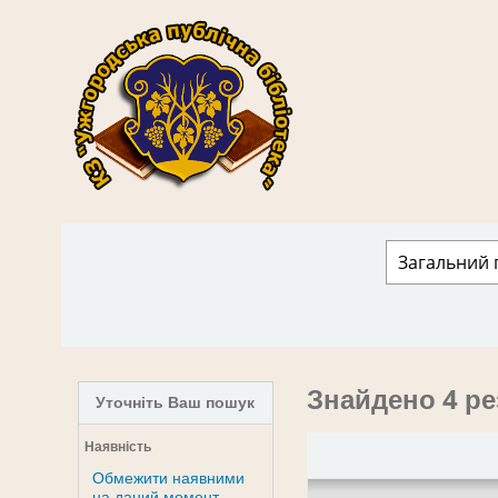
КЗ "Ужгородська публічна бібліотека" › 
Знайдено 4 ре
Уточніть Ваш пошук
Наявність
Обмежити наявними
на даний момент