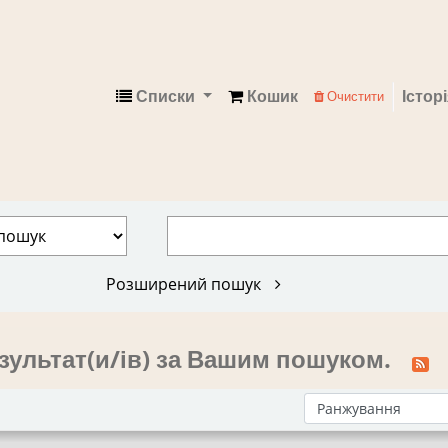
Списки
Кошик
Істор
Очистити
Електронний каталог
Розширений пошук
зультат(и/ів) за Вашим пошуком.
Сортувати за: