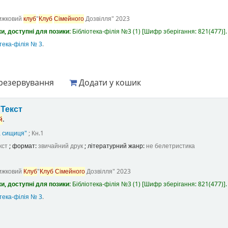
ижковий
клуб
"
Клуб
Сімейного
Дозвілля"
2023
и, доступні для позики:
Бібліотека-філія №3
(1)
Шифр зберігання:
821(477)
.
тека-філія № 3
.
резервування
Додати у кошик
у
Текст
й
.
а сищиця"
; Кн.1
кст
; формат:
звичайний друк
; літературний жанр:
не белетристика
ижковий
Клуб
"
Клуб
Сімейного
Дозвілля"
2023
и, доступні для позики:
Бібліотека-філія №3
(1)
Шифр зберігання:
821(477)
.
тека-філія № 3
.