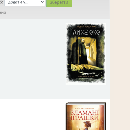
б:
ння