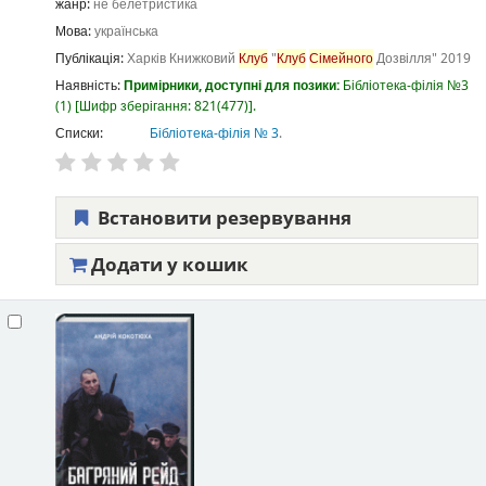
жанр:
не белетристика
Мова:
українська
Публікація:
Харків
Книжковий
Клуб
"
Клуб
Сімейного
Дозвілля"
2019
Наявність:
Примірники, доступні для позики:
Бібліотека-філія №3
(1)
Шифр зберігання:
821(477)
.
Списки:
Бібліотека-філія № 3
.
Встановити резервування
Додати у кошик