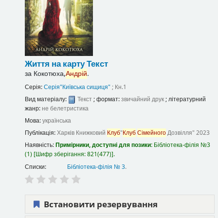
Життя на карту
Текст
за
Кокотюха,
Андрій
.
Серія:
Серія"Київська сищиця"
; Кн.1
Вид матеріалу:
Текст
; формат:
звичайний друк
; літературний
жанр:
не белетристика
Мова:
українська
Публікація:
Харків
Книжковий
Клуб
"
Клуб
Сімейного
Дозвілля"
2023
Наявність:
Примірники, доступні для позики:
Бібліотека-філія №3
(1)
Шифр зберігання:
821(477)
.
Списки:
Бібліотека-філія № 3
.
Встановити резервування