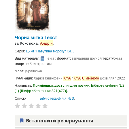
Чорна мітка
Текст
за
Кокотюха,
Андрій
.
Серія:
Цикл "Павутина мороку" Кн. 3
Вид матеріалу:
Текст
; формат:
звичайний друк
; літературний
жанр:
не белетристика
Мова:
українська
Публікація:
Харків
Книжковий
Клуб
"
Клуб
Сімейного
Дозвілля"
2022
Наявність:
Примірники, доступні для позики:
Бібліотека-філія №3
(1)
Шифр зберігання:
821(477)
.
Списки:
Бібліотека-філія № 3
.
Встановити резервування