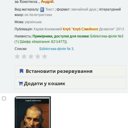
за
Кокотюха ,
Андрій
.
Вид матеріалу:
Текст
; формат:
звичайний друк
; літературний
жанр:
не белетристика
Мова:
українська
Публікація:
Харків
Книжковий
Клуб
"
Клуб
Сімейного
Дозвілля"
2013
Наявність:
Примірники, доступні для позики:
Бібліотека-філія №3
(1)
Шифр зберігання:
821(477)
.
Списки:
Бібліотека-філія № 3
.
Встановити резервування
Додати у кошик