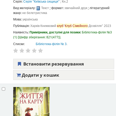
Серія:
Серія "Київська сищиця"
; Кн.2
Вид матеріалу:
Текст
; формат:
звичайний друк
; літературний
жанр:
не белетристика
Мова:
українська
Публікація:
Харків
Книжковий
клуб
"
Клуб
Сімейного
Дозвілля"
2023
Наявність:
Примірники, доступні для позики:
Бібліотека-філія №3
(1)
Шифр зберігання:
821(477)
.
Списки:
Бібліотека-філія № 3
.
Встановити резервування
Додати у кошик