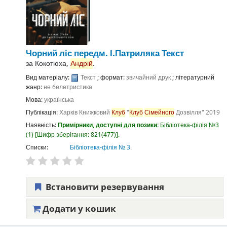
Чорний ліс
передм. І.Патриляка
Текст
за
Кокотюха,
Андрій
.
Вид матеріалу:
Текст
; формат:
звичайний друк
; літературний
жанр:
не белетристика
Мова:
українська
Публікація:
Харків
Книжковий
Клуб
"
Клуб
Сімейного
Дозвілля"
2019
Наявність:
Примірники, доступні для позики:
Бібліотека-філія №3
(1)
Шифр зберігання:
821(477)
.
Списки:
Бібліотека-філія № 3
.
Встановити резервування
Додати у кошик