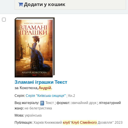
Додати у кошик
Зламані іграшки
Текст
за
Кокотюха,
Андрій
.
Серія:
Серія "Київська сищиця"
; Кн.2
Вид матеріалу:
Текст
; формат:
звичайний друк
; літературний
жанр:
не белетристика
Мова:
українська
Публікація:
Харків
Книжковий
клуб
"
Клуб
Сімейного
Дозвілля"
2023