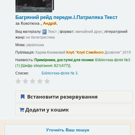
Багряний рейд
передм.І.Патриляка
Текст
за
Кокотюха ,
Андрій
.
Вид матеріалу:
Текст
; формат:
звичайний друк
; літературний
жанр:
не белетристика
Мова:
українська
Публікація:
Харків
Книжковий
Клуб
"
Клуб
Сімейного
Дозвілля"
2019
Наявність:
Примірники, доступні для позики:
Бібліотека-філія №3
(1)
Шифр зберігання:
821(477)
.
Списки:
Бібліотека-філія № 3
.
Встановити резервування
Додати у кошик
Уточніть Ваш пошук