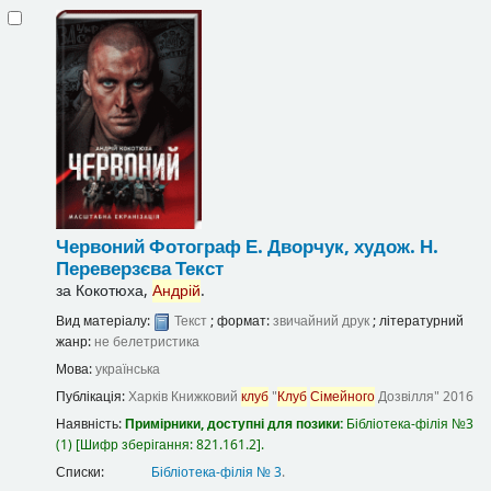
Червоний
Фотограф Е. Дворчук, худож. Н.
Переверзєва
Текст
за
Кокотюха,
Андрій
.
Вид матеріалу:
Текст
; формат:
звичайний друк
; літературний
жанр:
не белетристика
Мова:
українська
Публікація:
Харків
Книжковий
клуб
"
Клуб
Сімейного
Дозвілля"
2016
Наявність:
Примірники, доступні для позики:
Бібліотека-філія №3
(1)
Шифр зберігання:
821.161.2
.
Списки:
Бібліотека-філія № 3
.