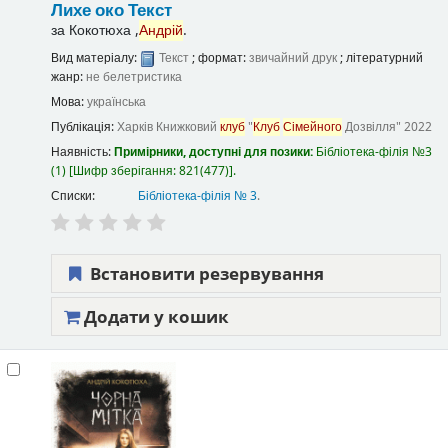
Лихе око
Текст
за
Кокотюха ,
Андрій
.
Вид матеріалу:
Текст
; формат:
звичайний друк
; літературний
жанр:
не белетристика
Мова:
українська
Публікація:
Харків
Книжковий
клуб
"
Клуб
Сімейного
Дозвілля"
2022
Наявність:
Примірники, доступні для позики:
Бібліотека-філія №3
(1)
Шифр зберігання:
821(477)
.
Списки:
Бібліотека-філія № 3
.
Встановити резервування
Додати у кошик