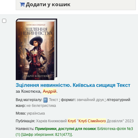
Додати у кошик
Зцілення невинністю. Київська сищиця
Текст
за
Кокотюха,
Андрій
.
Вид матеріалу:
Текст
; формат:
звичайний друк
; літературний
жанр:
не белетристика
Мова:
українська
Публікація:
Харків
Книжковий
Клуб
"
Клуб
Сімейного
Дозвілля"
2023
Наявність:
Примірники, доступні для позики:
Бібліотека-філія №3
(1)
Шифр зберігання:
821(477)
.