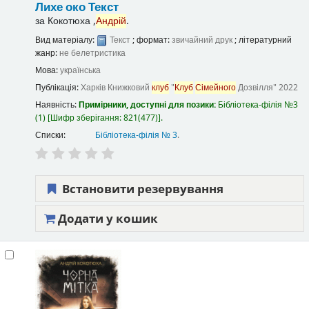
Лихе око
Текст
за
Кокотюха ,
Андрій
.
Вид матеріалу:
Текст
; формат:
звичайний друк
; літературний
жанр:
не белетристика
Мова:
українська
Публікація:
Харків
Книжковий
клуб
"
Клуб
Сімейного
Дозвілля"
2022
Наявність:
Примірники, доступні для позики:
Бібліотека-філія №3
(1)
Шифр зберігання:
821(477)
.
Списки:
Бібліотека-філія № 3
.
Встановити резервування
Додати у кошик