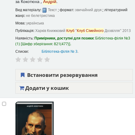
за
Кокотюха ,
Андрій
.
Вид матеріалу:
Текст
; формат:
звичайний друк
; літературний
жанр:
не белетристика
Мова:
українська
Публікація:
Харків
Книжковий
Клуб
"
Клуб
Сімейного
Дозвілля"
2013
Наявність:
Примірники, доступні для позики:
Бібліотека-філія №3
(1)
Шифр зберігання:
821(477)
.
Списки:
Бібліотека-філія № 3
.
Встановити резервування
Додати у кошик