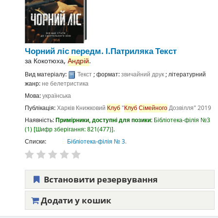
Чорний ліс
передм. І.Патриляка
Текст
за
Кокотюха,
Андрій
.
Вид матеріалу:
Текст
; формат:
звичайний друк
; літературний
жанр:
не белетристика
Мова:
українська
Публікація:
Харків
Книжковий
Клуб
"
Клуб
Сімейного
Дозвілля"
2019
Наявність:
Примірники, доступні для позики:
Бібліотека-філія №3
(1)
Шифр зберігання:
821(477)
.
Списки:
Бібліотека-філія № 3
.
Встановити резервування
Додати у кошик