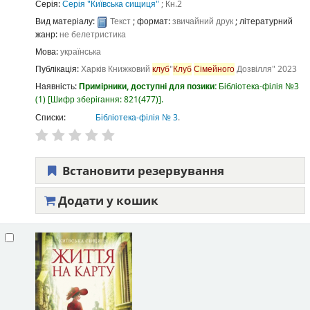
Серія:
Серія "Київська сищиця"
; Кн.2
Вид матеріалу:
Текст
; формат:
звичайний друк
; літературний
жанр:
не белетристика
Мова:
українська
Публікація:
Харків
Книжковий
клуб
"
Клуб
Сімейного
Дозвілля"
2023
Наявність:
Примірники, доступні для позики:
Бібліотека-філія №3
(1)
Шифр зберігання:
821(477)
.
Списки:
Бібліотека-філія № 3
.
Встановити резервування
Додати у кошик