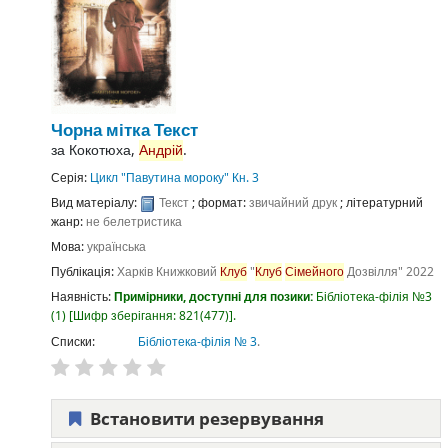
Чорна мітка
Текст
за
Кокотюха,
Андрій
.
Серія:
Цикл "Павутина мороку" Кн. 3
Вид матеріалу:
Текст
; формат:
звичайний друк
; літературний
жанр:
не белетристика
Мова:
українська
Публікація:
Харків
Книжковий
Клуб
"
Клуб
Сімейного
Дозвілля"
2022
Наявність:
Примірники, доступні для позики:
Бібліотека-філія №3
(1)
Шифр зберігання:
821(477)
.
Списки:
Бібліотека-філія № 3
.
Встановити резервування