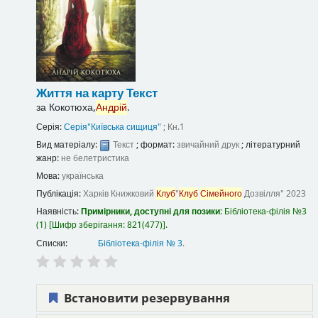
Життя на карту
Текст
за
Кокотюха,
Андрій
.
Серія:
Серія"Київська сищиця"
; Кн.1
Вид матеріалу:
Текст
; формат:
звичайний друк
; літературний
жанр:
не белетристика
Мова:
українська
Публікація:
Харків
Книжковий
Клуб
"
Клуб
Сімейного
Дозвілля"
2023
Наявність:
Примірники, доступні для позики:
Бібліотека-філія №3
(1)
Шифр зберігання:
821(477)
.
Списки:
Бібліотека-філія № 3
.
Встановити резервування