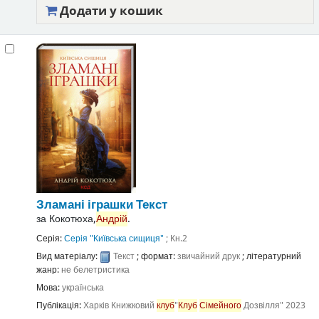
Додати у кошик
Зламані іграшки
Текст
за
Кокотюха,
Андрій
.
Серія:
Серія "Київська сищиця"
; Кн.2
Вид матеріалу:
Текст
; формат:
звичайний друк
; літературний
жанр:
не белетристика
Мова:
українська
Публікація:
Харків
Книжковий
клуб
"
Клуб
Сімейного
Дозвілля"
2023