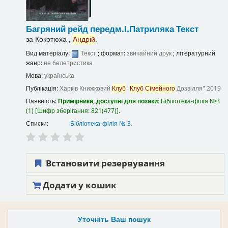
Багряний рейд
передм.І.Патриляка
Текст
за
Кокотюха ,
Андрій
.
Вид матеріалу:
Текст
; формат:
звичайний друк
; літературний
жанр:
не белетристика
Мова:
українська
Публікація:
Харків
Книжковий
Клуб
"
Клуб
Сімейного
Дозвілля"
2019
Наявність:
Примірники, доступні для позики:
Бібліотека-філія №3
(1)
Шифр зберігання:
821(477)
.
Списки:
Бібліотека-філія № 3
.
Встановити резервування
Додати у кошик
Уточніть Ваш пошук