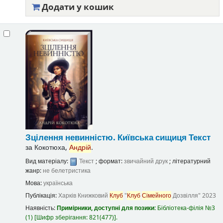
Додати у кошик
Зцілення невинністю. Київська сищиця
Текст
за
Кокотюха,
Андрій
.
Вид матеріалу:
Текст
; формат:
звичайний друк
; літературний
жанр:
не белетристика
Мова:
українська
Публікація:
Харків
Книжковий
Клуб
"
Клуб
Сімейного
Дозвілля"
2023
Наявність:
Примірники, доступні для позики:
Бібліотека-філія №3
(1)
Шифр зберігання:
821(477)
.