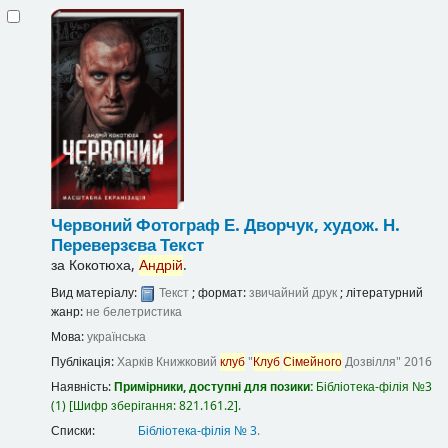
Червоний
Фотограф Е. Дворчук, худож. Н.
Переверзєва
Текст
за
Кокотюха,
Андрій
.
Вид матеріалу:
Текст
; формат:
звичайний друк
; літературний
жанр:
не белетристика
Мова:
українська
Публікація:
Харків
Книжковий
клуб
"
Клуб
Сімейного
Дозвілля"
2016
Наявність:
Примірники, доступні для позики:
Бібліотека-філія №3
(1)
Шифр зберігання:
821.161.2
.
Списки:
Бібліотека-філія № 3
.