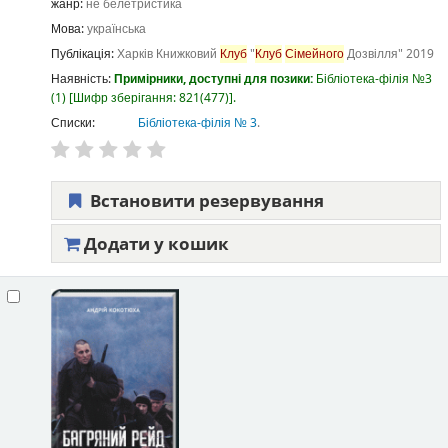
жанр:
не белетристика
Мова:
українська
Публікація:
Харків
Книжковий
Клуб
"
Клуб
Сімейного
Дозвілля"
2019
Наявність:
Примірники, доступні для позики:
Бібліотека-філія №3
(1)
Шифр зберігання:
821(477)
.
Списки:
Бібліотека-філія № 3
.
Встановити резервування
Додати у кошик