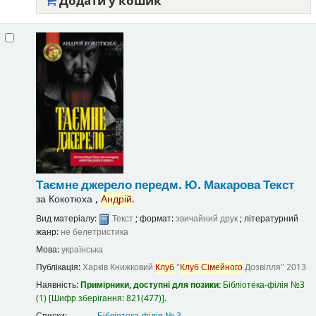
Додати у кошик
Таємне джерело
передм. Ю. Макарова
Текст
за
Кокотюха ,
Андрій
.
Вид матеріалу:
Текст
; формат:
звичайний друк
; літературний
жанр:
не белетристика
Мова:
українська
Публікація:
Харків
Книжковий
Клуб
"
Клуб
Сімейного
Дозвілля"
2013
Наявність:
Примірники, доступні для позики:
Бібліотека-філія №3
(1)
Шифр зберігання:
821(477)
.