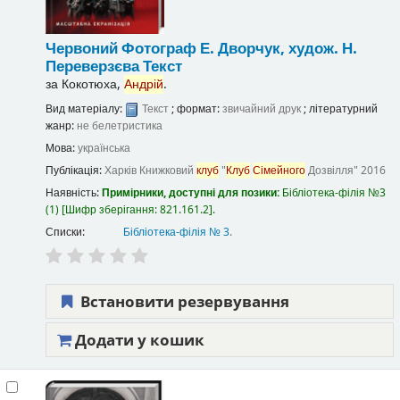
Червоний
Фотограф Е. Дворчук, худож. Н.
Переверзєва
Текст
за
Кокотюха,
Андрій
.
Вид матеріалу:
Текст
; формат:
звичайний друк
; літературний
жанр:
не белетристика
Мова:
українська
Публікація:
Харків
Книжковий
клуб
"
Клуб
Сімейного
Дозвілля"
2016
Наявність:
Примірники, доступні для позики:
Бібліотека-філія №3
(1)
Шифр зберігання:
821.161.2
.
Списки:
Бібліотека-філія № 3
.
Встановити резервування
Додати у кошик