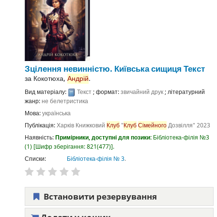
Зцілення невинністю. Київська сищиця
Текст
за
Кокотюха,
Андрій
.
Вид матеріалу:
Текст
; формат:
звичайний друк
; літературний
жанр:
не белетристика
Мова:
українська
Публікація:
Харків
Книжковий
Клуб
"
Клуб
Сімейного
Дозвілля"
2023
Наявність:
Примірники, доступні для позики:
Бібліотека-філія №3
(1)
Шифр зберігання:
821(477)
.
Списки:
Бібліотека-філія № 3
.
Встановити резервування