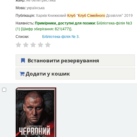
жанр:
не белетристика
Мова:
українська
Публікація:
Харків
Книжковий
Клуб
"
Клуб
Сімейного
Дозвілля"
2019
Наявність:
Примірники, доступні для позики:
Бібліотека-філія №3
(1)
Шифр зберігання:
821(477)
.
Списки:
Бібліотека-філія № 3
.
Встановити резервування
Додати у кошик