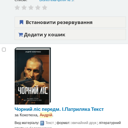
Списки:
Бібліотека-філія № 3
.
Встановити резервування
Додати у кошик
Чорний ліс
передм. І.Патриляка
Текст
за
Кокотюха,
Андрій
.
Вид матеріалу:
Текст
; формат:
звичайний друк
; літературний