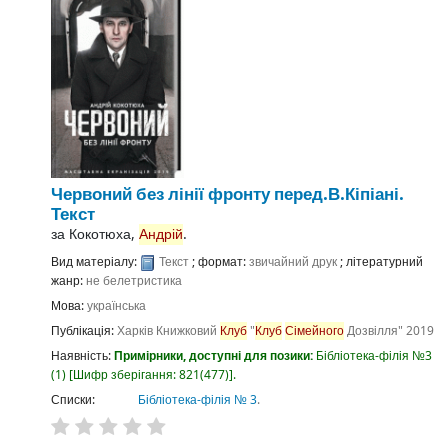
Червоний без лінії фронту
перед.В.Кіпіані.
Текст
за
Кокотюха,
Андрій
.
Вид матеріалу:
Текст
; формат:
звичайний друк
; літературний
жанр:
не белетристика
Мова:
українська
Публікація:
Харків
Книжковий
Клуб
"
Клуб
Сімейного
Дозвілля"
2019
Наявність:
Примірники, доступні для позики:
Бібліотека-філія №3
(1)
Шифр зберігання:
821(477)
.
Списки:
Бібліотека-філія № 3
.