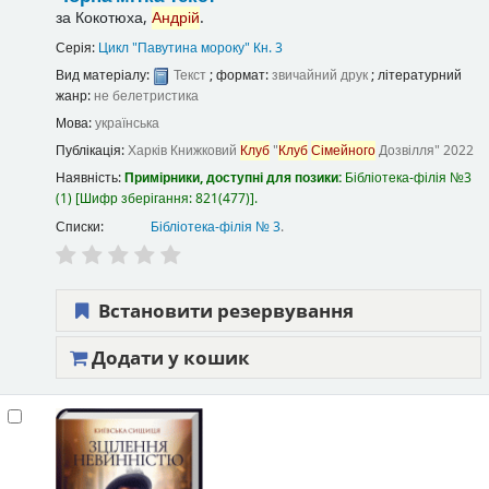
за
Кокотюха,
Андрій
.
Серія:
Цикл "Павутина мороку" Кн. 3
Вид матеріалу:
Текст
; формат:
звичайний друк
; літературний
жанр:
не белетристика
Мова:
українська
Публікація:
Харків
Книжковий
Клуб
"
Клуб
Сімейного
Дозвілля"
2022
Наявність:
Примірники, доступні для позики:
Бібліотека-філія №3
(1)
Шифр зберігання:
821(477)
.
Списки:
Бібліотека-філія № 3
.
Встановити резервування
Додати у кошик