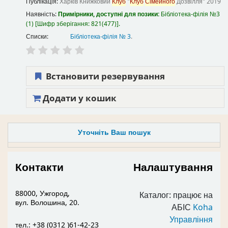
Публікація:
Харків
Книжковий
Клуб
"
Клуб
Сімейного
Дозвілля"
2019
Наявність:
Примірники, доступні для позики:
Бібліотека-філія №3
(1)
Шифр зберігання:
821(477)
.
Списки:
Бібліотека-філія № 3
.
Встановити резервування
Додати у кошик
Уточніть Ваш пошук
Контакти
Налаштування
88000, Ужгород,
Каталог: працює на
вул. Волошина, 20.
АБІС
Koha
Управління
тел.: +38 (0312 )61-42-23