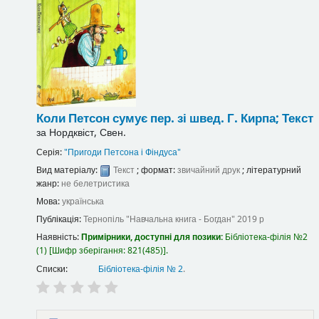
Коли Петсон сумує
пер. зі швед. Г. Кирпа;
Текст
за
Нордквіст, Свен.
Серія:
"Пригоди Петсона і Фіндуса"
Вид матеріалу:
Текст
; формат:
звичайний друк
; літературний
жанр:
не белетристика
Мова:
українська
Публікація:
Тернопіль
"Навчальна книга - Богдан"
2019 р
Наявність:
Примірники, доступні для позики:
Бібліотека-філія №2
(1)
Шифр зберігання:
821(485)
.
Списки:
Бібліотека-філія № 2
.