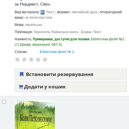
за
Нордквіст, Свен.
Вид матеріалу:
Текст
; формат:
звичайний друк
; літературний
жанр:
не белетристика
Мова:
українська
Публікація:
Тернопіль
Навчальна книга - Богдан
Текст
Наявність:
Примірники, доступні для позики:
Бібліотека-філія №2
(1)
Шифр зберігання:
087.5
.
Списки:
Бібліотека-філія № 2
.
Встановити резервування
Додати у кошик