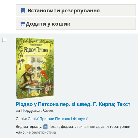
Встановити резервування
Додати у кошик
Різдво у Петсона
пер. зі швед. Г. Кирпа;
Текст
за
Нордквіст, Свен.
Серія:
Серія"Пригоди Петсона і Фіндуса"
Вид матеріалу:
Текст
; формат:
звичайний друк
; літературний
жанр:
не белетристика