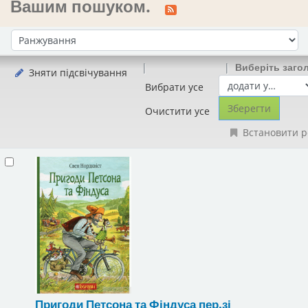
Вашим пошуком.
Сортувати за:
Виберіть заго
Зняти підсвічування
Вибрати усе
Очистити усе
Встановити р
Пригоди Петсона та Фіндуса
пер.зі