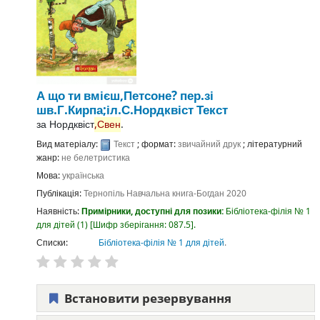
А що ти вмієш,Петсоне?
пер.зі
шв.Г.Кирпа;іл.С.Нордквіст
Текст
за
Нордквіст
,Свен
.
Вид матеріалу:
Текст
; формат:
звичайний друк
; літературний
жанр:
не белетристика
Мова:
українська
Публікація:
Тернопіль
Навчальна книга-Богдан
2020
Наявність:
Примірники, доступні для позики:
Бібліотека-філія № 1
для дітей
(1)
Шифр зберігання:
087.5
.
Списки:
Бібліотека-філія № 1 для дітей
.
Встановити резервування