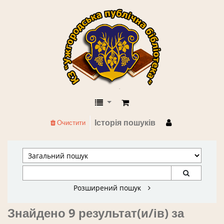
КЗ "Ужгородська публічна бібліоте
Історія пошуків
Очистити
Розширений пошук
Знайдено 9 результат(и/ів) за