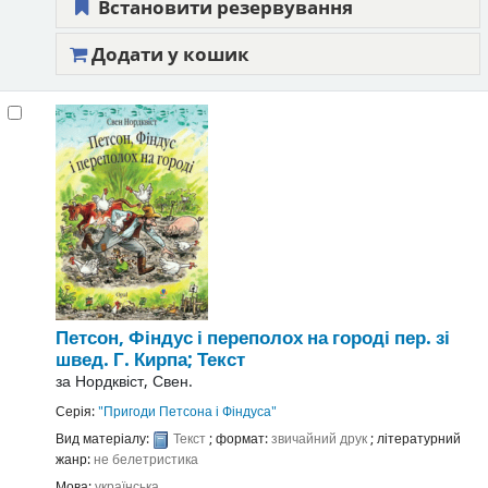
Встановити резервування
Додати у кошик
Петсон, Фіндус і переполох на городі
пер. зі
швед. Г. Кирпа;
Текст
за
Нордквіст, Свен.
Серія:
"Пригоди Петсона і Фіндуса"
Вид матеріалу:
Текст
; формат:
звичайний друк
; літературний
жанр:
не белетристика
Мова:
українська