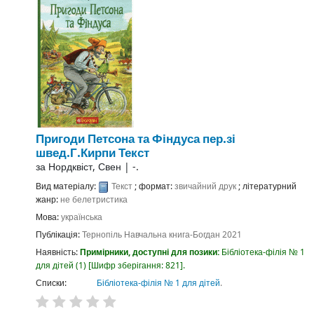
Пригоди Петсона та Фіндуса
пер.зі
швед.Г.Кирпи
Текст
за
Нордквіст, Свен
|
-.
Вид матеріалу:
Текст
; формат:
звичайний друк
; літературний
жанр:
не белетристика
Мова:
українська
Публікація:
Тернопіль
Навчальна книга-Богдан
2021
Наявність:
Примірники, доступні для позики:
Бібліотека-філія № 1
для дітей
(1)
Шифр зберігання:
821
.
Списки:
Бібліотека-філія № 1 для дітей
.