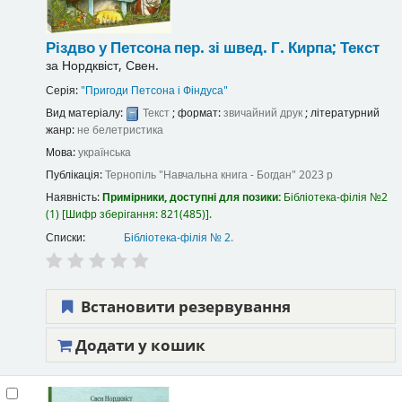
Різдво у Петсона
пер. зі швед. Г. Кирпа;
Текст
за
Нордквіст, Свен.
Серія:
"Пригоди Петсона і Фіндуса"
Вид матеріалу:
Текст
; формат:
звичайний друк
; літературний
жанр:
не белетристика
Мова:
українська
Публікація:
Тернопіль
"Навчальна книга - Богдан"
2023 р
Наявність:
Примірники, доступні для позики:
Бібліотека-філія №2
(1)
Шифр зберігання:
821(485)
.
Списки:
Бібліотека-філія № 2
.
Встановити резервування
Додати у кошик