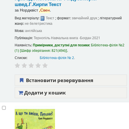
швед.Г.Кирпи
Текст
за
Нордквіст
,Свен
.
Вид матеріалу:
Текст
; формат:
звичайний друк
; літературний
жанр:
не белетристика
Мова:
англійська
Публікація:
Тернопіль
Навчальна книга -Богдан
2021
Наявність:
Примірники, доступні для позики:
Бібліотека-філія №2
(1)
Шифр зберігання:
821(494)
.
Списки:
Бібліотека-філія № 2
.
Встановити резервування
Додати у кошик