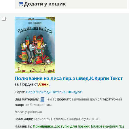
Додати у кошик
Полювання на лиса
пер.з швед.К.Кирпи
Текст
за
Нордквіст
,Свен
.
Серія:
Серія"Пригоди Петсона і Фіндуса"
Вид матеріалу:
Текст
; формат:
звичайний друк
; літературний
жанр:
не белетристика
Мова:
українська
Публікація:
Тернопіль
Навчальна книга-Богдан
2020
Наявність:
Примірники, доступні для позики:
Бібліотека-філія №2