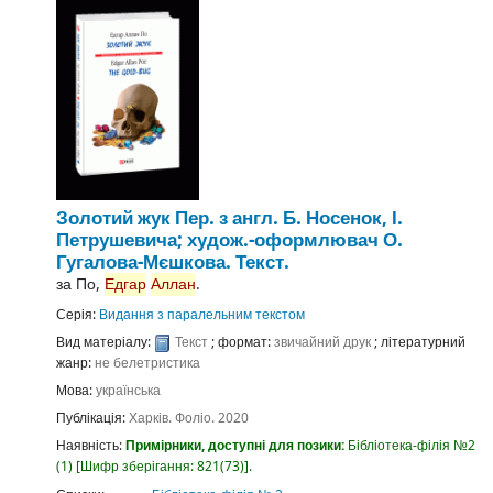
Золотий жук
Пер. з англ. Б. Носенок, І.
Петрушевича; худож.-оформлювач О.
Гугалова-Мєшкова.
Текст.
за
По,
Едгар
Аллан
.
Серія:
Видання з паралельним текстом
Вид матеріалу:
Текст
; формат:
звичайний друк
; літературний
жанр:
не белетристика
Мова:
українська
Публікація:
Харків.
Фоліо.
2020
Наявність:
Примірники, доступні для позики:
Бібліотека-філія №2
(1)
Шифр зберігання:
821(73)
.