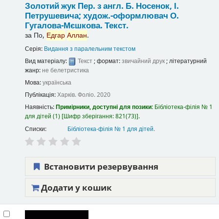
Золотий жук
Пер. з англ. Б. Носенок, І.
Петрушевича; худож.-оформлювач О.
Гугалова-Мєшкова.
Текст.
за
По,
Едгар
Аллан
.
Серія:
Видання з паралельним текстом
Вид матеріалу:
Текст
; формат:
звичайний друк
; літературний
жанр:
не белетристика
Мова:
українська
Публікація:
Харків.
Фоліо.
2020
Наявність:
Примірники, доступні для позики:
Бібліотека-філія № 1
для дітей
(1)
Шифр зберігання:
821(73)
.
Списки:
Бібліотека-філія № 1 для дітей
.
Встановити резервування
Додати у кошик