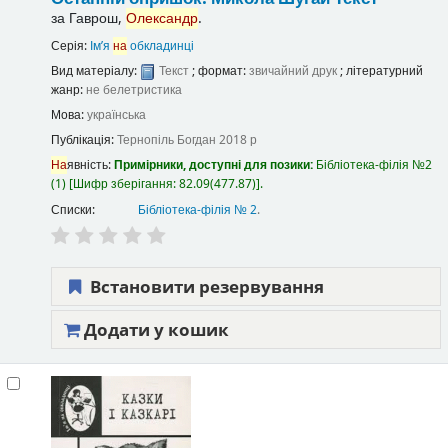
за
Гаврош,
Олександр
.
Серія:
Ім’я
на
обкладинці
Вид матеріалу:
Текст
; формат:
звичайний друк
; літературний
жанр:
не белетристика
Мова:
українська
Публікація:
Тернопіль
Богдан
2018 р
На
явність:
Примірники, доступні для позики:
Бібліотека-філія №2
(1)
Шифр зберігання:
82.09(477.87)
.
Списки:
Бібліотека-філія № 2
.
Встановити резервування
Додати у кошик