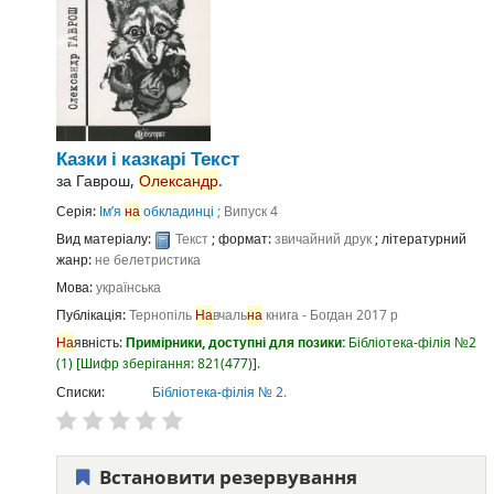
Казки і казкарі
Текст
за
Гаврош,
Олександр
.
Серія:
Ім’я
на
обкладинці
; Випуск 4
Вид матеріалу:
Текст
; формат:
звичайний друк
; літературний
жанр:
не белетристика
Мова:
українська
Публікація:
Тернопіль
На
вчаль
на
книга - Богдан
2017 р
На
явність:
Примірники, доступні для позики:
Бібліотека-філія №2
(1)
Шифр зберігання:
821(477)
.
Списки:
Бібліотека-філія № 2
.
Встановити резервування