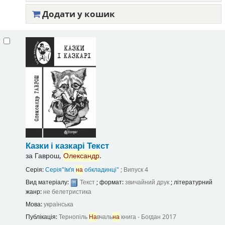
Додати у кошик
Казки і казкарі
Текст
за
Гаврош,
Олександр
.
Серія:
Серія"Ім’я
на
обкладинці"
; Випуск 4
Вид матеріалу:
Текст
; формат:
звичайний друк
; літературний
жанр:
не белетристика
Мова:
українська
Публікація:
Тернопіль
На
вчаль
на
книга - Богдан
2017