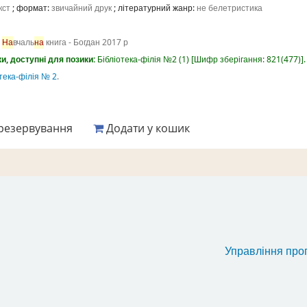
кст
; формат:
звичайний друк
; літературний жанр:
не белетристика
На
вчаль
на
книга - Богдан
2017 р
и, доступні для позики:
Бібліотека-філія №2
(1)
Шифр зберігання:
821(477)
.
тека-філія № 2
.
резервування
Додати у кошик
Управління про