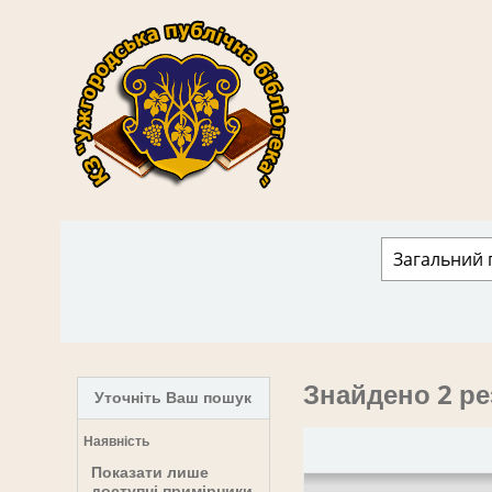
КЗ "Ужгородська публічна бібліотека" › 
Знайдено 2 ре
Уточніть Ваш пошук
Наявність
Показати лише
доступні примірники