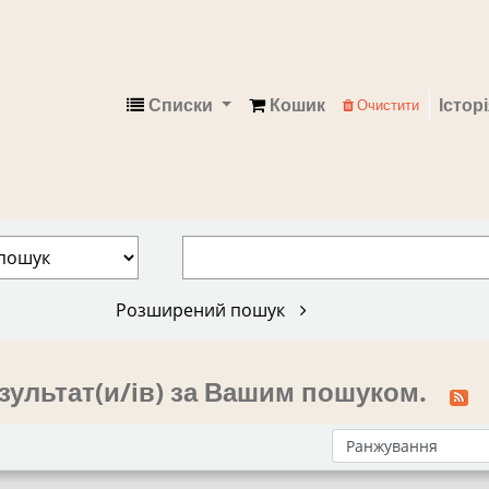
Списки
Кошик
Істор
Очистити
Електронний каталог
Розширений пошук
зультат(и/ів) за Вашим пошуком.
Сортувати за: