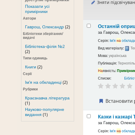
Зняти підсвічува
Показати усі
примірники
Автори
Останній опри
Гаврош, Олександр
(2)
за
Гаврош, Олекса
Бібліотеки зберігання/
видачі
Серія:
Ім’я
на
обклади
Бібліотека-філія №2
Вид матеріалу:
Те
(2)
Мова:
українська
Типи одиниць
Публікація:
Тернопіль
Книги
(2)
На
явність:
Примірник
Серії
Списки:
Бібліо
Ім’я на обкладинці
(2)
Рубрики
Краєзнавча література
Встановити 
(1)
Науково-популярне
видання
(1)
Казки і казкарі
за
Гаврош, Олекса
Серія:
Ім’я
на
обклади