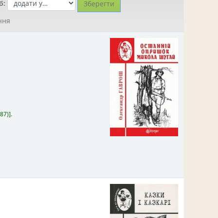
б:
ння
87)
.