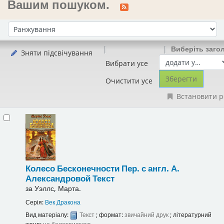
Вашим пошуком.
Сортувати за:
Виберіть заго
Зняти підсвічування
Вибрати усе
Очистити усе
Встановити р
Колесо Бесконечности
Пер. с англ. А.
Александровой
Текст
за
Уэллс, Марта.
Серія:
Век Дракона
Вид матеріалу:
Текст
; формат:
звичайний друк
; літературний