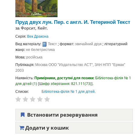
Пруд двух лун.
Пер. с англ. И. Тетериной
Текст
за
Форсит, Кейт.
Серія:
Век Дракона
Вид матеріалу:
Текст
; формат:
звичайний друк
; літературний
жанр:
не белетристика
Мова:
російська
Публікація:
Москва
ООО "Издательство АСТ", ЗАН НПП "Ермак"
2003
Наявність:
Примірники, доступні для позики:
Бібліотека-філія № 1
для дітей
(1)
Шифр зберігання:
821.111(73)
.
Списки:
Бібліотека-філія № 1 для дітей
.
Встановити резервування
Додати у кошик