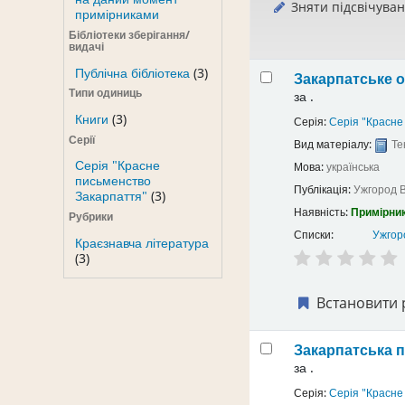
Зняти підсвічува
примірниками
Бібліотеки зберігання/
видачі
Публічна бібліотека
(3)
Закарпатське о
Типи одиниць
за
.
Книги
(3)
Серія:
Серія "Красн
Серії
Вид матеріалу:
Те
Серія "Красне
Мова:
українська
письменство
Публікація:
Ужгород
Закарпаття"
(3)
Наявність:
Примірник
Рубрики
Списки:
Ужгоро
Краєзнавча література
(3)
Встановити 
Закарпатська п
за
.
Серія:
Серія "Красн