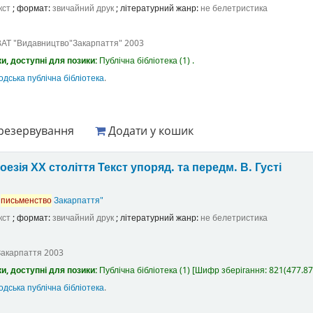
кст
; формат:
звичайний друк
; літературний жанр:
не белетристика
ВАТ "Видавництво"Закарпаття"
2003
и, доступні для позики:
Публічна бібліотека
(1) .
дська публічна бібліотека
.
резервування
Додати у кошик
оезія ХХ століття
Текст
упоряд. та передм. В. Густі
е
письменство
Закарпаття"
кст
; формат:
звичайний друк
; літературний жанр:
не белетристика
Закарпаття
2003
и, доступні для позики:
Публічна бібліотека
(1)
Шифр зберігання:
821(477.87
дська публічна бібліотека
.