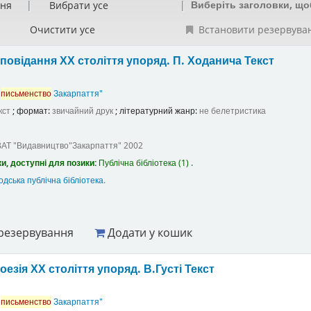
Виберіть заголовки, що
ння
Вибрати усе
Очистити усе
Встановити резервува
повідання ХХ століття
упоряд. П. Ходанича
Текст
е
письменство
Закарпаття"
кст
; формат:
звичайний друк
; літературний жанр:
не белетристика
ВАТ "Видавництво"Закарпаття"
2002
и, доступні для позики:
Публічна бібліотека
(1) .
дська публічна бібліотека
.
резервування
Додати у кошик
оезія ХХ століття
упоряд. В.Густі
Текст
е
письменство
Закарпаття"