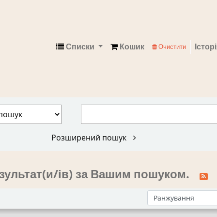
Списки
Кошик
Істор
Очистити
Електронний каталог
Розширений пошук
зультат(и/ів) за Вашим пошуком.
Сортувати за: