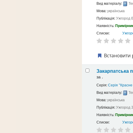
Вид матеріалу:
Те
Мова:
українська
Публікація:
Ужгород
Наявність:
Примірник
Списки:
Ужгоро
Встановити 
Закарпатська п
за
.
Серія:
Серія "Красн
Вид матеріалу:
Те
Мова:
українська
Публікація:
Ужгород
Наявність:
Примірник
Списки:
Ужгоро