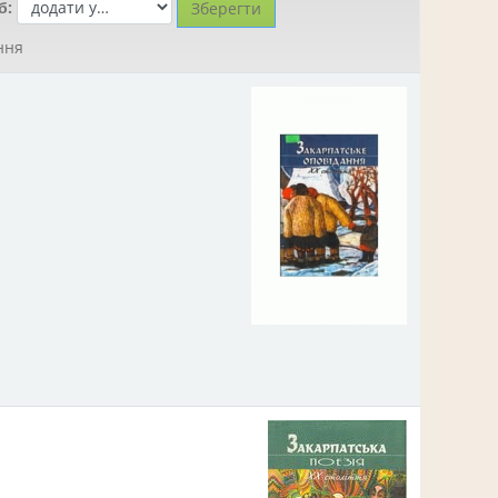
б:
ння