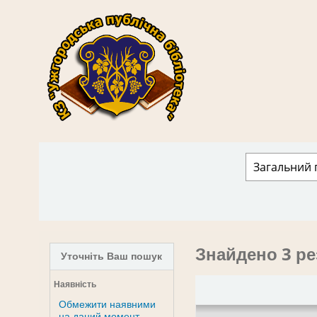
КЗ "Ужгородська публічна бібліотека" › 
Знайдено 3 ре
Уточніть Ваш пошук
Наявність
Обмежити наявними
на даний момент