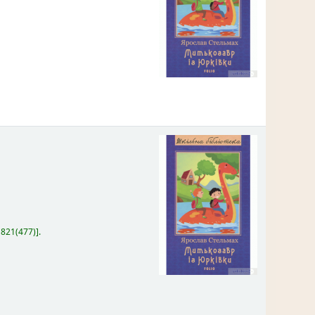
:
821(477)
.