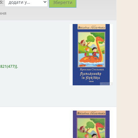
б:
ння
:
821(477)
.