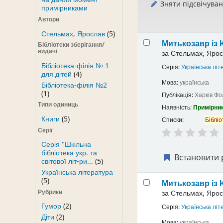
Зняти підсвічува
примірниками
Автори
Стельмах, Ярослав
(5)
Митькозавр із 
Бібліотеки зберігання/
видачі
за
Стельмах, Ярос
Бібліотека-філія № 1
Серія:
Українська літ
для дітей
(4)
Мова:
українська
Бібліотека-філія №2
(1)
Публікація:
Харків
Фо
Типи одиниць
Наявність:
Примірник
Книги
(5)
Списки:
Бібліо
Серії
Серія "Шкільна
бібліотека укр. та
Встановити 
світової літ-ри...
(5)
Українська література
(5)
Митькозавр із 
Рубрики
за
Стельмах, Ярос
Гумор
(2)
Серія:
Українська літ
Діти
(2)
Мова:
українська