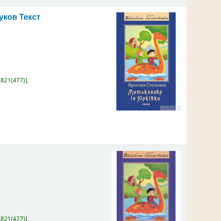
Жуков
Текст
:
821(477)
.
:
821(477)
.