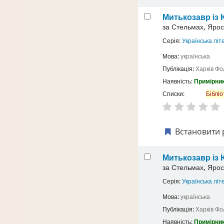
Митькозавр із
за
Стельмах, Ярос
Серія:
Українська літ
Мова:
українська
Публікація:
Харків
Фо
Наявність:
Примірник
Списки:
Бібліо
Встановити 
Митькозавр із 
за
Стельмах, Ярос
Серія:
Українська літ
Мова:
українська
Публікація:
Харків
Фо
Наявність:
Примірник