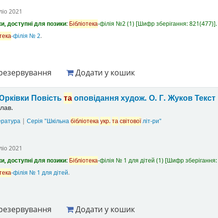
ліо
2021
и, доступні для позики:
Бібліотека
-філія №2
(1)
Шифр зберігання:
821(477)
.
тека
-філія № 2
.
резервування
Додати у кошик
Юрківки Повість
та
оповідання
худож. О. Г. Жуков
Текст
лав.
ература
|
Серія "Шкільна
бібліотека
укр.
та
світової
літ-ри"
ліо
2021
и, доступні для позики:
Бібліотека
-філія № 1 для дітей
(1)
Шифр зберігання
тека
-філія № 1 для дітей
.
резервування
Додати у кошик