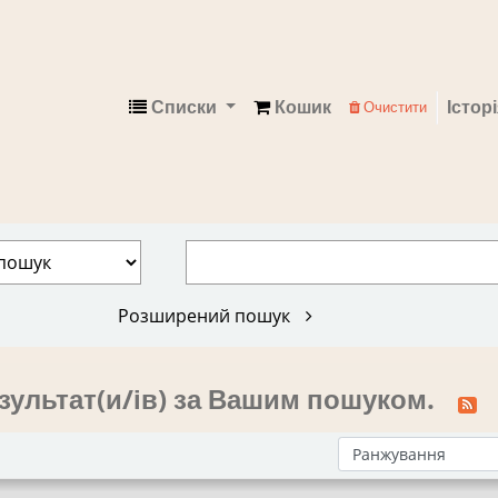
Списки
Кошик
Істор
Очистити
Електронний каталог
Розширений пошук
зультат(и/ів) за Вашим пошуком.
Сортувати за: