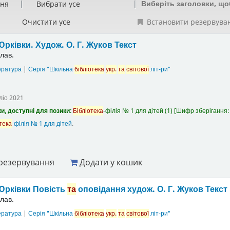
Виберіть заголовки, що
ння
Вибрати усе
Очистити усе
Встановити резервува
Юрківки.
Худож. О. Г. Жуков
Текст
лав.
ература
|
Серія "Шкільна
бібліотека
укр.
та
світової
літ-ри"
ліо
2021
и, доступні для позики:
Бібліотека
-філія № 1 для дітей
(1)
Шифр зберігання
тека
-філія № 1 для дітей
.
резервування
Додати у кошик
Юрківки Повість
та
оповідання
худож. О. Г. Жуков
Текст
лав.
ература
|
Серія "Шкільна
бібліотека
укр.
та
світової
літ-ри"