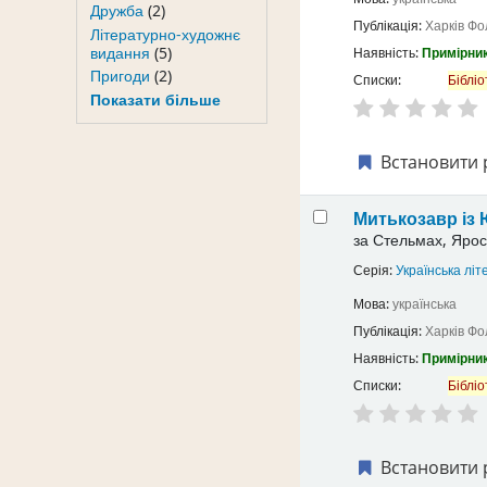
Дружба
(2)
Публікація:
Харків
Фо
Літературно-художнє
видання
(5)
Наявність:
Примірник
Пригоди
(2)
Списки:
Бібліо
Показати більше
Встановити 
Митькозавр із 
за
Стельмах, Ярос
Серія:
Українська літ
Мова:
українська
Публікація:
Харків
Фо
Наявність:
Примірник
Списки:
Бібліо
Встановити 