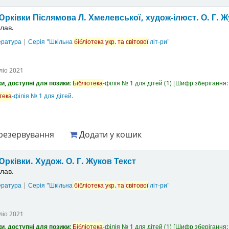
 Юрківки
Післямова Л. Хмелевської, худож-ілюст. О. Г. 
лав.
ература
|
Серія "Шкільна
бібліотека
укр.
та
світової
літ-ри"
ліо
2021
и, доступні для позики:
Бібліотека
-філія № 1 для дітей
(1)
Шифр зберігання
тека
-філія № 1 для дітей
.
резервування
Додати у кошик
Юрківки.
Худож. О. Г. Жуков
Текст
лав.
ература
|
Серія "Шкільна
бібліотека
укр.
та
світової
літ-ри"
ліо
2021
и, доступні для позики:
Бібліотека
-філія № 1 для дітей
(1)
Шифр зберігання