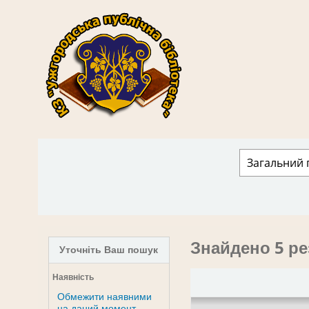
КЗ "Ужгородська публічна бібліотека" › 
Знайдено 5 ре
Уточніть Ваш пошук
Наявність
Обмежити наявними
на даний момент