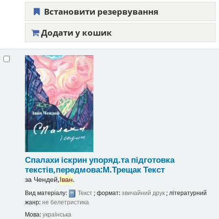
Встановити резервування
Додати у кошик
Спалахи іскрин
упоряд.та підготовка
текстів,передмова:М.Трещак
Текст
за
Чендей,
Іван
.
Вид матеріалу:
Текст
; формат:
звичайний друк
; літературний
жанр:
не белетристика
Мова:
українська