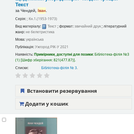
Текст
за
Чендей,
Іван
.
Серія:
; Кн.1.(1953-1973)
Вид матеріалу:
Текст
; формат:
звичайний друк
; літературний
жанр:
не белетристика
Мова:
українська
Публікація:
Ужгород
РІК-У
2021
Наявність:
Примірники, доступні для позики:
Бібліотека-філія №3
(1)
Шифр зберігання:
821(477.87)
.
Списки:
Бібліотека-філія № 3
.
Встановити резервування
Додати у кошик