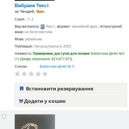
Вибране
Текст
за
Чендей,
Іван
.
Серія:
; Т. 2
Вид матеріалу:
Текст
; формат:
звичайний друк
; літературний
жанр:
не белетристика
Мова:
українська
Публікація:
Ужгород
Карпати
2003
Наявність:
Примірники, доступні для позики:
Бібліотека-філія №3
(1)
Шифр зберігання:
821(477.87)
.
Списки:
Бібліотека-філія № 3
.
Встановити резервування
Додати у кошик