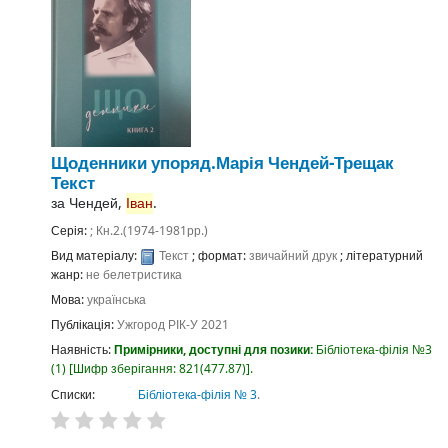
Щоденники
упоряд.Марія Чендей-Трещак
Текст
за
Чендей,
Іван
.
Серія:
; Кн.2.(1974-1981рр.)
Вид матеріалу:
Текст
; формат:
звичайний друк
; літературний
жанр:
не белетристика
Мова:
українська
Публікація:
Ужгород
РІК-У
2021
Наявність:
Примірники, доступні для позики:
Бібліотека-філія №3
(1)
Шифр зберігання:
821(477.87)
.
Списки:
Бібліотека-філія № 3
.