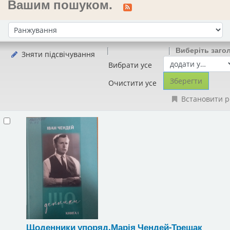
Вашим пошуком.
Сортувати за:
Виберіть заго
Зняти підсвічування
Вибрати усе
Очистити усе
Встановити р
Щоденники
упоряд.Марія Чендей-Трещак