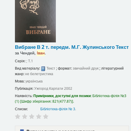
Вибране В 2 т.
передм. М.Г. Жулинського
Текст
за
Чендей,
Іван
.
Серія:
; Т.1
Вид матеріалу:
Текст
; формат:
звичайний друк
; літературний
жанр:
не белетристика
Мова:
українська
Публікація:
Ужгород
Карпати
2002
Наявність:
Примірники, доступні для позики:
Бібліотека-філія №3
(1)
Шифр зберігання:
821(477.87)
.
Списки:
Бібліотека-філія № 3
.