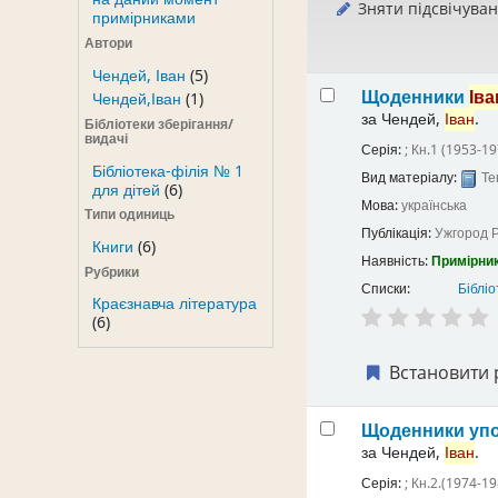
Зняти підсвічува
примірниками
Автори
Чендей, Іван
(5)
Щоденники
Іва
Чендей,Іван
(1)
за
Чендей,
Іван
.
Бібліотеки зберігання/
видачі
Серія:
; Кн.1 (1953-19
Бібліотека-філія № 1
Вид матеріалу:
Те
для дітей
(6)
Мова:
українська
Типи одиниць
Публікація:
Ужгород
Р
Книги
(6)
Наявність:
Примірник
Рубрики
Списки:
Бібліо
Краєзнавча література
(6)
Встановити 
Щоденники
уп
за
Чендей,
Іван
.
Серія:
; Кн.2.(1974-19