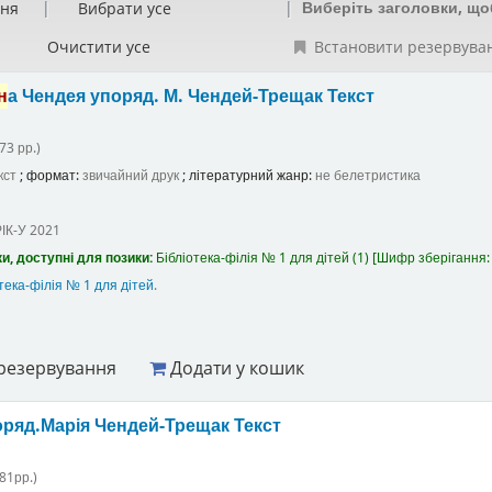
Виберіть заголовки, що
ння
Вибрати усе
Очистити усе
Встановити резервува
н
а Чендея
упоряд. М. Чендей-Трещак
Текст
73 рр.)
кст
; формат:
звичайний друк
; літературний жанр:
не белетристика
ІК-У
2021
и, доступні для позики:
Бібліотека-філія № 1 для дітей
(1)
Шифр зберігання
тека-філія № 1 для дітей
.
резервування
Додати у кошик
оряд.Марія Чендей-Трещак
Текст
81рр.)