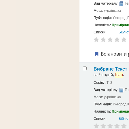
Вид матеріалу:
Те
Мова:
українська
Публікація:
Ужгород
Р
Наявність:
Примірник
Списки:
Бібліо
Встановити 
Вибране
Текст
за
Чендей,
Іван
.
Серія:
; Т. 2
Вид матеріалу:
Те
Мова:
українська
Публікація:
Ужгород
Наявність:
Примірник
Списки:
Бібліо