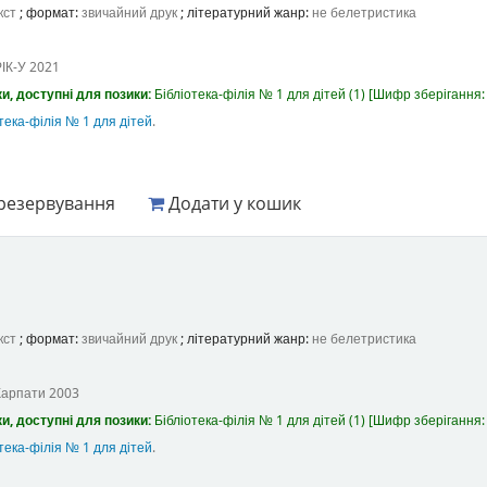
кст
; формат:
звичайний друк
; літературний жанр:
не белетристика
ІК-У
2021
и, доступні для позики:
Бібліотека-філія № 1 для дітей
(1)
Шифр зберігання
тека-філія № 1 для дітей
.
резервування
Додати у кошик
кст
; формат:
звичайний друк
; літературний жанр:
не белетристика
Карпати
2003
и, доступні для позики:
Бібліотека-філія № 1 для дітей
(1)
Шифр зберігання
тека-філія № 1 для дітей
.