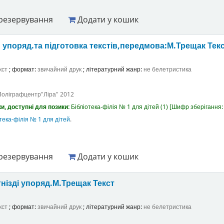
резервування
Додати у кошик
н
упоряд.та підготовка текстів,передмова:М.Трещак
Тек
кст
; формат:
звичайний друк
; літературний жанр:
не белетристика
Поліграфцентр"Ліра"
2012
и, доступні для позики:
Бібліотека-філія № 1 для дітей
(1)
Шифр зберігання
тека-філія № 1 для дітей
.
резервування
Додати у кошик
гнізді
упоряд.М.Трещак
Текст
кст
; формат:
звичайний друк
; літературний жанр:
не белетристика