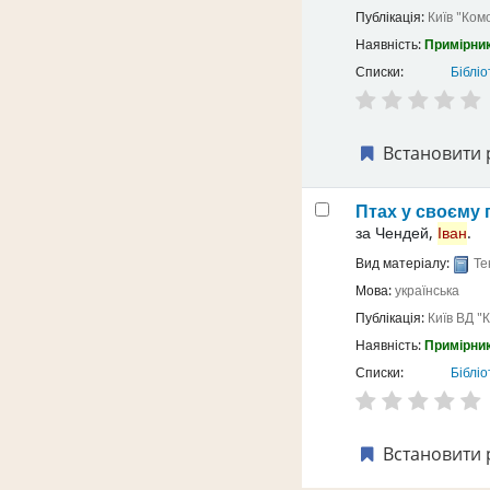
Публікація:
Київ
"Ком
Наявність:
Примірник
Списки:
Бібліо
Встановити 
Птах у своєму г
за
Чендей,
Іван
.
Вид матеріалу:
Те
Мова:
українська
Публікація:
Київ
ВД "
Наявність:
Примірник
Списки:
Бібліо
Встановити 