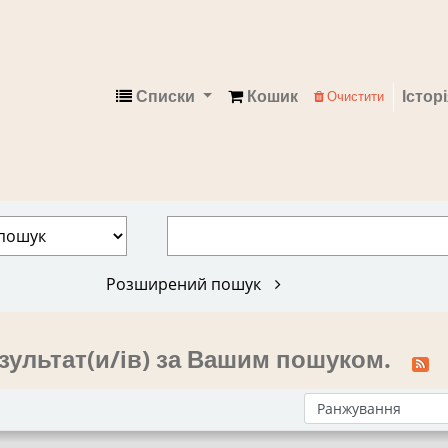
Списки
Кошик
Істор
Очистити
Електронний каталог
Розширений пошук
зультат(и/ів) за Вашим пошуком.
Сортувати за: