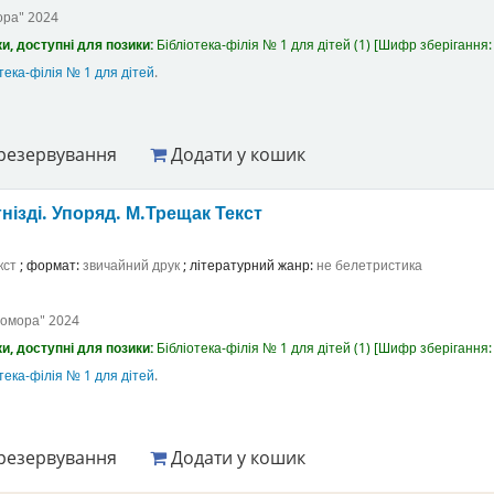
ора"
2024
и, доступні для позики:
Бібліотека-філія № 1 для дітей
(1)
Шифр зберігання
тека-філія № 1 для дітей
.
резервування
Додати у кошик
нізді.
Упоряд. М.Трещак
Текст
кст
; формат:
звичайний друк
; літературний жанр:
не белетристика
Комора"
2024
и, доступні для позики:
Бібліотека-філія № 1 для дітей
(1)
Шифр зберігання
тека-філія № 1 для дітей
.
резервування
Додати у кошик