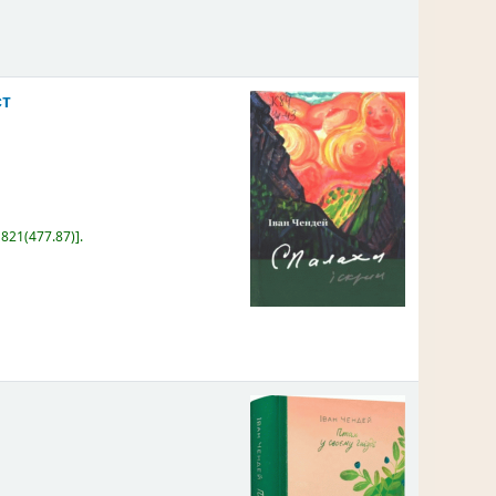
ст
:
821(477.87)
.