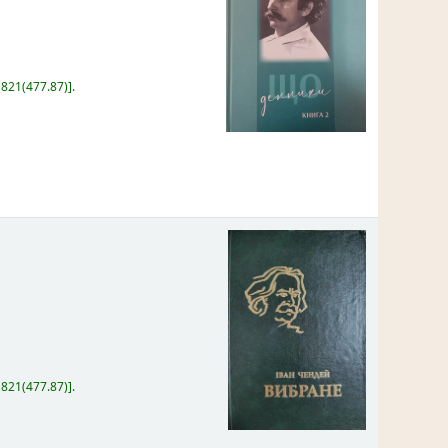
:
821(477.87)
.
:
821(477.87)
.