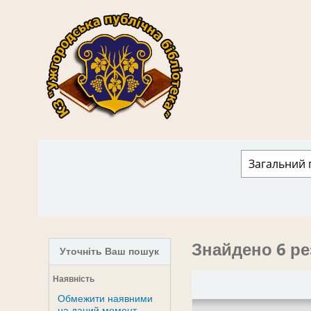
КЗ "Ужгородська публічна бібліотека" › 
Знайдено 6 ре
Уточніть Ваш пошук
Наявність
Обмежити наявними
на даний момент