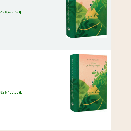
:
821(477.87)
.
:
821(477.87)
.