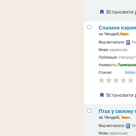
Встановити 
Спалахи іскри
за
Чендей,
Іван
.
Вид матеріалу:
Те
Мова:
українська
Публікація:
Ужгород
Наявність:
Примірник
Списки:
Бібліо
Встановити 
Птах у своєму 
за
Чендей,
Іван
.
Вид матеріалу:
Те
Мова:
українська