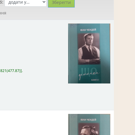
б:
ння
:
821(477.87)
.