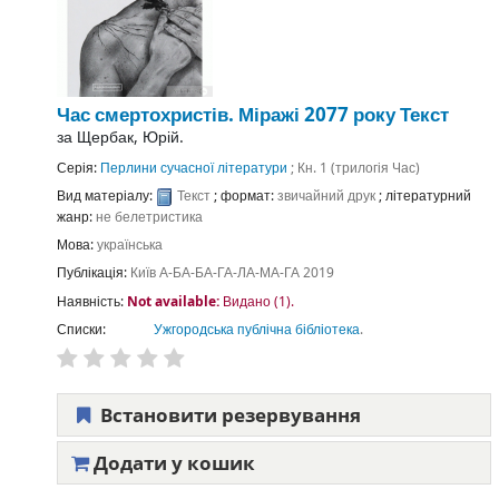
Час смертохристів. Міражі 2077 року
Текст
за
Щербак, Юрій.
Серія:
Перлини сучасної літератури
; Кн. 1 (трилогія Час)
Вид матеріалу:
Текст
; формат:
звичайний друк
; літературний
жанр:
не белетристика
Мова:
українська
Публікація:
Київ
А-БА-БА-ГА-ЛА-МА-ГА
2019
Наявність:
Not available:
Видано (1).
Списки:
Ужгородська публічна бібліотека
.
Встановити резервування
Додати у кошик