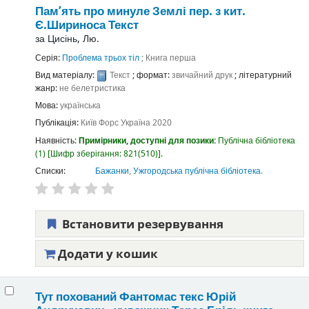
Пам’ять про минуле Землі
пер. з кит.
Є.Шириноса
Текст
за
Цисінь, Лю.
Серія:
Проблема трьох тіл
; Книга перша
Вид матеріалу:
Текст
; формат:
звичайний друк
; літературний
жанр:
не белетристика
Мова:
українська
Публікація:
Київ
Форс Україна
2020
Наявність:
Примірники, доступні для позики:
Публічна бібліотека
(1)
Шифр зберігання:
821(510)
.
Списки:
Бажанки
,
Ужгородська публічна бібліотека
.
Встановити резервування
Додати у кошик
Тут похований Фантомас
текс Юрій