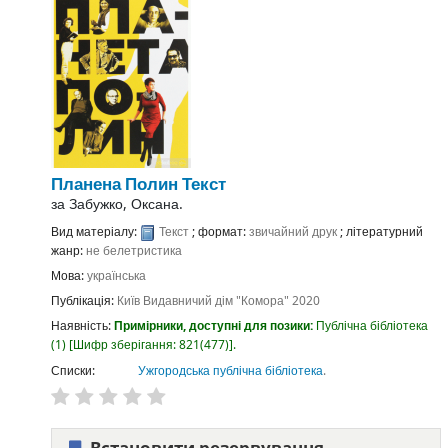
Планена Полин
Текст
за
Забужко, Оксана.
Вид матеріалу:
Текст
; формат:
звичайний друк
; літературний
жанр:
не белетристика
Мова:
українська
Публікація:
Київ
Видавничий дім "Комора"
2020
Наявність:
Примірники, доступні для позики:
Публічна бібліотека
(1)
Шифр зберігання:
821(477)
.
Списки:
Ужгородська публічна бібліотека
.
Встановити резервування