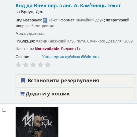
Код да Вінчі
пер. з анг. А. Кам’янець
Текст
за
Браун, Ден.
Вид матеріалу:
Текст
; формат:
звичайний друк
; літературний
жанр:
не белетристика
Мова:
українська
Публікація:
Харків
Книжковий Клуб "Клуб Сімейного Дозвілля"
2009
Наявність:
Not available:
Видано (1).
Списки:
Ужгородська публічна бібліотека
.
Встановити резервування
Додати у кошик