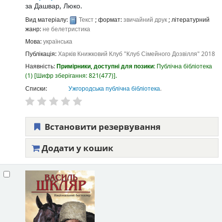
за
Дашвар, Люко.
Вид матеріалу:
Текст
; формат:
звичайний друк
; літературний
жанр:
не белетристика
Мова:
українська
Публікація:
Харків
Книжковий Клуб "Клуб Сімейного Дозвілля"
2018
Наявність:
Примірники, доступні для позики:
Публічна бібліотека
(1)
Шифр зберігання:
821(477)
.
Списки:
Ужгородська публічна бібліотека
.
Встановити резервування
Додати у кошик