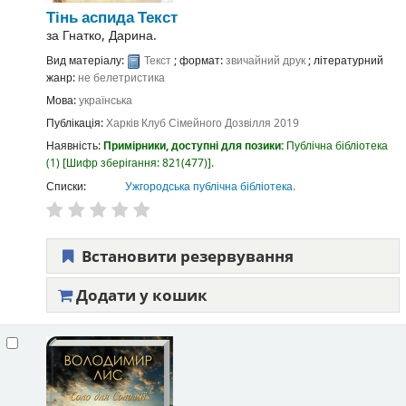
Тінь аспида
Текст
за
Гнатко, Дарина.
Вид матеріалу:
Текст
; формат:
звичайний друк
; літературний
жанр:
не белетристика
Мова:
українська
Публікація:
Харків
Клуб Сімейного Дозвілля
2019
Наявність:
Примірники, доступні для позики:
Публічна бібліотека
(1)
Шифр зберігання:
821(477)
.
Списки:
Ужгородська публічна бібліотека
.
Встановити резервування
Додати у кошик