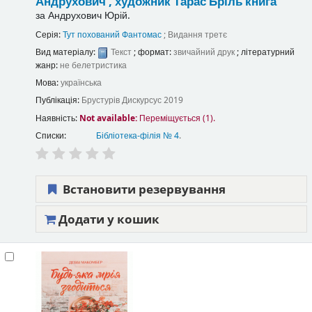
Андрухович , художник Тарас Бріль
книга
за
Андрухович Юрій.
Серія:
Тут похований Фантомас
; Видання третє
Вид матеріалу:
Текст
; формат:
звичайний друк
; літературний
жанр:
не белетристика
Мова:
українська
Публікація:
Брустурів
Дискурсус
2019
Наявність:
Not available:
Переміщується (1).
Списки:
Бібліотека-філія № 4
.
Встановити резервування
Додати у кошик