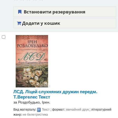
Встановити резервування
Додати у кошик
ЛСД. Ліцей слухняних дружин
передм.
Т.Вергелес
Текст
за
Роздобудько, Ірен.
Вид матеріалу:
Текст
; формат:
звичайний друк
; літературний
жанр:
не белетристика