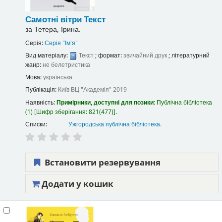
Самотні вітри
Текст
за
Тетера, Ірина.
Серія:
Серія "Ім'я"
Вид матеріалу:
Текст
; формат:
звичайний друк
; літературний
жанр:
не белетристика
Мова:
українська
Публікація:
Київ
ВЦ "Академія"
2019
Наявність:
Примірники, доступні для позики:
Публічна бібліотека
(1)
Шифр зберігання:
821(477)
.
Списки:
Ужгородська публічна бібліотека
.
Встановити резервування
Додати у кошик