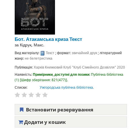
Бот. Атакамська криза
Текст
за
Кідрук, Макс.
Вид матеріалу:
Текст
; формат:
звичайний друк
; літературний
жанр:
не белетристика
Публікація:
Харків
Книжковий Клуб "Клуб Сімейного Дозвілля"
2020
Наявність:
Примірники, доступні для позики:
Публічна бібліотека
(1)
Шифр зберігання:
821(477)
.
Списки:
Ужгородська публічна бібліотека
.
Встановити резервування
Додати у кошик