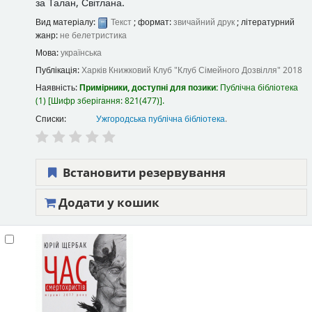
за
Талан, Світлана.
Вид матеріалу:
Текст
; формат:
звичайний друк
; літературний
жанр:
не белетристика
Мова:
українська
Публікація:
Харків
Книжковий Клуб "Клуб Сімейного Дозвілля"
2018
Наявність:
Примірники, доступні для позики:
Публічна бібліотека
(1)
Шифр зберігання:
821(477)
.
Списки:
Ужгородська публічна бібліотека
.
Встановити резервування
Додати у кошик