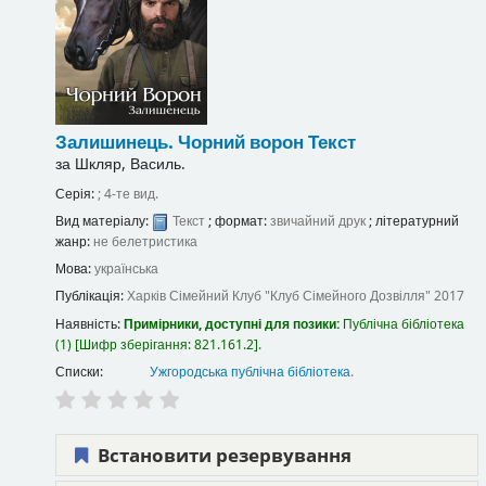
Залишинець. Чорний ворон
Текст
за
Шкляр, Василь.
Серія:
; 4-те вид.
Вид матеріалу:
Текст
; формат:
звичайний друк
; літературний
жанр:
не белетристика
Мова:
українська
Публікація:
Харків
Сімейний Клуб "Клуб Сімейного Дозвілля"
2017
Наявність:
Примірники, доступні для позики:
Публічна бібліотека
(1)
Шифр зберігання:
821.161.2
.
Списки:
Ужгородська публічна бібліотека
.
Встановити резервування