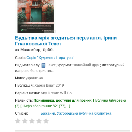
Будь-яка мрія згодиться
пер.з англ. Ірини
Гнатковської
Текст
за
Макомбер, Деббі.
Серія:
Серія "Художня література"
Вид матеріалу:
Текст
; формат:
звичайний друк
; літературний
жанр:
не белетристика
Мова:
українська
Публікація:
Харків
Віват
2019
Варіант назви:
Any Dream Will Do.
Наявність:
Примірники, доступні для позики:
Публічна бібліотека
(2)
Шифр зберігання:
821(73), ..
.
Списки:
Бажанки
,
Ужгородська публічна бібліотека
.