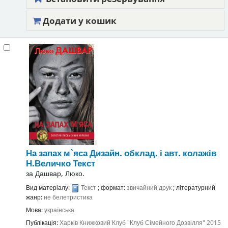
Додати у кошик
На запах м`яса
Дизайн. обклад. і авт. колажів
Н.Величко
Текст
за
Дашвар, Люко.
Вид матеріалу:
Текст
; формат:
звичайний друк
; літературний
жанр:
не белетристика
Мова:
українська
Публікація:
Харків
Книжковий Клуб "Клуб Сімейного Дозвілля"
2015