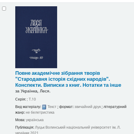
Повне академічне зібрання творів
"Стародавня історія східних народів".
Конспекти. Виписки з книг. Нотатки та інше
за
Українка, Леся.
Серія:
; Т.10
Вид матеріалу:
Текст
; формат:
звичайний друк
; літературний
жанр:
не белетристика
Мова:
українська
Публікація:
Луцьк
Волинський національний університет ім. Л.
українки
2021