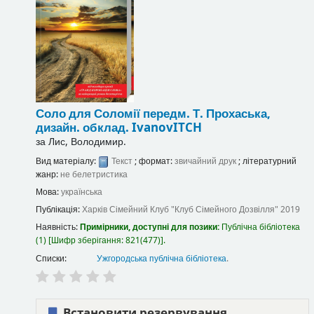
Соло для Соломії
передм. Т. Прохаська,
дизайн. обклад. IvanovITCH
за
Лис, Володимир.
Вид матеріалу:
Текст
; формат:
звичайний друк
; літературний
жанр:
не белетристика
Мова:
українська
Публікація:
Харків
Сімейний Клуб "Клуб Сімейного Дозвілля"
2019
Наявність:
Примірники, доступні для позики:
Публічна бібліотека
(1)
Шифр зберігання:
821(477)
.
Списки:
Ужгородська публічна бібліотека
.
Встановити резервування