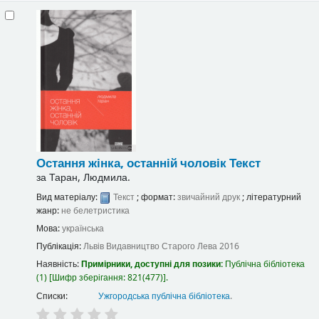
Остання жінка, останній чоловік
Текст
за
Таран, Людмила.
Вид матеріалу:
Текст
; формат:
звичайний друк
; літературний
жанр:
не белетристика
Мова:
українська
Публікація:
Львів
Видавництво Старого Лева
2016
Наявність:
Примірники, доступні для позики:
Публічна бібліотека
(1)
Шифр зберігання:
821(477)
.
Списки:
Ужгородська публічна бібліотека
.