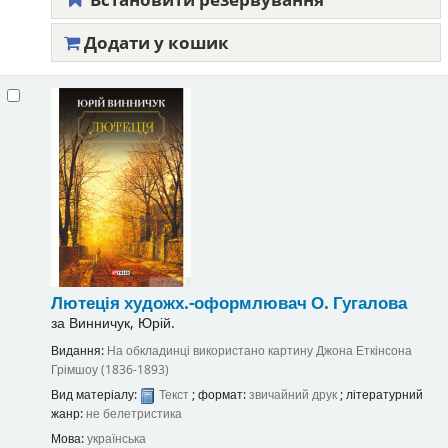
Додати у кошик
Лютеція
художх.-оформлювач О. Гугалова
за
Винничук, Юрій.
Видання:
На обкладинці використано картину Джона Еткінсона
Грімшоу (1836-1893)
Вид матеріалу:
Текст
; формат:
звичайний друк
; літературний
жанр:
не белетристика
Мова:
українська