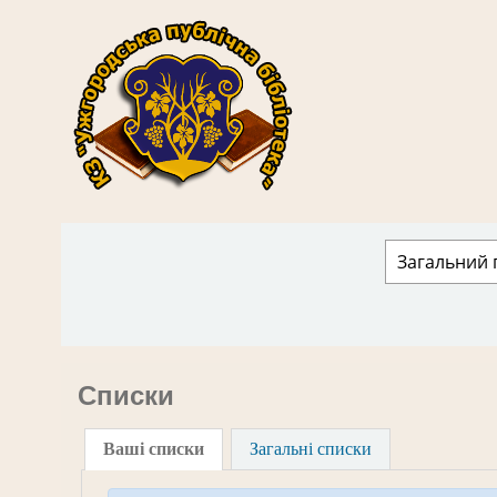
КЗ "Ужгородська публічна бібліотека" › 
Списки
Ваші списки
Загальні списки