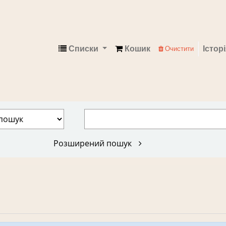
Списки
Кошик
Істор
Очистити
Електронний каталог
Розширений пошук