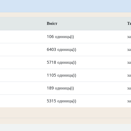
Вміст
Т
106 одиниць(і)
з
6403 одиниць(і)
з
5718 одиниць(і)
з
1105 одиниць(і)
з
189 одиниць(і)
з
5315 одиниць(і)
з