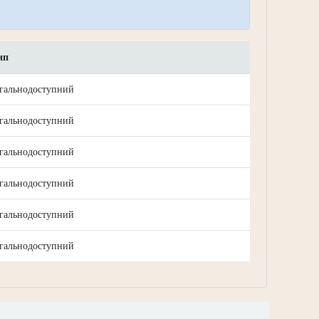
ип
агальнодоступний
агальнодоступний
агальнодоступний
агальнодоступний
агальнодоступний
агальнодоступний