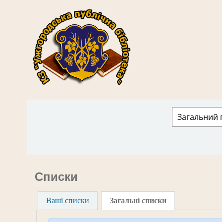
КЗ "Ужгородська публічна бібліотека" › 
Списки
Ваші списки
Загальні списки