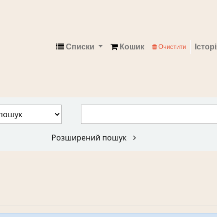
Списки
Кошик
Істор
Очистити
Електронний каталог
Розширений пошук