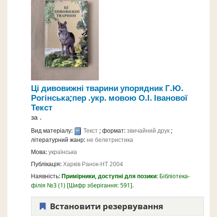
Ці дивовижні тварини
упорядник Г.Ю.
Рогінська;пер .укр. мовою О.І. Іванової
Текст
за
.
Вид матеріалу:
Текст
; формат:
звичайний друк
;
літературний жанр:
не белетристика
Мова:
українська
Публікація:
Харків
Ранок-НТ
2004
Наявність:
Примірники, доступні для позики:
Бібліотека-
філія №3
(1)
Шифр зберігання:
591
.
Встановити резервування