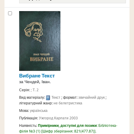
Вибране
Текст
за
Чендей, Іван.
Серія:
; Т. 2
Вид матеріалу:
Текст
; формат:
звичайний друк
;
літературний жанр:
не белетристика
Мова:
українська
Публікація:
Ужгород
Карпати
2003
Наявність:
Примірники, доступні для позики:
Бібліотека-
філія №3
(1)
Шифр зберігання:
821(477.87)
.