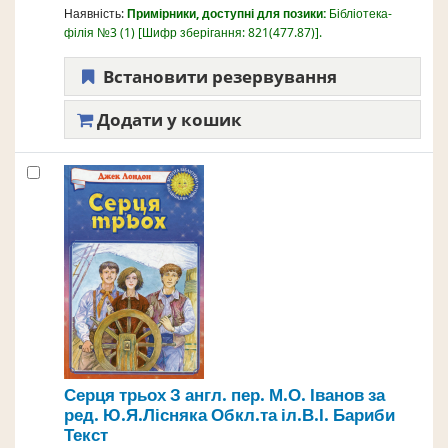
Наявність:
Примірники, доступні для позики:
Бібліотека-
філія №3
(1)
Шифр зберігання:
821(477.87)
.
Встановити резервування
Додати у кошик
Серця трьох
З англ. пер. М.О. Іванов за
ред. Ю.Я.Лісняка Обкл.та іл.В.І. Бариби
Текст