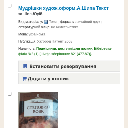
Мудрішки
худож.оформ.А.Шипа
Текст
за
Шип,Юрій.
Вид матеріалу:
Текст
; формат:
звичайний друк
;
літературний жанр:
не белетристика
Мова:
українська
Публікація:
Ужгород
Патент
2003
Наявність:
Примірники, доступні для позики:
Бібліотека-
філія №3
(1)
Шифр зберігання:
821(477.87)
.
Встановити резервування
Додати у кошик