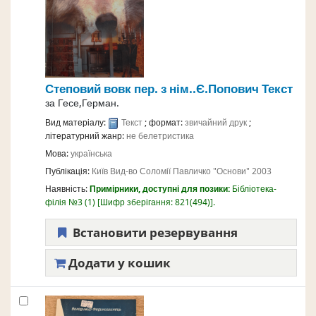
Степовий вовк
пер. з нім..Є.Попович
Текст
за
Гесе,Герман.
Вид матеріалу:
Текст
; формат:
звичайний друк
;
літературний жанр:
не белетристика
Мова:
українська
Публікація:
Київ
Вид-во Соломії Павличко "Основи"
2003
Наявність:
Примірники, доступні для позики:
Бібліотека-
філія №3
(1)
Шифр зберігання:
821(494)
.
Встановити резервування
Додати у кошик