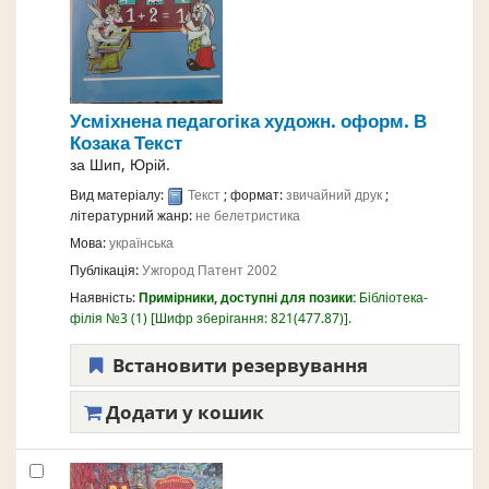
Усміхнена педагогіка
художн. оформ. В
Козака
Текст
за
Шип, Юрій.
Вид матеріалу:
Текст
; формат:
звичайний друк
;
літературний жанр:
не белетристика
Мова:
українська
Публікація:
Ужгород
Патент
2002
Наявність:
Примірники, доступні для позики:
Бібліотека-
філія №3
(1)
Шифр зберігання:
821(477.87)
.
Встановити резервування
Додати у кошик