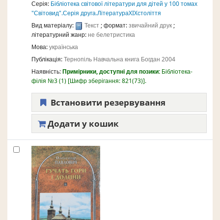
Серія:
Бібліотека світової літератури для дітей у 100 томах
"Світовид".Серія друга.ЛітератураXIXстоліття
Вид матеріалу:
Текст
; формат:
звичайний друк
;
літературний жанр:
не белетристика
Мова:
українська
Публікація:
Тернопіль
Навчальна книга Богдан
2004
Наявність:
Примірники, доступні для позики:
Бібліотека-
філія №3
(1)
Шифр зберігання:
821(73)
.
Встановити резервування
Додати у кошик