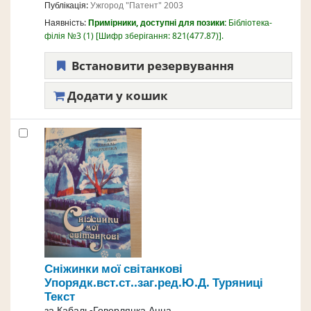
Публікація:
Ужгород
"Патент"
2003
Наявність:
Примірники, доступні для позики:
Бібліотека-
філія №3
(1)
Шифр зберігання:
821(477.87)
.
Встановити резервування
Додати у кошик
Сніжинки мої світанкові
Упорядк.вст.ст..заг.ред.Ю.Д. Туряниці
Текст
за
Кабаль-Говерлянка,Анна.