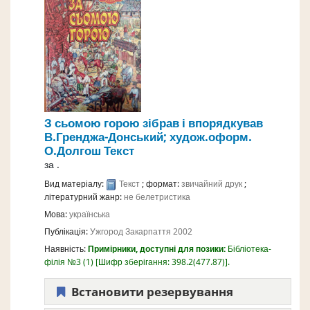
З сьомою горою
зібрав і впорядкував
В.Гренджа-Донський; худож.оформ.
О.Долгош
Текст
за
.
Вид матеріалу:
Текст
; формат:
звичайний друк
;
літературний жанр:
не белетристика
Мова:
українська
Публікація:
Ужгород
Закарпаття
2002
Наявність:
Примірники, доступні для позики:
Бібліотека-
філія №3
(1)
Шифр зберігання:
398.2(477.87)
.
Встановити резервування