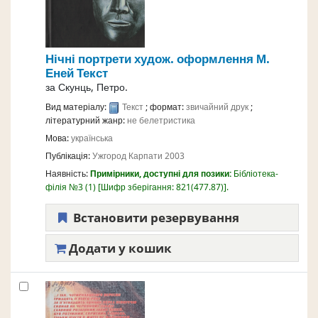
Нічні портрети
худож. оформлення М.
Еней
Текст
за
Скунць, Петро.
Вид матеріалу:
Текст
; формат:
звичайний друк
;
літературний жанр:
не белетристика
Мова:
українська
Публікація:
Ужгород
Карпати
2003
Наявність:
Примірники, доступні для позики:
Бібліотека-
філія №3
(1)
Шифр зберігання:
821(477.87)
.
Встановити резервування
Додати у кошик