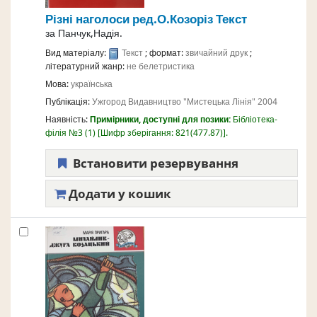
Різні наголоси
ред.О.Козоріз
Текст
за
Панчук,Надія.
Вид матеріалу:
Текст
; формат:
звичайний друк
;
літературний жанр:
не белетристика
Мова:
українська
Публікація:
Ужгород
Видавництво "Мистецька Лінія"
2004
Наявність:
Примірники, доступні для позики:
Бібліотека-
філія №3
(1)
Шифр зберігання:
821(477.87)
.
Встановити резервування
Додати у кошик