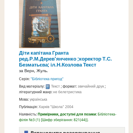
Діти капітана Гранта
ред.Р.М.Дерев'янченко ;коректор Т.С.
Безматьєва; іл.Н.Козлова
Текст
за
Верн, Жуль.
Серія:
"Бібліотека пригод"
Вид матеріалу:
Текст
; формат:
звичайний друк
;
літературний жанр:
не белетристика
Мова:
українська
Публікація:
Харків
"Школа"
2004
Наявність:
Примірники, доступні для позики:
Бібліотека-
філія №3
(1)
Шифр зберігання:
821(44)
.
Встановити резервування