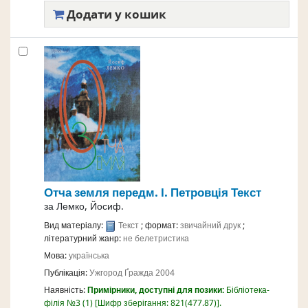
Додати у кошик
Отча земля
передм. І. Петровція
Текст
за
Лемко, Йосиф.
Вид матеріалу:
Текст
; формат:
звичайний друк
;
літературний жанр:
не белетристика
Мова:
українська
Публікація:
Ужгород
Ґражда
2004
Наявність:
Примірники, доступні для позики:
Бібліотека-
філія №3
(1)
Шифр зберігання:
821(477.87)
.