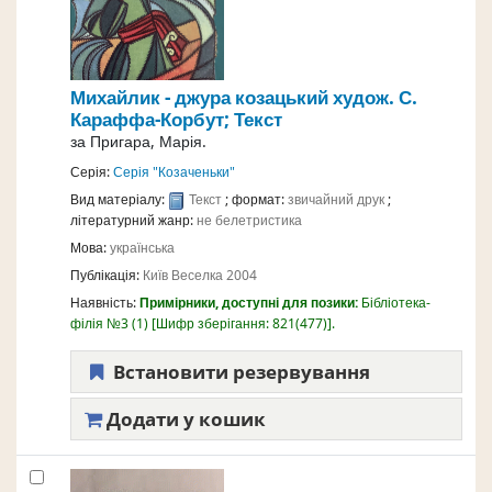
Михайлик - джура козацький
худож. С.
Караффа-Корбут;
Текст
за
Пригара, Марія.
Серія:
Серія "Козаченьки"
Вид матеріалу:
Текст
; формат:
звичайний друк
;
літературний жанр:
не белетристика
Мова:
українська
Публікація:
Київ
Веселка
2004
Наявність:
Примірники, доступні для позики:
Бібліотека-
філія №3
(1)
Шифр зберігання:
821(477)
.
Встановити резервування
Додати у кошик