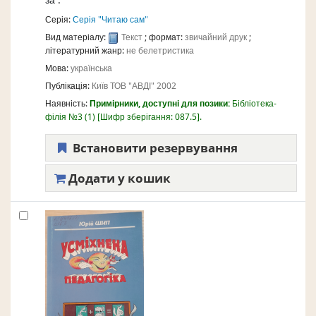
за
.
Серія:
Серія "Читаю сам"
Вид матеріалу:
Текст
; формат:
звичайний друк
;
літературний жанр:
не белетристика
Мова:
українська
Публікація:
Київ
ТОВ "АВДІ"
2002
Наявність:
Примірники, доступні для позики:
Бібліотека-
філія №3
(1)
Шифр зберігання:
087.5
.
Встановити резервування
Додати у кошик