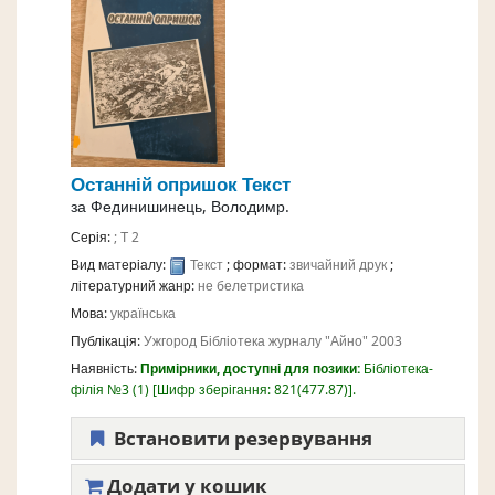
Останній опришок
Текст
за
Фединишинець, Володимр.
Серія:
; Т 2
Вид матеріалу:
Текст
; формат:
звичайний друк
;
літературний жанр:
не белетристика
Мова:
українська
Публікація:
Ужгород
Бібліотека журналу "Айно"
2003
Наявність:
Примірники, доступні для позики:
Бібліотека-
філія №3
(1)
Шифр зберігання:
821(477.87)
.
Встановити резервування
Додати у кошик