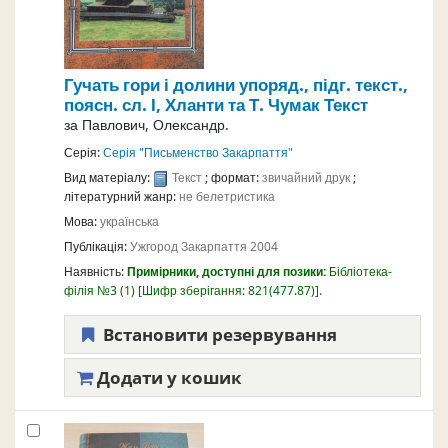
Гучать гори і долини
упоряд., підг. текст.,
поясн. сл. І, Хланти та Т. Чумак
Текст
за
Павлович, Олександр.
Серія:
Серія "Письменство Закарпаття"
Вид матеріалу:
Текст
; формат:
звичайний друк
;
літературний жанр:
не белетристика
Мова:
українська
Публікація:
Ужгород
Закарпаття
2004
Наявність:
Примірники, доступні для позики:
Бібліотека-
філія №3
(1)
Шифр зберігання:
821(477.87)
.
Встановити резервування
Додати у кошик