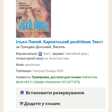
Ілько Липей. Карпатський розбійник
Текст
за
Ґренджа-Донський, Василь.
Вид матеріалу:
Текст
; формат:
звичайний друк
;
літературний жанр:
не белетристика
Мова:
українська
Публікація:
Ужгород
Ґражда
2003
Наявність:
Примірники, доступні для позики:
Бібліотека-
філія №3
(1)
Шифр зберігання:
821(477.87)
.
Встановити резервування
Додати у кошик