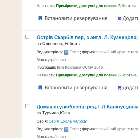
Наявність:
Примірники, доступні для позики:
Бібліотека
Встановити резервування
Додати
Острів Скарбів
пер, з англ. Л. Кузнецова
за
Стівенсон, Роберт.
Вид матеріалу:
Текст
; формат:
звичайний друк
; літе
Мова:
українська
Публікація:
Київ
Компанія ОСМА
2016
Наявність:
Примірники, доступні для позики:
Бібліотека
Встановити резервування
Додати
Домашні улюбленці
ред.Т.Л.Капінус;ди
за
Турчина,Юлія.
Серія:
Серія"Школа малюка"
Вид матеріалу:
Текст
; формат:
звичайний друк
; літе
Мова:
українська