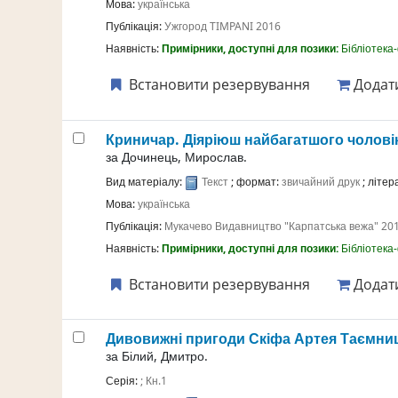
Мова:
українська
Публікація:
Ужгород
TIMPANI
2016
Наявність:
Примірники, доступні для позики:
Бібліотека
Встановити резервування
Додати
Криничар. Діяріюш найбагатшого чоловік
за
Дочинець, Мирослав.
Вид матеріалу:
Текст
; формат:
звичайний друк
; літе
Мова:
українська
Публікація:
Мукачево
Видавництво "Карпатська вежа"
20
Наявність:
Примірники, доступні для позики:
Бібліотека
Встановити резервування
Додати
Дивовижні пригоди Скіфа Артея Таємниц
за
Білий, Дмитро.
Серія:
; Кн.1