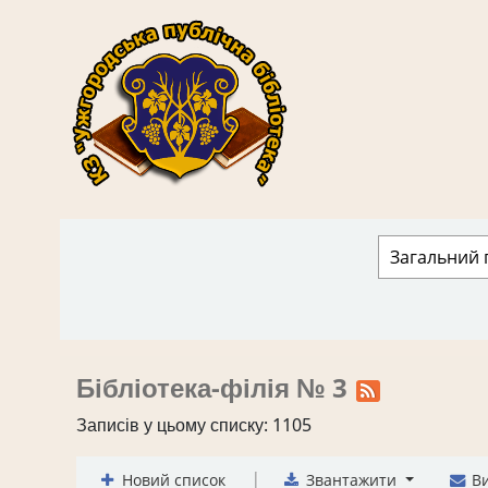
КЗ "Ужгородська публічна бібліотека" › 
Бібліотека-філія № 3
Записів у цьому списку: 1105
|
Новий список
Звантажити
Ви