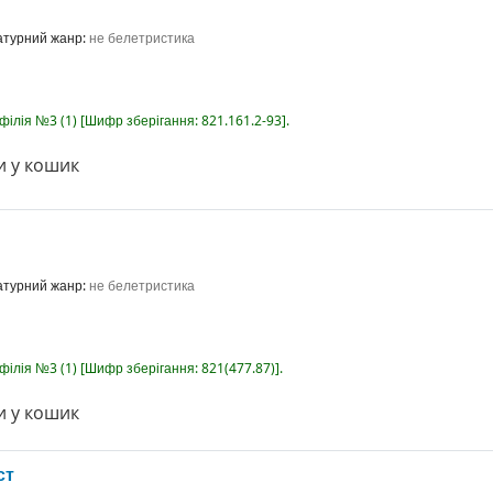
ратурний жанр:
не белетристика
-філія №3
(1)
Шифр зберігання:
821.161.2-93
.
 у кошик
ратурний жанр:
не белетристика
-філія №3
(1)
Шифр зберігання:
821(477.87)
.
 у кошик
ст