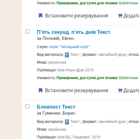
Наявність:
Примірники, доступні для позики:
Бібліотека
Встановити резервування
Додати
П'ять секунд, п'ять днів
Текст
за
Положій, Євген.
Серія:
серія "Читацький клуб"
Вид матеріалу:
Текст
; формат:
звичайний друк
; літе
Мова:
українська
Публікація:
Київ
Нора-Друк
2016
Наявність:
Примірники, доступні для позики:
Бібліотека
Встановити резервування
Додати
Блокпост
Текст
за
Гуменюк ,Борис.
Вид матеріалу:
Текст
; формат:
звичайний друк
; літе
Мова:
українська
Публікація:
Київ
ВЦ "Академія"
2016