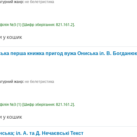
ратурний жанр:
не белетристика
-філія №3
(1)
Шифр зберігання:
821.161.2
.
 у кошик
ська перша книжка пригод вужа Ониська
іл. В. Богданюк
ратурний жанр:
не белетристика
-філія №3
(1)
Шифр зберігання:
821.161.2
.
 у кошик
ька; іл. А. та Д. Нечаєвські
Текст