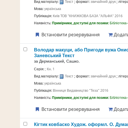
Вид матеріалу:
Текст
; формат:
звичайний друк
; літе
Мова:
українська
Публікація:
Київ
ТОВ "КНИЖКОВА БАЗА "АЛЬФА"
2016
Наявність:
Примірники, доступні для позики:
Бібліотека
Встановити резервування
Додати
Володар макуци, або Пригоди вужа Они
Заневський
Текст
за
Дерманський, Сашко.
Серія:
; Кн. 1
Вид матеріалу:
Текст
; формат:
звичайний друк
; літе
Мова:
українська
Публікація:
Вінниця
Видавництво "Теза"
2016
Наявність:
Примірники, доступні для позики:
Бібліотека
Встановити резервування
Додати
Кігтик ковбаско
Худож. оформл. О. Думанс