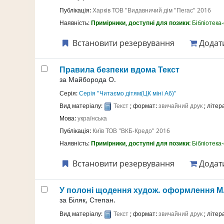
Публікація:
Харків
ТОВ "Видавничий дім "Пегас"
2016
Наявність:
Примірники, доступні для позики:
Бібліотека
Встановити резервування
Додати
Правила безпеки вдома
Текст
за
Майборода О.
Серія:
Серія "Читаємо дітям(ЦК міні А6)"
Вид матеріалу:
Текст
; формат:
звичайний друк
; літе
Мова:
українська
Публікація:
Київ
ТОВ "ВКБ-Кредо"
2016
Наявність:
Примірники, доступні для позики:
Бібліотека
Встановити резервування
Додати
У полоні щодення
худож. оформлення М
за
Біляк, Степан.
Вид матеріалу:
Текст
; формат:
звичайний друк
; літе