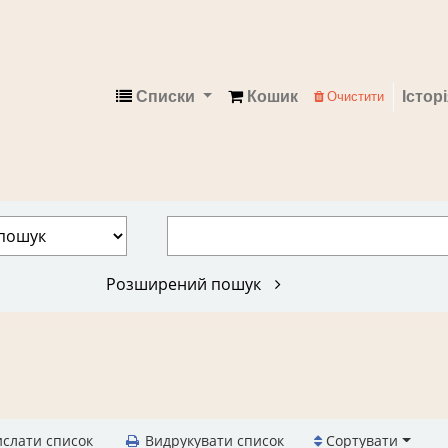
Списки
Кошик
Істор
Очистити
Електронний каталог
Розширений пошук
слати список
Видрукувати список
Сортувати