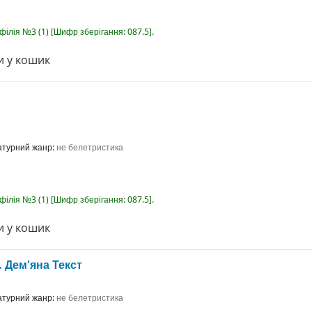
-філія №3
(1)
Шифр зберігання:
087.5
.
 у кошик
ратурний жанр:
не белетристика
-філія №3
(1)
Шифр зберігання:
087.5
.
 у кошик
. Дем'яна
Текст
ратурний жанр:
не белетристика