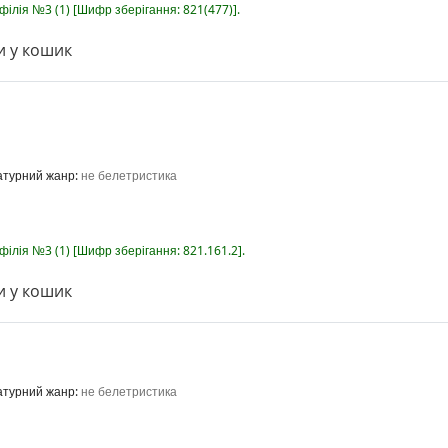
-філія №3
(1)
Шифр зберігання:
821(477)
.
 у кошик
ратурний жанр:
не белетристика
-філія №3
(1)
Шифр зберігання:
821.161.2
.
 у кошик
ратурний жанр:
не белетристика