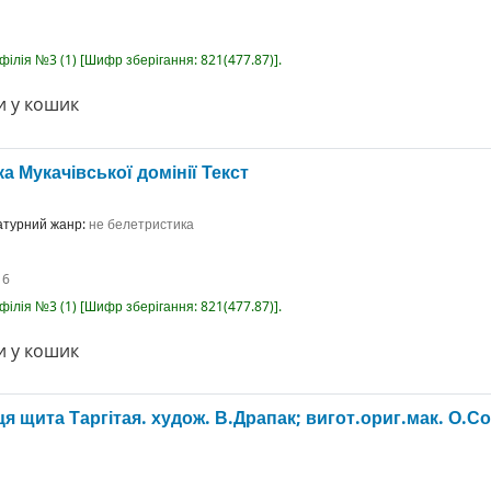
-філія №3
(1)
Шифр зберігання:
821(477.87)
.
 у кошик
а Мукачівської домінії
Текст
ратурний жанр:
не белетристика
16
-філія №3
(1)
Шифр зберігання:
821(477.87)
.
 у кошик
я щита Таргітая.
худож. В.Драпак; вигот.ориг.мак. О.