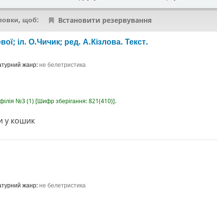
ловки, щоб:
Встановити резервування
евої; іл. О.Чичик; ред. А.Кізлова.
Текст.
ратурний жанр:
не белетристика
-філія №3
(1)
Шифр зберігання:
821(410)
.
 у кошик
ратурний жанр:
не белетристика