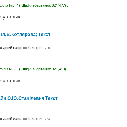
-філія №3
(1)
Шифр зберігання:
821(477)
.
 у кошик
; іл.В.Котлярова;
Текст
ратурний жанр:
не белетристика
-філія №3
(1)
Шифр зберігання:
821(410)
.
 у кошик
зайн О.Ю.Станілевич
Текст
ратурний жанр:
не белетристика