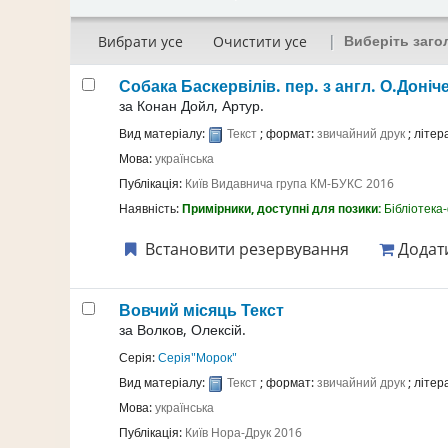
Виберіть заго
Вибрати усе
Очистити усе
Собака Баскервілів.
пер. з англ. О.Доніч
за
Конан Дойл, Артур.
Вид матеріалу:
Текст
; формат:
звичайний друк
; літе
Мова:
українська
Публікація:
Київ
Видавнича група КМ-БУКС
2016
Наявність:
Примірники, доступні для позики:
Бібліотека
Встановити резервування
Додати
Вовчий місяць
Текст
за
Волков, Олексій.
Серія:
Серія"Морок"
Вид матеріалу:
Текст
; формат:
звичайний друк
; літе
Мова:
українська
Публікація:
Київ
Нора-Друк
2016