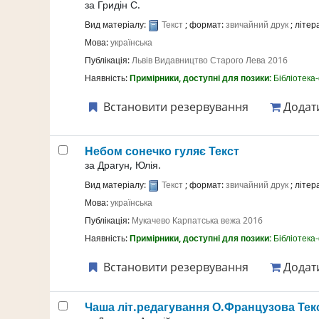
за
Гридін С.
Вид матеріалу:
Текст
; формат:
звичайний друк
; літе
Мова:
українська
Публікація:
Львів
Видавництво Старого Лева
2016
Наявність:
Примірники, доступні для позики:
Бібліотека
Встановити резервування
Додати
Небом сонечко гуляє
Текст
за
Драгун, Юлія.
Вид матеріалу:
Текст
; формат:
звичайний друк
; літе
Мова:
українська
Публікація:
Мукачево
Карпатська вежа
2016
Наявність:
Примірники, доступні для позики:
Бібліотека
Встановити резервування
Додати
Чаша
літ.редагування О.Французова
Тек