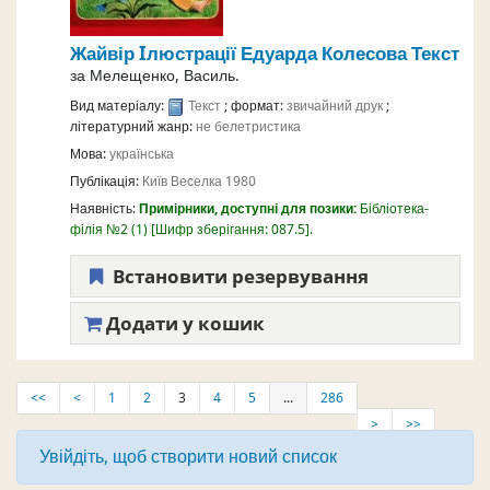
Жайвір
Iлюстрації Едуарда Колесова
Текст
за
Мелещенко, Василь.
Вид матеріалу:
Текст
; формат:
звичайний друк
;
літературний жанр:
не белетристика
Мова:
українська
Публікація:
Київ
Веселка
1980
Наявність:
Примірники, доступні для позики:
Бібліотека-
філія №2
(1)
Шифр зберігання:
087.5
.
Встановити резервування
Додати у кошик
<<
<
1
2
3
4
5
...
286
>
>>
Увійдіть, щоб створити новий список