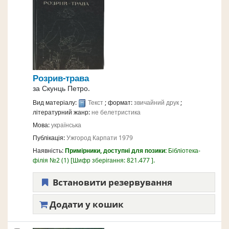
Розрив-трава
за
Скунць Петро.
Вид матеріалу:
Текст
; формат:
звичайний друк
;
літературний жанр:
не белетристика
Мова:
українська
Публікація:
Ужгород
Карпати
1979
Наявність:
Примірники, доступні для позики:
Бібліотека-
філія №2
(1)
Шифр зберігання:
821.477
.
Встановити резервування
Додати у кошик