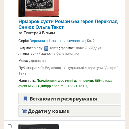
Ярмарок суєти Роман без героя
Переклад
Сенюк Ольга
Текст
за
Теккерей Вільям.
Серія:
Вершини світового письсменства
; Кн. 2
Вид матеріалу:
Текст
; формат:
звичайний друк
;
літературний жанр:
не белетристика
Мова:
українська
Публікація:
Київ
Видавництво художньої літератури "Дніпро"
1979
Наявність:
Примірники, доступні для позики:
Бібліотека-
філія №2
(1)
Шифр зберігання:
821.161.1
.
Встановити резервування
Додати у кошик