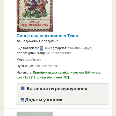
Сонце над верховиною
Текст
за
Ладижець Володимир.
Вид матеріалу:
Текст
; формат:
звичайний друк
;
літературний жанр:
не белетристика
Мова:
українська
Публікація:
Київ
Веселка
1979
Наявність:
Примірники, доступні для позики:
Бібліотека-
філія №2
(1)
Шифр зберігання:
82
.
Встановити резервування
Додати у кошик