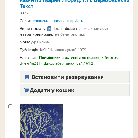
Казки пр тварин
Упоряд. І. П. Березовський
Текст
за
-.
Серія:
"країнська народна творчість"
Вид матеріалу:
Текст
; формат:
звичайний друк
;
літературний жанр:
не белетристика
Мова:
українська
Публікація:
Київ
"Наукова думка"
1979
Наявність:
Примірники, доступні для позики:
Бібліотека-
філія №2
(1)
Шифр зберігання:
821.161.2
.
Встановити резервування
Додати у кошик