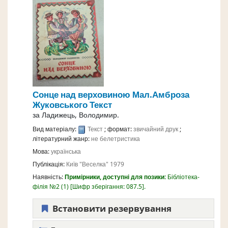
Сонце над верховиною
Мал.Амброза
Жуковського
Текст
за
Ладижець, Володимир.
Вид матеріалу:
Текст
; формат:
звичайний друк
;
літературний жанр:
не белетристика
Мова:
українська
Публікація:
Київ
"Веселка"
1979
Наявність:
Примірники, доступні для позики:
Бібліотека-
філія №2
(1)
Шифр зберігання:
087.5
.
Встановити резервування