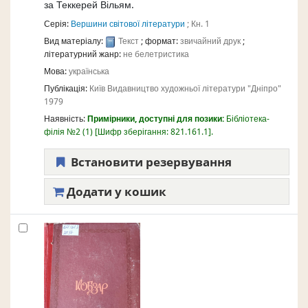
за
Теккерей Вільям.
Серія:
Вершини світової літератури
; Кн. 1
Вид матеріалу:
Текст
; формат:
звичайний друк
;
літературний жанр:
не белетристика
Мова:
українська
Публікація:
Київ
Видавництво художньої літератури "Дніпро"
1979
Наявність:
Примірники, доступні для позики:
Бібліотека-
філія №2
(1)
Шифр зберігання:
821.161.1
.
Встановити резервування
Додати у кошик