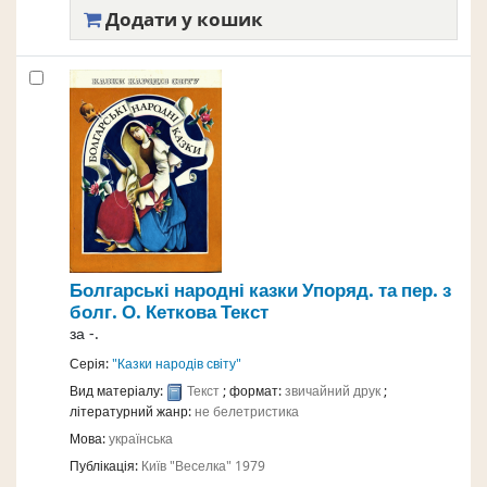
Додати у кошик
Болгарські народні казки
Упоряд. та пер. з
болг. О. Кеткова
Текст
за
-.
Серія:
"Казки народів світу"
Вид матеріалу:
Текст
; формат:
звичайний друк
;
літературний жанр:
не белетристика
Мова:
українська
Публікація:
Київ
"Веселка"
1979