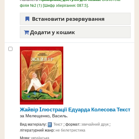
філія №2
(1)
Шифр зберігання:
087.5
.
Встановити резервування
Додати у кошик
Жайвір
Iлюстрації Едуарда Колесова
Текст
за
Мелещенко, Василь.
Вид матеріалу:
Текст
; формат:
звичайний друк
;
літературний жанр:
не белетристика
Мова:
українська