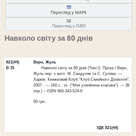
Перегляд у МАРК
Перегляд у ISBD
Навколо світу за 80 днів
821(44)
Верн, Жуль
В 35
Навколо світу за 80 днів [Текст]: Проза / Верн,
Жуль.пер. з англ. М. Сандуляк та С. Суліма. —
Харків: Книжковий Клуб "Клуб Сімейного Дозвілля",
2007 . — 160 с.: іл. ("Моя улюблена класика"). — (В
опр.) – ISBN 966-343-524-0
50 грн.
УДК
821(44)