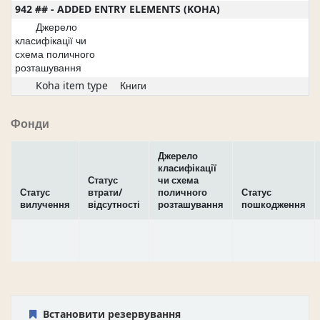
942 ## - ADDED ENTRY ELEMENTS (KOHA)
Джерело
класифікації чи
схема поличного
розташування
Koha item type
Книги
Фонди
Джерело
класифікації
Статус
чи схема
Статус
втрати/
поличного
Статус
вилучення
відсутності
розташування
пошкодження
Встановити резервування