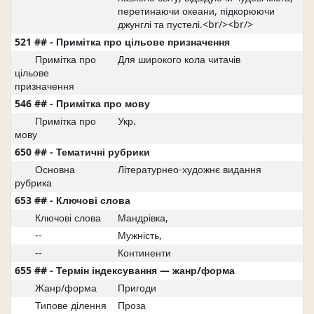
перетинаючи океани, підкорюючи
джунглі та пустелі.<br/><br/>
521 ## - Примітка про цільове призначення
Примітка про
Для широкого кола читачів
цільове
призначення
546 ## - Примітка про мову
Примітка про
Укр.
мову
650 ## - Тематичні рубрики
Основна
Літературнео-художнє видання
рубрика
653 ## - Ключові слова
Ключові слова
Мандрівка,
--
Мужність,
--
Континенти
655 ## - Термін індексування — жанр/форма
Жанр/форма
Пригоди
Типове ділення
Проза