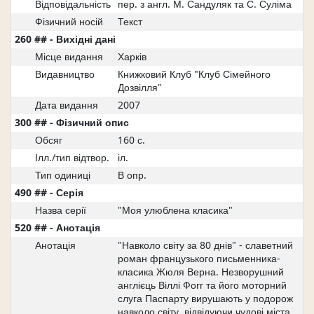
Відповідальність
пер. з англ. М. Сандуляк та С. Суліма
Фізичний носій
Текст
260 ## - Вихідні дані
Місце видання
Харків
Видавництво
Книжковий Клуб "Клуб Сімейного
Дозвілля"
Дата видання
2007
300 ## - Фізичний опис
Обсяг
160 с.
Ілл./тип відтвор.
іл.
Тип одиниці
В опр.
490 ## - Серія
Назва серії
"Моя улюблена класика"
520 ## - Анотація
Анотація
"Навколо світу за 80 днів" - славетний
роман французького письменника-
класика Жюля Верна. Незворушний
англієць Віллі Фогг та його моторний
слуга Паспарту вирушають у подорож
навколо світу, відвідуючи чудові міста,