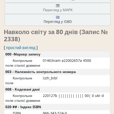
Перегляд у МАРК
Перегляд у ISBD
Навколо світу за 80 днів (Запис №
2338)
[
простий вигляд
]
000 -Маркер запису
Контрольне
01463nam a22002657a 4500
поле сталої довжини
003 - Належність контрольного номера
Контрольне
Uzh_bibl
поле
008 - Кодовані дані
Контрольне
220127b |||||||| |||| 00| 0 ukr d
поле сталої довжини
020 ## - Індекс ISBN
ISBN
966-343-524-0