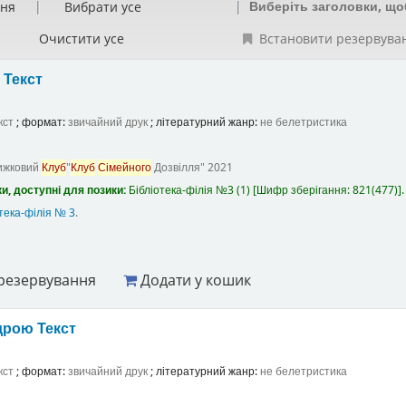
Виберіть заголовки, що
ння
Вибрати усе
Очистити усе
Встановити резервува
а
Текст
кст
; формат:
звичайний друк
; літературний жанр:
не белетристика
ижковий
Клуб
"
Клуб
Сімейного
Дозвілля"
2021
и, доступні для позики:
Бібліотека-філія №3
(1)
Шифр зберігання:
821(477)
.
тека-філія № 3
.
резервування
Додати у кошик
ндрою
Текст
кст
; формат:
звичайний друк
; літературний жанр:
не белетристика