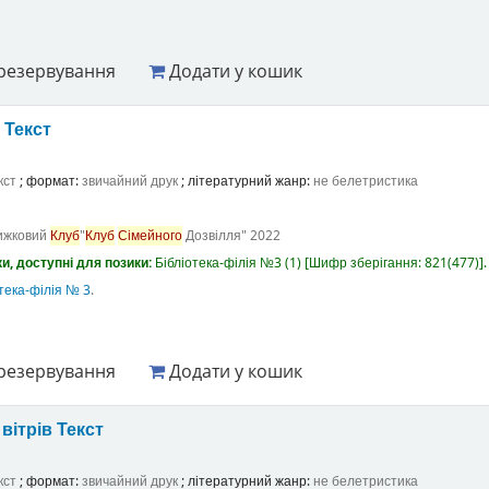
резервування
Додати у кошик
а
Текст
кст
; формат:
звичайний друк
; літературний жанр:
не белетристика
ижковий
Клуб
"
Клуб
Сімейного
Дозвілля"
2022
и, доступні для позики:
Бібліотека-філія №3
(1)
Шифр зберігання:
821(477)
.
тека-філія № 3
.
резервування
Додати у кошик
вітрів
Текст
кст
; формат:
звичайний друк
; літературний жанр:
не белетристика