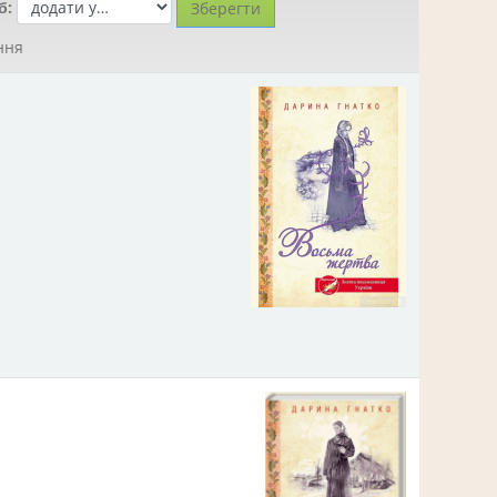
б:
ння