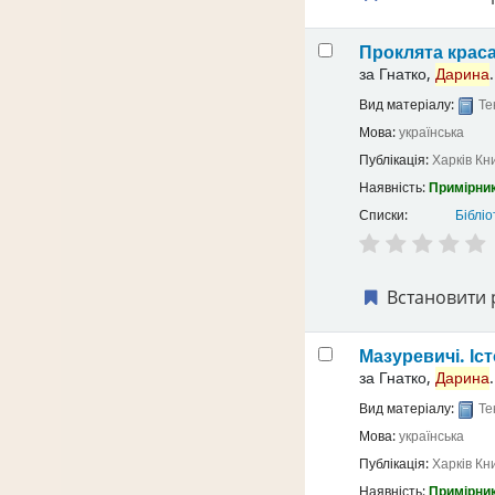
Проклята крас
за
Гнатко,
Дарина
.
Вид матеріалу:
Те
Мова:
українська
Публікація:
Харків
Кн
Наявність:
Примірник
Списки:
Бібліо
Встановити 
Мазуревичі. Іс
за
Гнатко,
Дарина
.
Вид матеріалу:
Те
Мова:
українська
Публікація:
Харків
Кн
Наявність:
Примірник