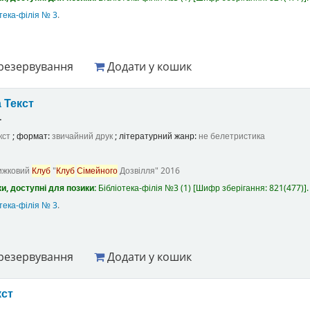
тека-філія № 3
.
резервування
Додати у кошик
а
Текст
.
кст
; формат:
звичайний друк
; літературний жанр:
не белетристика
ижковий
Клуб
"
Клуб
Сімейного
Дозвілля"
2016
и, доступні для позики:
Бібліотека-філія №3
(1)
Шифр зберігання:
821(477)
.
тека-філія № 3
.
резервування
Додати у кошик
кст