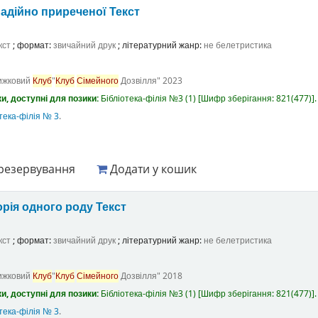
адійно приреченої
Текст
кст
; формат:
звичайний друк
; літературний жанр:
не белетристика
ижковий
Клуб
"
Клуб
Сімейного
Дозвілля"
2023
и, доступні для позики:
Бібліотека-філія №3
(1)
Шифр зберігання:
821(477)
.
тека-філія № 3
.
резервування
Додати у кошик
орія одного роду
Текст
кст
; формат:
звичайний друк
; літературний жанр:
не белетристика
ижковий
Клуб
"
Клуб
Сімейного
Дозвілля"
2018
и, доступні для позики:
Бібліотека-філія №3
(1)
Шифр зберігання:
821(477)
.
тека-філія № 3
.