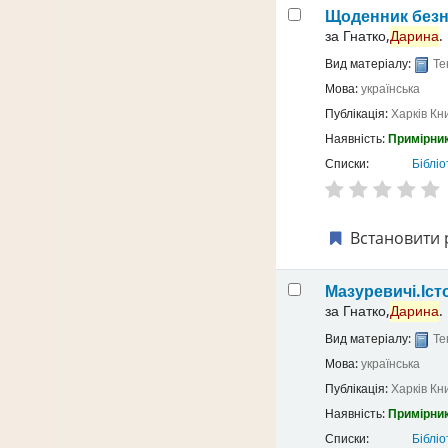
Щоденник безн
за
Гнатко,
Дарина
.
Вид матеріалу:
Те
Мова:
українська
Публікація:
Харків
Кн
Наявність:
Примірник
Списки:
Бібліо
Встановити 
Мазуревичі.Іст
за
Гнатко,
Дарина
.
Вид матеріалу:
Те
Мова:
українська
Публікація:
Харків
Кн
Наявність:
Примірник
Списки:
Бібліо