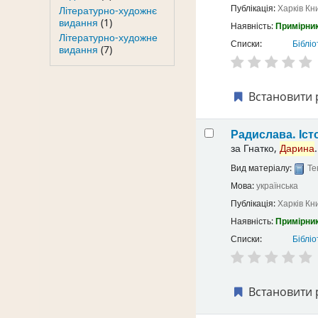
Публікація:
Харків
Кн
Літературно-художнє
видання
(1)
Наявність:
Примірник
Літературно-художне
Списки:
Бібліо
видання
(7)
Встановити 
Радислава. Іст
за
Гнатко,
Дарина
.
Вид матеріалу:
Те
Мова:
українська
Публікація:
Харків
Кн
Наявність:
Примірник
Списки:
Бібліо
Встановити 