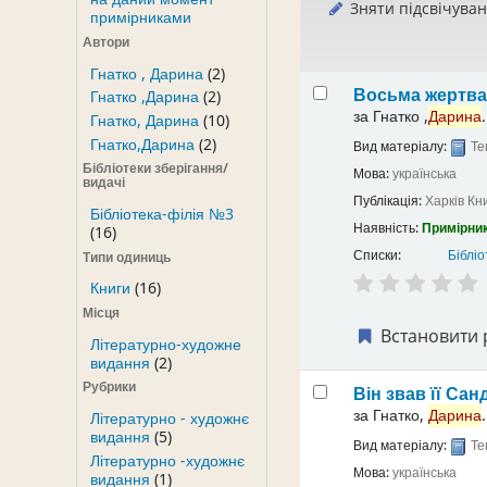
Зняти підсвічува
примірниками
Автори
Гнатко , Дарина
(2)
Восьма жертв
Гнатко ,Дарина
(2)
за
Гнатко ,
Дарина
.
Гнатко, Дарина
(10)
Гнатко,Дарина
(2)
Вид матеріалу:
Те
Бібліотеки зберігання/
Мова:
українська
видачі
Публікація:
Харків
Кн
Бібліотека-філія №3
Наявність:
Примірник
(16)
Списки:
Бібліо
Типи одиниць
Книги
(16)
Місця
Встановити 
Літературно-художне
видання
(2)
Рубрики
Він звав її Са
за
Гнатко,
Дарина
.
Літературно - художнє
видання
(5)
Вид матеріалу:
Те
Літературно -художнє
Мова:
українська
видання
(1)