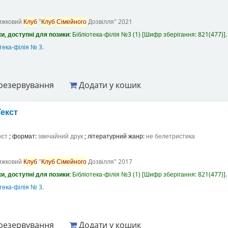
ижковий
Клуб
"
Клуб
Сімейного
Дозвілля"
2021
и, доступні для позики:
Бібліотека-філія №3
(1)
Шифр зберігання:
821(477)
.
тека-філія № 3
.
резервування
Додати у кошик
Текст
кст
; формат:
звичайний друк
; літературний жанр:
не белетристика
ижковий
Клуб
"
Клуб
Сімейного
Дозвілля"
2017
и, доступні для позики:
Бібліотека-філія №3
(1)
Шифр зберігання:
821(477)
.
тека-філія № 3
.
резервування
Додати у кошик