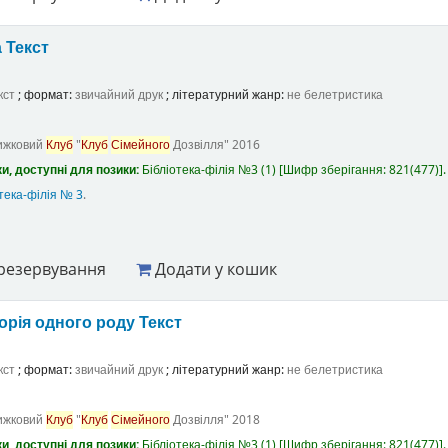
а
Текст
кст
; формат:
звичайний друк
; літературний жанр:
не белетристика
ижковий
Клуб
"
Клуб
Сімейного
Дозвілля"
2016
и, доступні для позики:
Бібліотека-філія №3
(1)
Шифр зберігання:
821(477)
.
тека-філія № 3
.
резервування
Додати у кошик
торія одного роду
Текст
кст
; формат:
звичайний друк
; літературний жанр:
не белетристика
ижковий
Клуб
"
Клуб
Сімейного
Дозвілля"
2018
и, доступні для позики:
Бібліотека-філія №3
(1)
Шифр зберігання:
821(477)
.