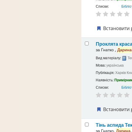
Списки:
Бібліо
Встановити 
Проклята крас
за
Гнатко ,
Дарина
Вид матеріалу:
Те
Мова:
українська
Публікація:
Харків
Кн
Наявність:
Примірник
Списки:
Бібліо
Встановити 
Тінь аспида
Те
за
Гнатко,
Дарина
.