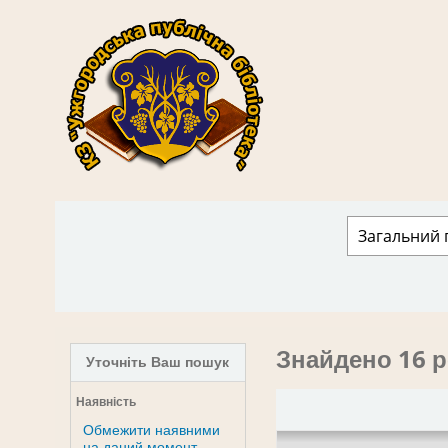
КЗ "Ужгородська публічна бібліотека" › 
Знайдено 16 р
Уточніть Ваш пошук
Наявність
Обмежити наявними
на даний момент