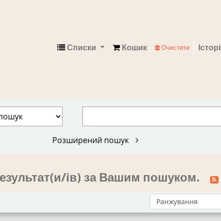
Списки
Кошик
Істор
Очистити
Електронний каталог
Розширений пошук
езультат(и/ів) за Вашим пошуком.
Сортувати за: