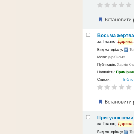
Встановити 
Восьма жертв
за
Гнатко ,
Дарина
.
Вид матеріалу:
Те
Мова:
українська
Публікація:
Харків
Кн
Наявність:
Примірник
Списки:
Бібліо
Встановити 
Притулок семи 
за
Гнатко,
Дарина
.
Вид матеріалу:
Те