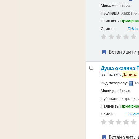
Мова:
українська
Публікація:
Харків
Кн
Наявність:
Примірник
Списки:
Бібліо
Встановити 
Душа окаянна
за
Гнатко,
Дарина
.
Вид матеріалу:
Те
Мова:
українська
Публікація:
Харків
Кн
Наявність:
Примірник
Списки:
Бібліо
Встановити 