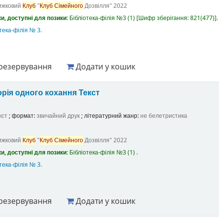
ижковий
Клуб
"
Клуб
Сімейного
Дозвілля"
2022
и, доступні для позики:
Бібліотека-філія №3
(1)
Шифр зберігання:
821(477)
.
тека-філія № 3
.
резервування
Додати у кошик
орія одного кохання
Текст
кст
; формат:
звичайний друк
; літературний жанр:
не белетристика
ижковий
Клуб
"
Клуб
Сімейного
Дозвілля"
2022
и, доступні для позики:
Бібліотека-філія №3
(1) .
тека-філія № 3
.
резервування
Додати у кошик