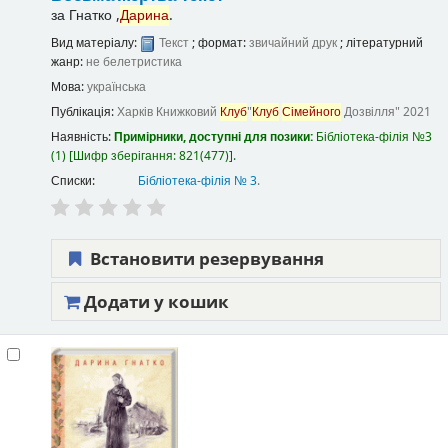
за
Гнатко ,
Дарина
.
Вид матеріалу:
Текст
; формат:
звичайний друк
; літературний
жанр:
не белетристика
Мова:
українська
Публікація:
Харків
Книжковий
Клуб
"
Клуб
Сімейного
Дозвілля"
2021
Наявність:
Примірники, доступні для позики:
Бібліотека-філія №3
(1)
Шифр зберігання:
821(477)
.
Списки:
Бібліотека-філія № 3
.
Встановити резервування
Додати у кошик