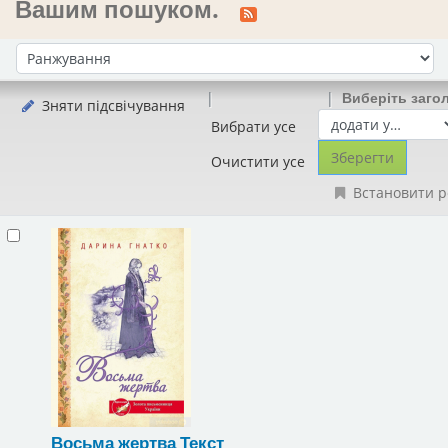
Вашим пошуком.
Сортувати за:
Виберіть заго
Зняти підсвічування
Вибрати усе
Очистити усе
Встановити р
Восьма жертва
Текст