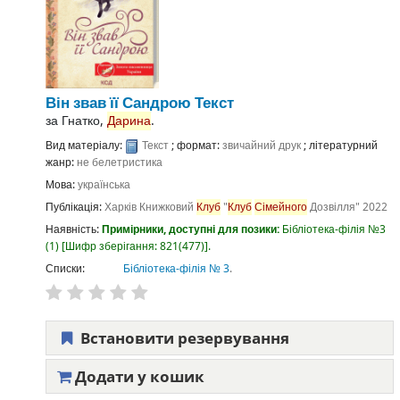
Він звав її Сандрою
Текст
за
Гнатко,
Дарина
.
Вид матеріалу:
Текст
; формат:
звичайний друк
; літературний
жанр:
не белетристика
Мова:
українська
Публікація:
Харків
Книжковий
Клуб
"
Клуб
Сімейного
Дозвілля"
2022
Наявність:
Примірники, доступні для позики:
Бібліотека-філія №3
(1)
Шифр зберігання:
821(477)
.
Списки:
Бібліотека-філія № 3
.
Встановити резервування
Додати у кошик