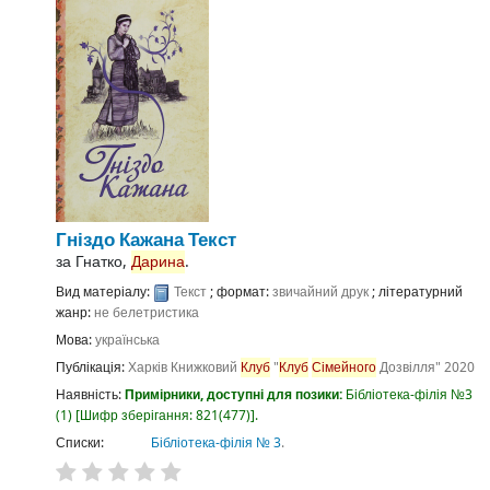
Гніздо Кажана
Текст
за
Гнатко,
Дарина
.
Вид матеріалу:
Текст
; формат:
звичайний друк
; літературний
жанр:
не белетристика
Мова:
українська
Публікація:
Харків
Книжковий
Клуб
"
Клуб
Сімейного
Дозвілля"
2020
Наявність:
Примірники, доступні для позики:
Бібліотека-філія №3
(1)
Шифр зберігання:
821(477)
.
Списки:
Бібліотека-філія № 3
.