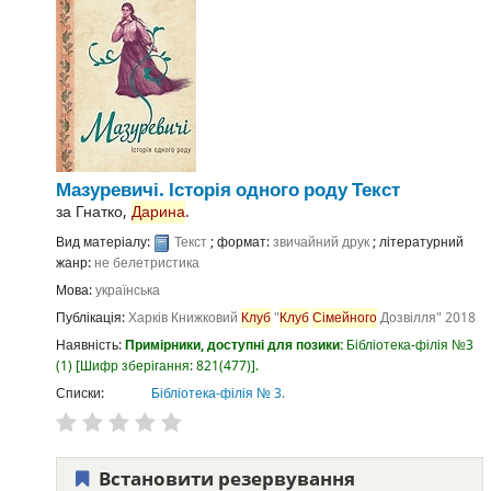
Мазуревичі. Історія одного роду
Текст
за
Гнатко,
Дарина
.
Вид матеріалу:
Текст
; формат:
звичайний друк
; літературний
жанр:
не белетристика
Мова:
українська
Публікація:
Харків
Книжковий
Клуб
"
Клуб
Сімейного
Дозвілля"
2018
Наявність:
Примірники, доступні для позики:
Бібліотека-філія №3
(1)
Шифр зберігання:
821(477)
.
Списки:
Бібліотека-філія № 3
.
Встановити резервування