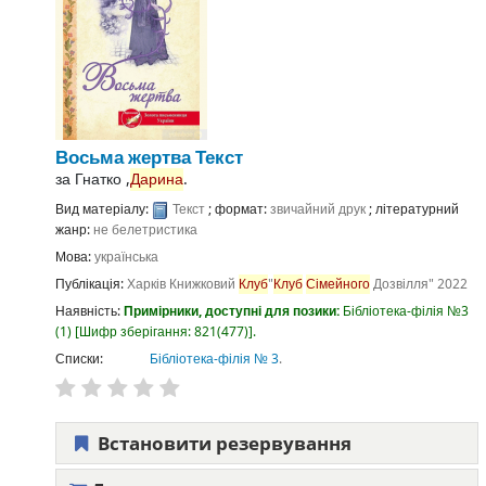
Восьма жертва
Текст
за
Гнатко ,
Дарина
.
Вид матеріалу:
Текст
; формат:
звичайний друк
; літературний
жанр:
не белетристика
Мова:
українська
Публікація:
Харків
Книжковий
Клуб
"
Клуб
Сімейного
Дозвілля"
2022
Наявність:
Примірники, доступні для позики:
Бібліотека-філія №3
(1)
Шифр зберігання:
821(477)
.
Списки:
Бібліотека-філія № 3
.
Встановити резервування