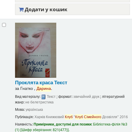
Додати у кошик
Проклята краса
Текст
за
Гнатко ,
Дарина
.
Вид матеріалу:
Текст
; формат:
звичайний друк
; літературний
жанр:
не белетристика
Мова:
українська
Публікація:
Харків
Книжковий
Клуб
"
Клуб
Сімейного
Дозвілля"
2016
Наявність:
Примірники, доступні для позики:
Бібліотека-філія №3
(1)
Шифр зберігання:
821(477)
.