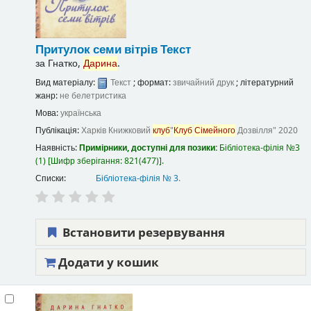
Притулок семи вітрів
Текст
за
Гнатко,
Дарина
.
Вид матеріалу:
Текст
; формат:
звичайний друк
; літературний
жанр:
не белетристика
Мова:
українська
Публікація:
Харків
Книжковий
клуб
"
Клуб
Сімейного
Дозвілля"
2020
Наявність:
Примірники, доступні для позики:
Бібліотека-філія №3
(1)
Шифр зберігання:
821(477)
.
Списки:
Бібліотека-філія № 3
.
Встановити резервування
Додати у кошик