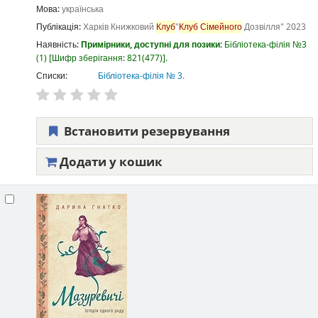
Мова:
українська
Публікація:
Харків
Книжковий
Клуб
"
Клуб
Сімейного
Дозвілля"
2023
Наявність:
Примірники, доступні для позики:
Бібліотека-філія №3
(1)
Шифр зберігання:
821(477)
.
Списки:
Бібліотека-філія № 3
.
Встановити резервування
Додати у кошик