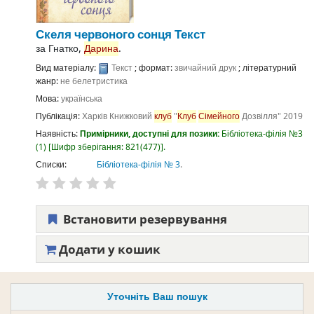
Скеля червоного сонця
Текст
за
Гнатко,
Дарина
.
Вид матеріалу:
Текст
; формат:
звичайний друк
; літературний
жанр:
не белетристика
Мова:
українська
Публікація:
Харків
Книжковий
клуб
"
Клуб
Сімейного
Дозвілля"
2019
Наявність:
Примірники, доступні для позики:
Бібліотека-філія №3
(1)
Шифр зберігання:
821(477)
.
Списки:
Бібліотека-філія № 3
.
Встановити резервування
Додати у кошик
Уточніть Ваш пошук