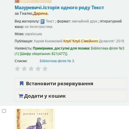
Мазуревичі.Історія одного роду
Текст
за
Гнатко,
Дарина
.
Вид матеріалу:
Текст
; формат:
звичайний друк
; літературний
жанр:
не белетристика
Мова:
українська
Публікація:
Харків
Книжковий
Клуб
"
Клуб
Сімейного
Дозвілля"
2018
Наявність:
Примірники, доступні для позики:
Бібліотека-філія №3
(1)
Шифр зберігання:
821(477)
.
Списки:
Бібліотека-філія № 3
.
Встановити резервування
Додати у кошик