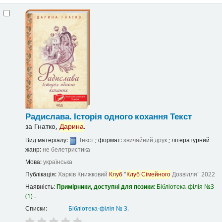
Радислава. Історія одного кохання
Текст
за
Гнатко,
Дарина
.
Вид матеріалу:
Текст
; формат:
звичайний друк
; літературний
жанр:
не белетристика
Мова:
українська
Публікація:
Харків
Книжковий
Клуб
"
Клуб
Сімейного
Дозвілля"
2022
Наявність:
Примірники, доступні для позики:
Бібліотека-філія №3
(1) .
Списки:
Бібліотека-філія № 3
.