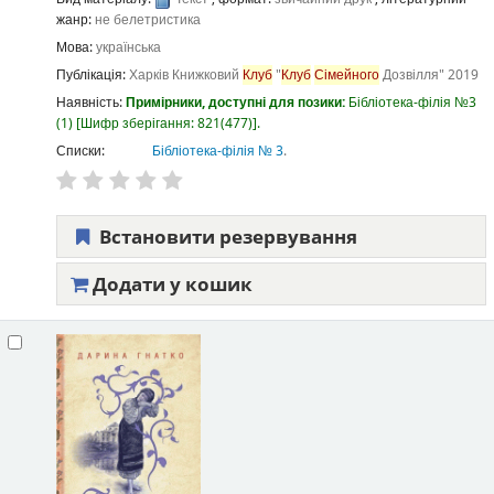
жанр:
не белетристика
Мова:
українська
Публікація:
Харків
Книжковий
Клуб
"
Клуб
Сімейного
Дозвілля"
2019
Наявність:
Примірники, доступні для позики:
Бібліотека-філія №3
(1)
Шифр зберігання:
821(477)
.
Списки:
Бібліотека-філія № 3
.
Встановити резервування
Додати у кошик