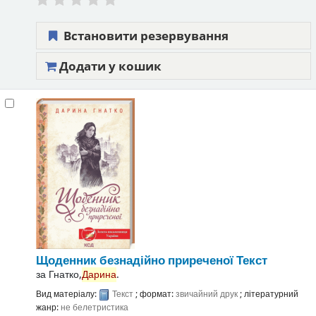
Встановити резервування
Додати у кошик
Щоденник безнадійно приреченої
Текст
за
Гнатко,
Дарина
.
Вид матеріалу:
Текст
; формат:
звичайний друк
; літературний
жанр:
не белетристика