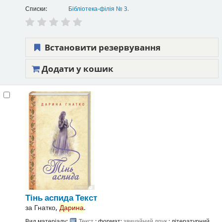
Списки:
Бібліотека-філія № 3
.
Встановити резервування
Додати у кошик
Тінь аспида
Текст
за
Гнатко,
Дарина
.
Вид матеріалу:
Текст
; формат:
звичайний друк
; літературний