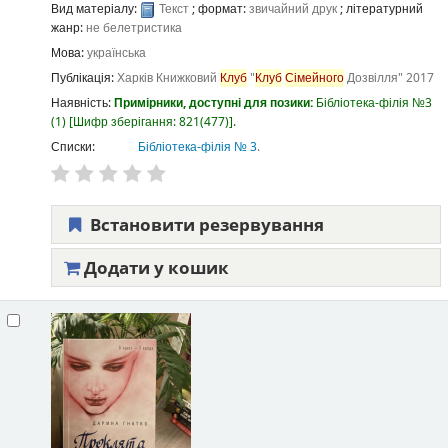
Вид матеріалу:
Текст
; формат:
звичайний друк
; літературний
жанр:
не белетристика
Мова:
українська
Публікація:
Харків
Книжковий
Клуб
"
Клуб
Сімейного
Дозвілля"
2017
Наявність:
Примірники, доступні для позики:
Бібліотека-філія №3
(1)
Шифр зберігання:
821(477)
.
Списки:
Бібліотека-філія № 3
.
Встановити резервування
Додати у кошик