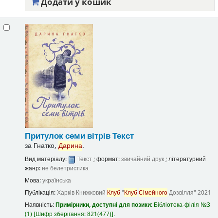
Додати у кошик
Притулок семи вітрів
Текст
за
Гнатко,
Дарина
.
Вид матеріалу:
Текст
; формат:
звичайний друк
; літературний
жанр:
не белетристика
Мова:
українська
Публікація:
Харків
Книжковий
Клуб
"
Клуб
Сімейного
Дозвілля"
2021
Наявність:
Примірники, доступні для позики:
Бібліотека-філія №3
(1)
Шифр зберігання:
821(477)
.