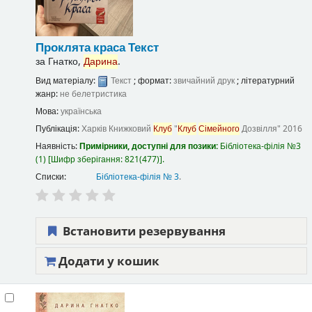
Проклята краса
Текст
за
Гнатко,
Дарина
.
Вид матеріалу:
Текст
; формат:
звичайний друк
; літературний
жанр:
не белетристика
Мова:
українська
Публікація:
Харків
Книжковий
Клуб
"
Клуб
Сімейного
Дозвілля"
2016
Наявність:
Примірники, доступні для позики:
Бібліотека-філія №3
(1)
Шифр зберігання:
821(477)
.
Списки:
Бібліотека-філія № 3
.
Встановити резервування
Додати у кошик