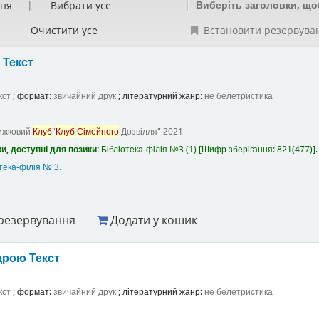
Виберіть заголовки, що
ння
Вибрати усе
Очистити усе
Встановити резервува
а
Текст
кст
; формат:
звичайний друк
; літературний жанр:
не белетристика
ижковий
Клуб
"
Клуб
Сімейного
Дозвілля"
2021
и, доступні для позики:
Бібліотека-філія №3
(1)
Шифр зберігання:
821(477)
.
тека-філія № 3
.
резервування
Додати у кошик
ндрою
Текст
кст
; формат:
звичайний друк
; літературний жанр:
не белетристика