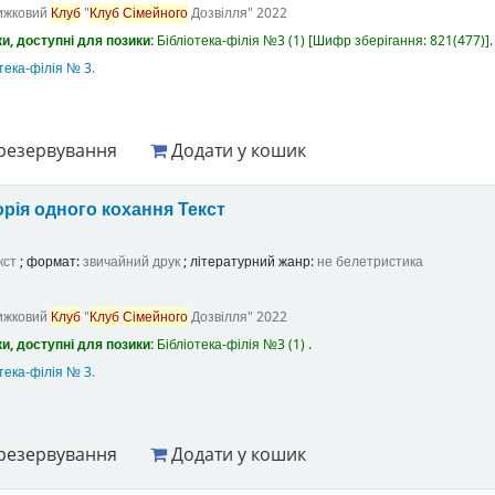
ижковий
Клуб
"
Клуб
Сімейного
Дозвілля"
2022
и, доступні для позики:
Бібліотека-філія №3
(1)
Шифр зберігання:
821(477)
.
тека-філія № 3
.
резервування
Додати у кошик
орія одного кохання
Текст
кст
; формат:
звичайний друк
; літературний жанр:
не белетристика
ижковий
Клуб
"
Клуб
Сімейного
Дозвілля"
2022
и, доступні для позики:
Бібліотека-філія №3
(1) .
тека-філія № 3
.
резервування
Додати у кошик