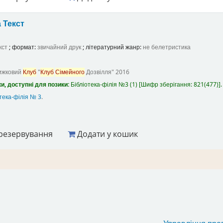
а
Текст
кст
; формат:
звичайний друк
; літературний жанр:
не белетристика
ижковий
Клуб
"
Клуб
Сімейного
Дозвілля"
2016
и, доступні для позики:
Бібліотека-філія №3
(1)
Шифр зберігання:
821(477)
.
тека-філія № 3
.
резервування
Додати у кошик