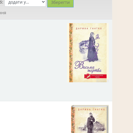
б:
ння