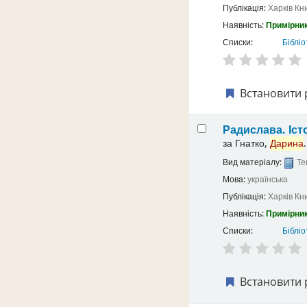
Публікація:
Харків
Кн
Наявність:
Примірник
Списки:
Бібліо
Встановити 
Радислава. Іст
за
Гнатко,
Дарина
.
Вид матеріалу:
Те
Мова:
українська
Публікація:
Харків
Кн
Наявність:
Примірник
Списки:
Бібліо
Встановити 