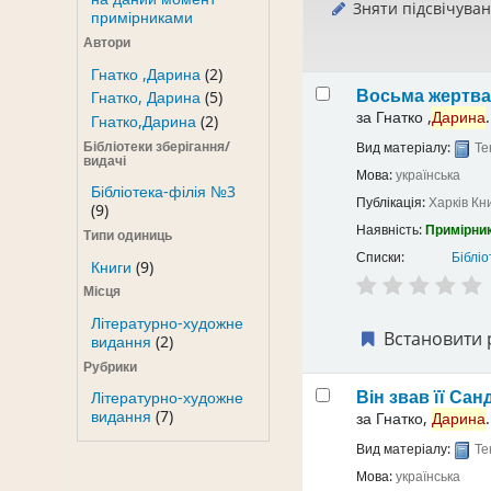
Зняти підсвічува
примірниками
Автори
Гнатко ,Дарина
(2)
Восьма жертв
Гнатко, Дарина
(5)
за
Гнатко ,
Дарина
.
Гнатко,Дарина
(2)
Бібліотеки зберігання/
Вид матеріалу:
Те
видачі
Мова:
українська
Бібліотека-філія №3
Публікація:
Харків
Кн
(9)
Наявність:
Примірник
Типи одиниць
Списки:
Бібліо
Книги
(9)
Місця
Літературно-художне
Встановити 
видання
(2)
Рубрики
Він звав її Са
Літературно-художне
видання
(7)
за
Гнатко,
Дарина
.
Вид матеріалу:
Те
Мова:
українська