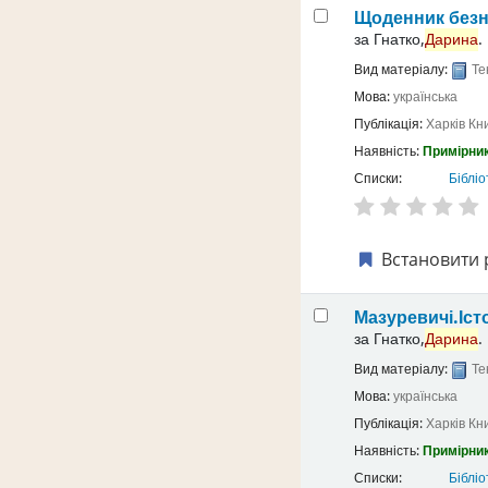
Щоденник безн
за
Гнатко,
Дарина
.
Вид матеріалу:
Те
Мова:
українська
Публікація:
Харків
Кн
Наявність:
Примірник
Списки:
Бібліо
Встановити 
Мазуревичі.Іст
за
Гнатко,
Дарина
.
Вид матеріалу:
Те
Мова:
українська
Публікація:
Харків
Кн
Наявність:
Примірник
Списки:
Бібліо