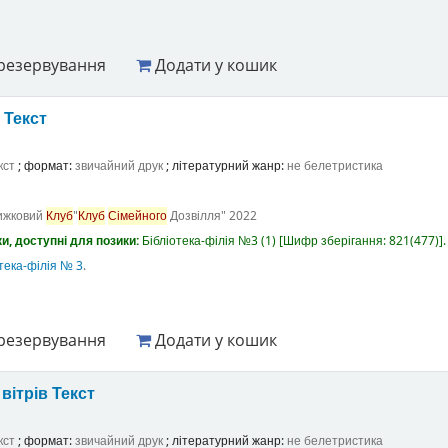
резервування
Додати у кошик
а
Текст
кст
; формат:
звичайний друк
; літературний жанр:
не белетристика
ижковий
Клуб
"
Клуб
Сімейного
Дозвілля"
2022
и, доступні для позики:
Бібліотека-філія №3
(1)
Шифр зберігання:
821(477)
.
тека-філія № 3
.
резервування
Додати у кошик
вітрів
Текст
кст
; формат:
звичайний друк
; літературний жанр:
не белетристика