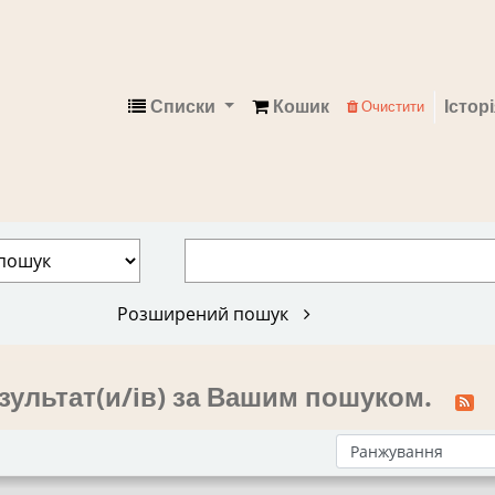
Списки
Кошик
Істор
Очистити
Електронний каталог
Розширений пошук
зультат(и/ів) за Вашим пошуком.
Сортувати за: