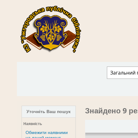
КЗ "Ужгородська публічна бібліотека" › 
Знайдено 9 ре
Уточніть Ваш пошук
Наявність
Обмежити наявними
на даний момент