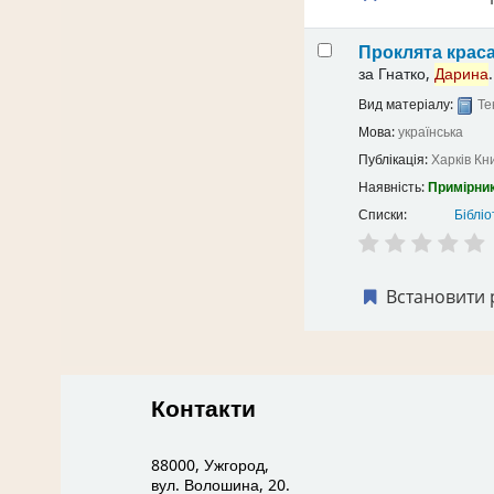
Проклята крас
за
Гнатко,
Дарина
.
Вид матеріалу:
Те
Мова:
українська
Публікація:
Харків
Кн
Наявність:
Примірник
Списки:
Бібліо
Встановити 
Контакти
88000, Ужгород,
вул. Волошина, 20.