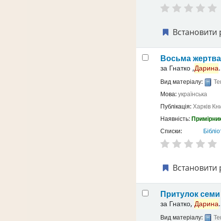
Встановити 
Восьма жертв
за
Гнатко ,
Дарина
.
Вид матеріалу:
Те
Мова:
українська
Публікація:
Харків
Кн
Наявність:
Примірник
Списки:
Бібліо
Встановити 
Притулок семи 
за
Гнатко,
Дарина
.
Вид матеріалу:
Те