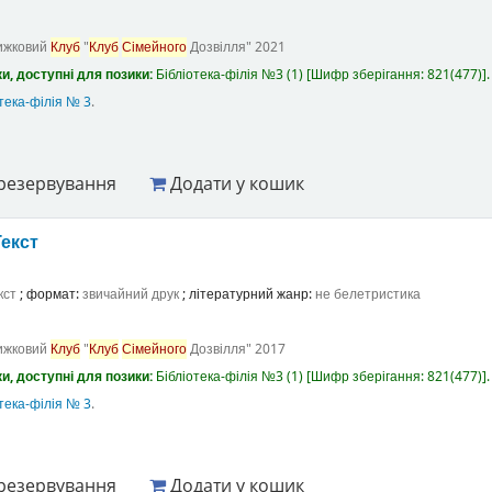
ижковий
Клуб
"
Клуб
Сімейного
Дозвілля"
2021
и, доступні для позики:
Бібліотека-філія №3
(1)
Шифр зберігання:
821(477)
.
тека-філія № 3
.
резервування
Додати у кошик
Текст
кст
; формат:
звичайний друк
; літературний жанр:
не белетристика
ижковий
Клуб
"
Клуб
Сімейного
Дозвілля"
2017
и, доступні для позики:
Бібліотека-філія №3
(1)
Шифр зберігання:
821(477)
.
тека-філія № 3
.
резервування
Додати у кошик