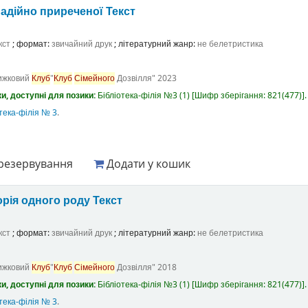
адійно приреченої
Текст
кст
; формат:
звичайний друк
; літературний жанр:
не белетристика
ижковий
Клуб
"
Клуб
Сімейного
Дозвілля"
2023
и, доступні для позики:
Бібліотека-філія №3
(1)
Шифр зберігання:
821(477)
.
тека-філія № 3
.
резервування
Додати у кошик
орія одного роду
Текст
кст
; формат:
звичайний друк
; літературний жанр:
не белетристика
ижковий
Клуб
"
Клуб
Сімейного
Дозвілля"
2018
и, доступні для позики:
Бібліотека-філія №3
(1)
Шифр зберігання:
821(477)
.
тека-філія № 3
.