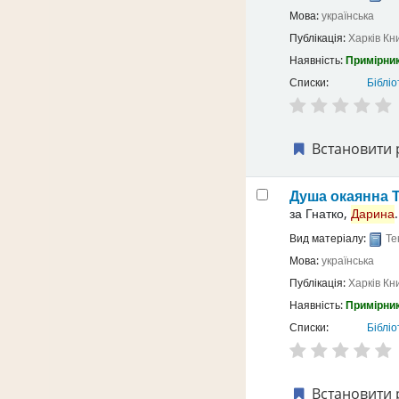
Мова:
українська
Публікація:
Харків
Кн
Наявність:
Примірник
Списки:
Бібліо
Встановити 
Душа окаянна
за
Гнатко,
Дарина
.
Вид матеріалу:
Те
Мова:
українська
Публікація:
Харків
Кн
Наявність:
Примірник
Списки:
Бібліо
Встановити 