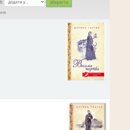
б:
ння