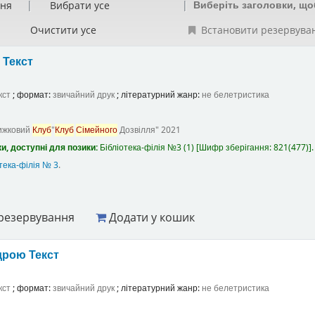
Виберіть заголовки, що
ння
Вибрати усе
Очистити усе
Встановити резервува
а
Текст
кст
; формат:
звичайний друк
; літературний жанр:
не белетристика
ижковий
Клуб
"
Клуб
Сімейного
Дозвілля"
2021
и, доступні для позики:
Бібліотека-філія №3
(1)
Шифр зберігання:
821(477)
.
тека-філія № 3
.
резервування
Додати у кошик
ндрою
Текст
кст
; формат:
звичайний друк
; літературний жанр:
не белетристика