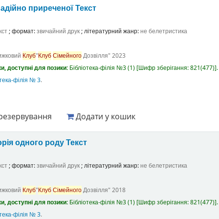
адійно приреченої
Текст
кст
; формат:
звичайний друк
; літературний жанр:
не белетристика
ижковий
Клуб
"
Клуб
Сімейного
Дозвілля"
2023
и, доступні для позики:
Бібліотека-філія №3
(1)
Шифр зберігання:
821(477)
.
тека-філія № 3
.
резервування
Додати у кошик
орія одного роду
Текст
кст
; формат:
звичайний друк
; літературний жанр:
не белетристика
ижковий
Клуб
"
Клуб
Сімейного
Дозвілля"
2018
и, доступні для позики:
Бібліотека-філія №3
(1)
Шифр зберігання:
821(477)
.
тека-філія № 3
.