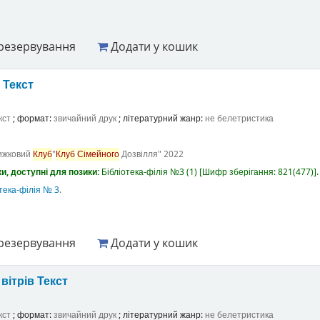
резервування
Додати у кошик
а
Текст
кст
; формат:
звичайний друк
; літературний жанр:
не белетристика
ижковий
Клуб
"
Клуб
Сімейного
Дозвілля"
2022
и, доступні для позики:
Бібліотека-філія №3
(1)
Шифр зберігання:
821(477)
.
тека-філія № 3
.
резервування
Додати у кошик
вітрів
Текст
кст
; формат:
звичайний друк
; літературний жанр:
не белетристика