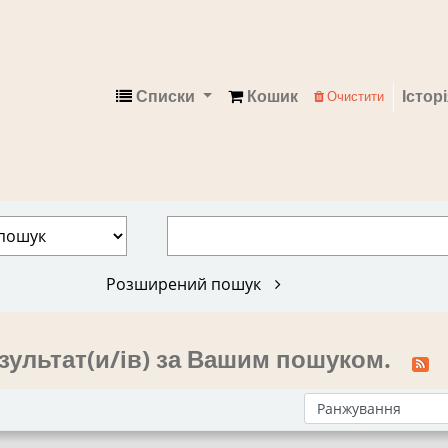
Списки
Кошик
Істор
Очистити
Електронний каталог
Розширений пошук
зультат(и/ів) за Вашим пошуком.
Сортувати за: