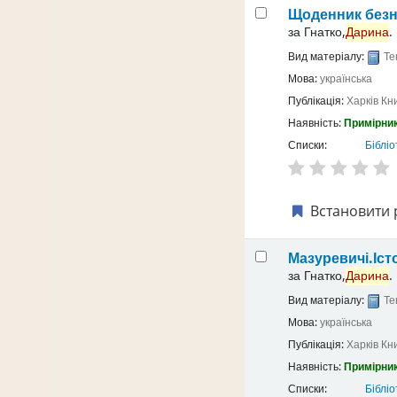
Щоденник безн
за
Гнатко,
Дарина
.
Вид матеріалу:
Те
Мова:
українська
Публікація:
Харків
Кн
Наявність:
Примірник
Списки:
Бібліо
Встановити 
Мазуревичі.Іст
за
Гнатко,
Дарина
.
Вид матеріалу:
Те
Мова:
українська
Публікація:
Харків
Кн
Наявність:
Примірник
Списки:
Бібліо