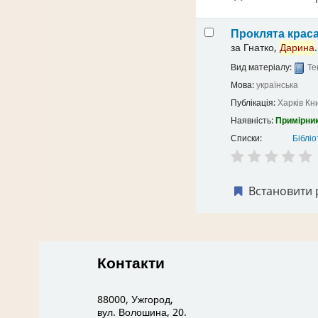
Проклята крас
за
Гнатко,
Дарина
.
Вид матеріалу:
Те
Мова:
українська
Публікація:
Харків
Кн
Наявність:
Примірник
Списки:
Бібліо
Встановити 
Контакти
88000, Ужгород,
вул. Волошина, 20.