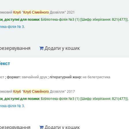
ижковий
Клуб
"
Клуб
Сімейного
Дозвілля"
2021
и, доступні для позики:
Бібліотека-філія №3
(1)
Шифр зберігання:
821(477)
.
тека-філія № 3
.
резервування
Додати у кошик
Текст
кст
; формат:
звичайний друк
; літературний жанр:
не белетристика
ижковий
Клуб
"
Клуб
Сімейного
Дозвілля"
2017
и, доступні для позики:
Бібліотека-філія №3
(1)
Шифр зберігання:
821(477)
.
тека-філія № 3
.
резервування
Додати у кошик