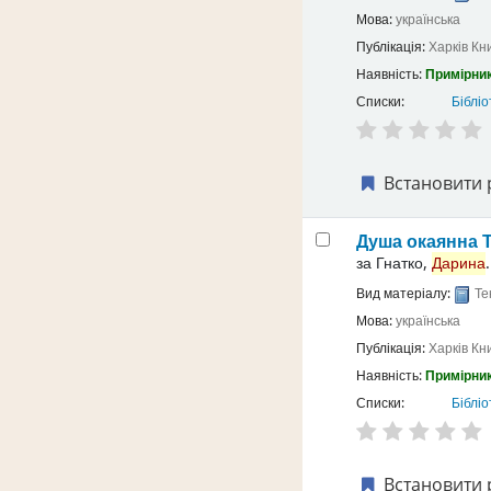
Мова:
українська
Публікація:
Харків
Кн
Наявність:
Примірник
Списки:
Бібліо
Встановити 
Душа окаянна
за
Гнатко,
Дарина
.
Вид матеріалу:
Те
Мова:
українська
Публікація:
Харків
Кн
Наявність:
Примірник
Списки:
Бібліо
Встановити 