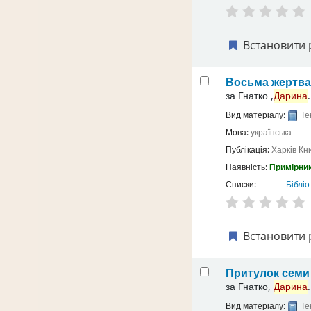
Встановити 
Восьма жертв
за
Гнатко ,
Дарина
.
Вид матеріалу:
Те
Мова:
українська
Публікація:
Харків
Кн
Наявність:
Примірник
Списки:
Бібліо
Встановити 
Притулок семи 
за
Гнатко,
Дарина
.
Вид матеріалу:
Те