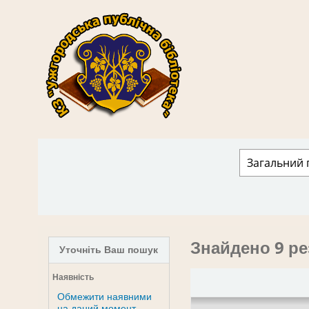
КЗ "Ужгородська публічна бібліотека" › 
Знайдено 9 ре
Уточніть Ваш пошук
Наявність
Обмежити наявними
на даний момент