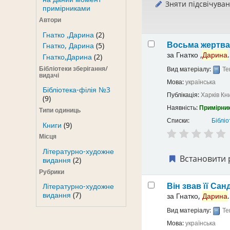
Зняти підсвічува
примірниками
Автори
Гнатко ,Дарина
(2)
Восьма жертв
Гнатко, Дарина
(5)
за
Гнатко ,
Дарина
.
Гнатко,Дарина
(2)
Бібліотеки зберігання/
Вид матеріалу:
Те
видачі
Мова:
українська
Бібліотека-філія №3
Публікація:
Харків
Кн
(9)
Наявність:
Примірник
Типи одиниць
Списки:
Бібліо
Книги
(9)
Місця
Літературно-художне
Встановити 
видання
(2)
Рубрики
Він звав її Са
Літературно-художне
видання
(7)
за
Гнатко,
Дарина
.
Вид матеріалу:
Те
Мова:
українська