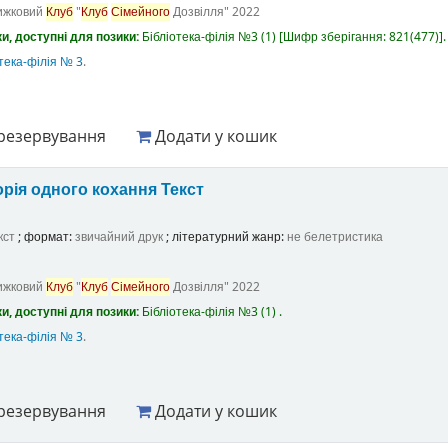
ижковий
Клуб
"
Клуб
Сімейного
Дозвілля"
2022
и, доступні для позики:
Бібліотека-філія №3
(1)
Шифр зберігання:
821(477)
.
тека-філія № 3
.
резервування
Додати у кошик
орія одного кохання
Текст
кст
; формат:
звичайний друк
; літературний жанр:
не белетристика
ижковий
Клуб
"
Клуб
Сімейного
Дозвілля"
2022
и, доступні для позики:
Бібліотека-філія №3
(1) .
тека-філія № 3
.
резервування
Додати у кошик