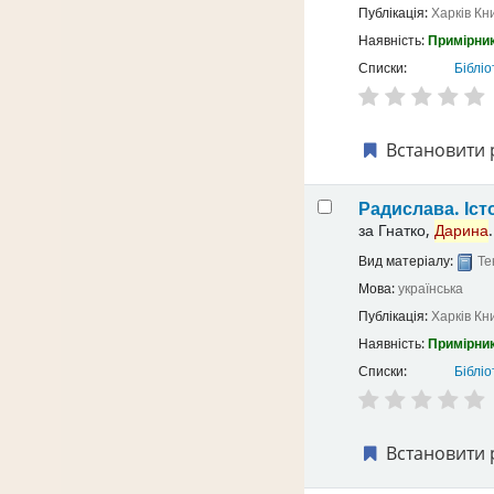
Публікація:
Харків
Кн
Наявність:
Примірник
Списки:
Бібліо
Встановити 
Радислава. Іст
за
Гнатко,
Дарина
.
Вид матеріалу:
Те
Мова:
українська
Публікація:
Харків
Кн
Наявність:
Примірник
Списки:
Бібліо
Встановити 