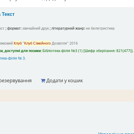
а
Текст
кст
; формат:
звичайний друк
; літературний жанр:
не белетристика
ижковий
Клуб
"
Клуб
Сімейного
Дозвілля"
2016
и, доступні для позики:
Бібліотека-філія №3
(1)
Шифр зберігання:
821(477)
.
тека-філія № 3
.
резервування
Додати у кошик