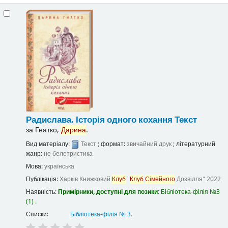
Радислава. Історія одного кохання
Текст
за
Гнатко,
Дарина
.
Вид матеріалу:
Текст
; формат:
звичайний друк
; літературний
жанр:
не белетристика
Мова:
українська
Публікація:
Харків
Книжковий
Клуб
"
Клуб
Сімейного
Дозвілля"
2022
Наявність:
Примірники, доступні для позики:
Бібліотека-філія №3
(1) .
Списки:
Бібліотека-філія № 3
.