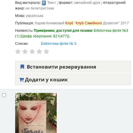
Вид матеріалу:
Текст
; формат:
звичайний друк
; літературний
жанр:
не белетристика
Мова:
українська
Публікація:
Харків
Книжковий
Клуб
"
Клуб
Сімейного
Дозвілля"
2017
Наявність:
Примірники, доступні для позики:
Бібліотека-філія №3
(1)
Шифр зберігання:
821(477)
.
Списки:
Бібліотека-філія № 3
.
Встановити резервування
Додати у кошик