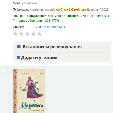
Мова:
українська
Публікація:
Харків
Книжковий
Клуб
"
Клуб
Сімейного
Дозвілля"
2023
Наявність:
Примірники, доступні для позики:
Бібліотека-філія №3
(1)
Шифр зберігання:
821(477)
.
Списки:
Бібліотека-філія № 3
.
Встановити резервування
Додати у кошик