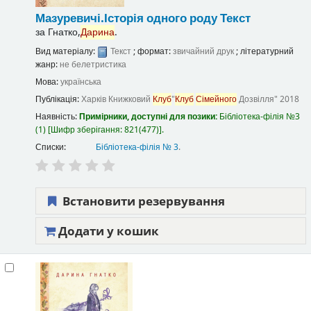
Мазуревичі.Історія одного роду
Текст
за
Гнатко,
Дарина
.
Вид матеріалу:
Текст
; формат:
звичайний друк
; літературний
жанр:
не белетристика
Мова:
українська
Публікація:
Харків
Книжковий
Клуб
"
Клуб
Сімейного
Дозвілля"
2018
Наявність:
Примірники, доступні для позики:
Бібліотека-філія №3
(1)
Шифр зберігання:
821(477)
.
Списки:
Бібліотека-філія № 3
.
Встановити резервування
Додати у кошик