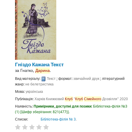
Гніздо Кажана
Текст
за
Гнатко,
Дарина
.
Вид матеріалу:
Текст
; формат:
звичайний друк
; літературний
жанр:
не белетристика
Мова:
українська
Публікація:
Харків
Книжковий
Клуб
"
Клуб
Сімейного
Дозвілля"
2020
Наявність:
Примірники, доступні для позики:
Бібліотека-філія №3
(1)
Шифр зберігання:
821(477)
.
Списки:
Бібліотека-філія № 3
.