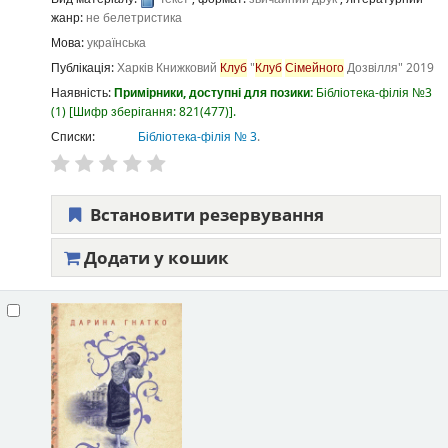
жанр:
не белетристика
Мова:
українська
Публікація:
Харків
Книжковий
Клуб
"
Клуб
Сімейного
Дозвілля"
2019
Наявність:
Примірники, доступні для позики:
Бібліотека-філія №3
(1)
Шифр зберігання:
821(477)
.
Списки:
Бібліотека-філія № 3
.
Встановити резервування
Додати у кошик