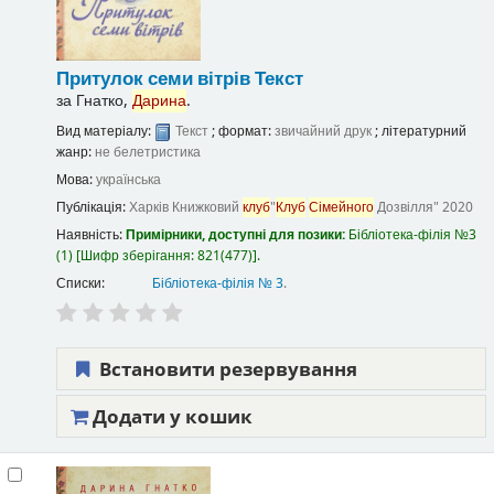
Притулок семи вітрів
Текст
за
Гнатко,
Дарина
.
Вид матеріалу:
Текст
; формат:
звичайний друк
; літературний
жанр:
не белетристика
Мова:
українська
Публікація:
Харків
Книжковий
клуб
"
Клуб
Сімейного
Дозвілля"
2020
Наявність:
Примірники, доступні для позики:
Бібліотека-філія №3
(1)
Шифр зберігання:
821(477)
.
Списки:
Бібліотека-філія № 3
.
Встановити резервування
Додати у кошик