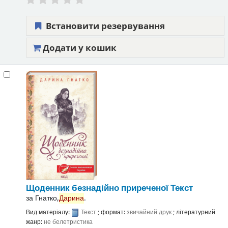
Встановити резервування
Додати у кошик
Щоденник безнадійно приреченої
Текст
за
Гнатко,
Дарина
.
Вид матеріалу:
Текст
; формат:
звичайний друк
; літературний
жанр:
не белетристика