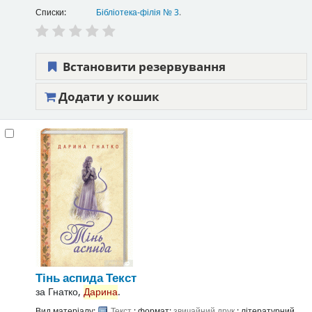
Списки:
Бібліотека-філія № 3
.
Встановити резервування
Додати у кошик
Тінь аспида
Текст
за
Гнатко,
Дарина
.
Вид матеріалу:
Текст
; формат:
звичайний друк
; літературний