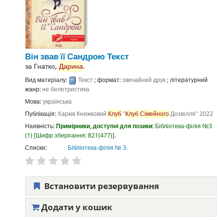
Він звав її Сандрою
Текст
за
Гнатко,
Дарина
.
Вид матеріалу:
Текст
; формат:
звичайний друк
; літературний
жанр:
не белетристика
Мова:
українська
Публікація:
Харків
Книжковий
Клуб
"
Клуб
Сімейного
Дозвілля"
2022
Наявність:
Примірники, доступні для позики:
Бібліотека-філія №3
(1)
Шифр зберігання:
821(477)
.
Списки:
Бібліотека-філія № 3
.
Встановити резервування
Додати у кошик