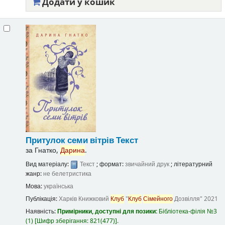
Додати у кошик
Притулок семи вітрів
Текст
за
Гнатко,
Дарина
.
Вид матеріалу:
Текст
; формат:
звичайний друк
; літературний
жанр:
не белетристика
Мова:
українська
Публікація:
Харків
Книжковий
Клуб
"
Клуб
Сімейного
Дозвілля"
2021
Наявність:
Примірники, доступні для позики:
Бібліотека-філія №3
(1)
Шифр зберігання:
821(477)
.