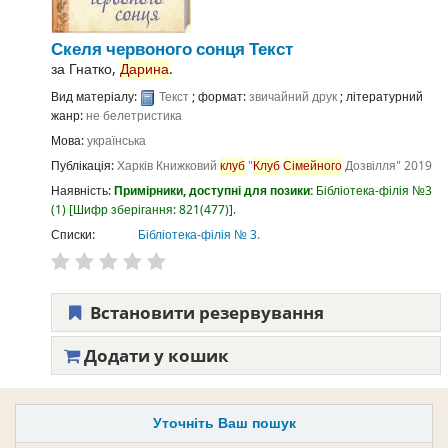
Скеля червоного сонця
Текст
за
Гнатко,
Дарина
.
Вид матеріалу:
Текст
; формат:
звичайний друк
; літературний
жанр:
не белетристика
Мова:
українська
Публікація:
Харків
Книжковий
клуб
"
Клуб
Сімейного
Дозвілля"
2019
Наявність:
Примірники, доступні для позики:
Бібліотека-філія №3
(1)
Шифр зберігання:
821(477)
.
Списки:
Бібліотека-філія № 3
.
Встановити резервування
Додати у кошик
Уточніть Ваш пошук