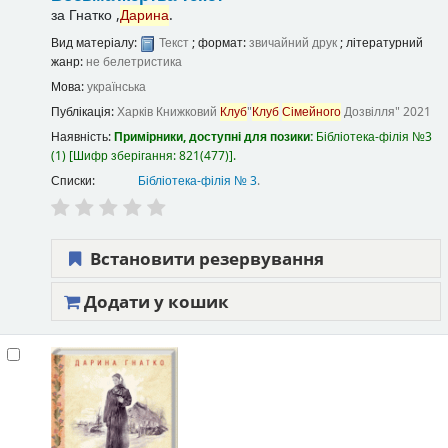
за
Гнатко ,
Дарина
.
Вид матеріалу:
Текст
; формат:
звичайний друк
; літературний
жанр:
не белетристика
Мова:
українська
Публікація:
Харків
Книжковий
Клуб
"
Клуб
Сімейного
Дозвілля"
2021
Наявність:
Примірники, доступні для позики:
Бібліотека-філія №3
(1)
Шифр зберігання:
821(477)
.
Списки:
Бібліотека-філія № 3
.
Встановити резервування
Додати у кошик