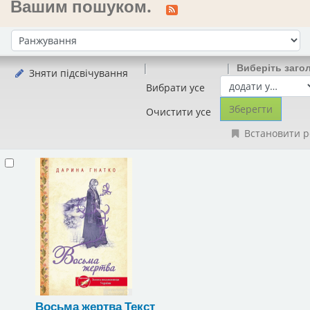
Вашим пошуком.
Сортувати за:
Виберіть заго
Зняти підсвічування
Вибрати усе
Очистити усе
Встановити р
Восьма жертва
Текст