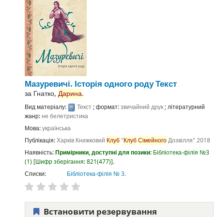
Мазуревичі. Історія одного роду
Текст
за
Гнатко,
Дарина
.
Вид матеріалу:
Текст
; формат:
звичайний друк
; літературний
жанр:
не белетристика
Мова:
українська
Публікація:
Харків
Книжковий
Клуб
"
Клуб
Сімейного
Дозвілля"
2018
Наявність:
Примірники, доступні для позики:
Бібліотека-філія №3
(1)
Шифр зберігання:
821(477)
.
Списки:
Бібліотека-філія № 3
.
Встановити резервування