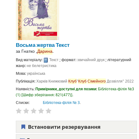
Восьма жертва
Текст
за
Гнатко ,
Дарина
.
Вид матеріалу:
Текст
; формат:
звичайний друк
; літературний
жанр:
не белетристика
Мова:
українська
Публікація:
Харків
Книжковий
Клуб
"
Клуб
Сімейного
Дозвілля"
2022
Наявність:
Примірники, доступні для позики:
Бібліотека-філія №3
(1)
Шифр зберігання:
821(477)
.
Списки:
Бібліотека-філія № 3
.
Встановити резервування