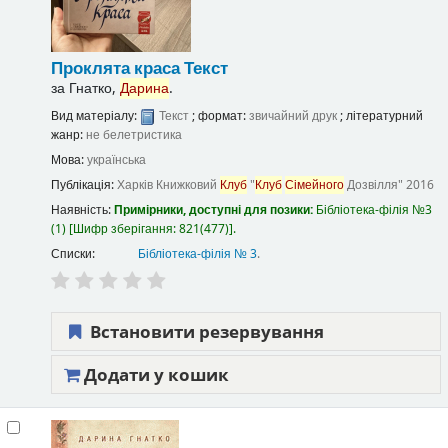
Проклята краса
Текст
за
Гнатко,
Дарина
.
Вид матеріалу:
Текст
; формат:
звичайний друк
; літературний
жанр:
не белетристика
Мова:
українська
Публікація:
Харків
Книжковий
Клуб
"
Клуб
Сімейного
Дозвілля"
2016
Наявність:
Примірники, доступні для позики:
Бібліотека-філія №3
(1)
Шифр зберігання:
821(477)
.
Списки:
Бібліотека-філія № 3
.
Встановити резервування
Додати у кошик