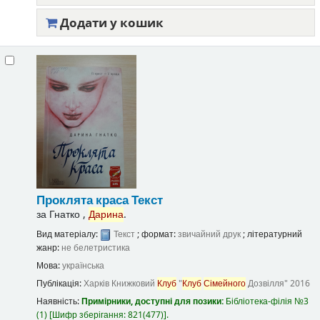
Додати у кошик
Проклята краса
Текст
за
Гнатко ,
Дарина
.
Вид матеріалу:
Текст
; формат:
звичайний друк
; літературний
жанр:
не белетристика
Мова:
українська
Публікація:
Харків
Книжковий
Клуб
"
Клуб
Сімейного
Дозвілля"
2016
Наявність:
Примірники, доступні для позики:
Бібліотека-філія №3
(1)
Шифр зберігання:
821(477)
.