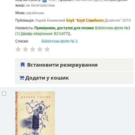
жанр:
не белетристика
Мова:
українська
Публікація:
Харків
Книжковий
Клуб
"
Клуб
Сімейного
Дозвілля"
2019
Наявність:
Примірники, доступні для позики:
Бібліотека-філія №3
(1)
Шифр зберігання:
821(477)
.
Списки:
Бібліотека-філія № 3
.
Встановити резервування
Додати у кошик