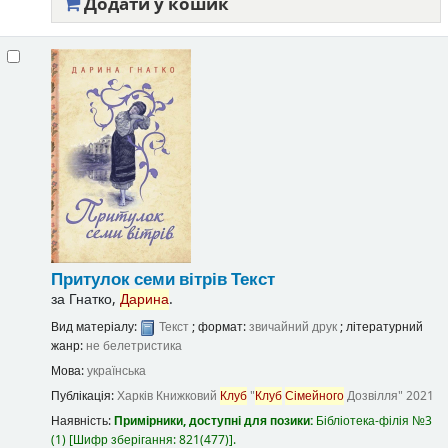
Додати у кошик
Притулок семи вітрів
Текст
за
Гнатко,
Дарина
.
Вид матеріалу:
Текст
; формат:
звичайний друк
; літературний
жанр:
не белетристика
Мова:
українська
Публікація:
Харків
Книжковий
Клуб
"
Клуб
Сімейного
Дозвілля"
2021
Наявність:
Примірники, доступні для позики:
Бібліотека-філія №3
(1)
Шифр зберігання:
821(477)
.