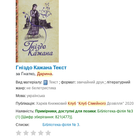
Гніздо Кажана
Текст
за
Гнатко,
Дарина
.
Вид матеріалу:
Текст
; формат:
звичайний друк
; літературний
жанр:
не белетристика
Мова:
українська
Публікація:
Харків
Книжковий
Клуб
"
Клуб
Сімейного
Дозвілля"
2020
Наявність:
Примірники, доступні для позики:
Бібліотека-філія №3
(1)
Шифр зберігання:
821(477)
.
Списки:
Бібліотека-філія № 3
.