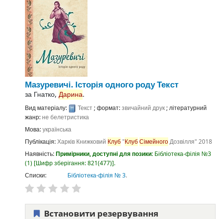
Мазуревичі. Історія одного роду
Текст
за
Гнатко,
Дарина
.
Вид матеріалу:
Текст
; формат:
звичайний друк
; літературний
жанр:
не белетристика
Мова:
українська
Публікація:
Харків
Книжковий
Клуб
"
Клуб
Сімейного
Дозвілля"
2018
Наявність:
Примірники, доступні для позики:
Бібліотека-філія №3
(1)
Шифр зберігання:
821(477)
.
Списки:
Бібліотека-філія № 3
.
Встановити резервування