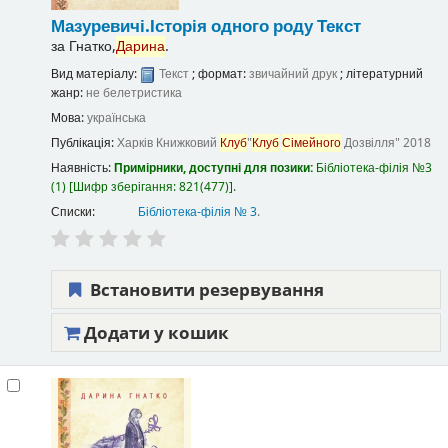
Мазуревичі.Історія одного роду
Текст
за
Гнатко,
Дарина
.
Вид матеріалу:
Текст
; формат:
звичайний друк
; літературний
жанр:
не белетристика
Мова:
українська
Публікація:
Харків
Книжковий
Клуб
"
Клуб
Сімейного
Дозвілля"
2018
Наявність:
Примірники, доступні для позики:
Бібліотека-філія №3
(1)
Шифр зберігання:
821(477)
.
Списки:
Бібліотека-філія № 3
.
Встановити резервування
Додати у кошик