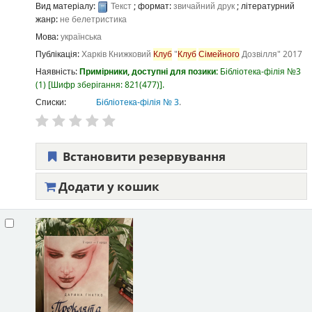
Вид матеріалу:
Текст
; формат:
звичайний друк
; літературний
жанр:
не белетристика
Мова:
українська
Публікація:
Харків
Книжковий
Клуб
"
Клуб
Сімейного
Дозвілля"
2017
Наявність:
Примірники, доступні для позики:
Бібліотека-філія №3
(1)
Шифр зберігання:
821(477)
.
Списки:
Бібліотека-філія № 3
.
Встановити резервування
Додати у кошик