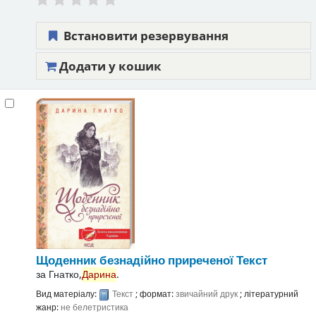
Встановити резервування
Додати у кошик
Щоденник безнадійно приреченої
Текст
за
Гнатко,
Дарина
.
Вид матеріалу:
Текст
; формат:
звичайний друк
; літературний
жанр:
не белетристика