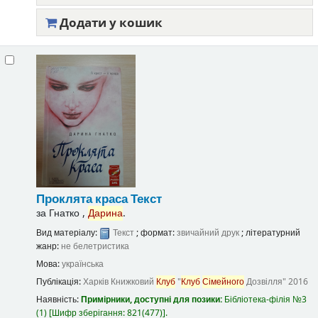
Додати у кошик
Проклята краса
Текст
за
Гнатко ,
Дарина
.
Вид матеріалу:
Текст
; формат:
звичайний друк
; літературний
жанр:
не белетристика
Мова:
українська
Публікація:
Харків
Книжковий
Клуб
"
Клуб
Сімейного
Дозвілля"
2016
Наявність:
Примірники, доступні для позики:
Бібліотека-філія №3
(1)
Шифр зберігання:
821(477)
.