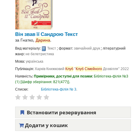
Він звав її Сандрою
Текст
за
Гнатко,
Дарина
.
Вид матеріалу:
Текст
; формат:
звичайний друк
; літературний
жанр:
не белетристика
Мова:
українська
Публікація:
Харків
Книжковий
Клуб
"
Клуб
Сімейного
Дозвілля"
2022
Наявність:
Примірники, доступні для позики:
Бібліотека-філія №3
(1)
Шифр зберігання:
821(477)
.
Списки:
Бібліотека-філія № 3
.
Встановити резервування
Додати у кошик