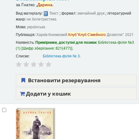
за
Гнатко ,
Дарина
.
Вид матеріалу:
Текст
; формат:
звичайний друк
; літературний
жанр:
не белетристика
Мова:
українська
Публікація:
Харків
Книжковий
Клуб
"
Клуб
Сімейного
Дозвілля"
2021
Наявність:
Примірники, доступні для позики:
Бібліотека-філія №3
(1)
Шифр зберігання:
821(477)
.
Списки:
Бібліотека-філія № 3
.
Встановити резервування
Додати у кошик