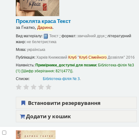
Проклята краса
Текст
за
Гнатко,
Дарина
.
Вид матеріалу:
Текст
; формат:
звичайний друк
; літературний
жанр:
не белетристика
Мова:
українська
Публікація:
Харків
Книжковий
Клуб
"
Клуб
Сімейного
Дозвілля"
2016
Наявність:
Примірники, доступні для позики:
Бібліотека-філія №3
(1)
Шифр зберігання:
821(477)
.
Списки:
Бібліотека-філія № 3
.
Встановити резервування
Додати у кошик