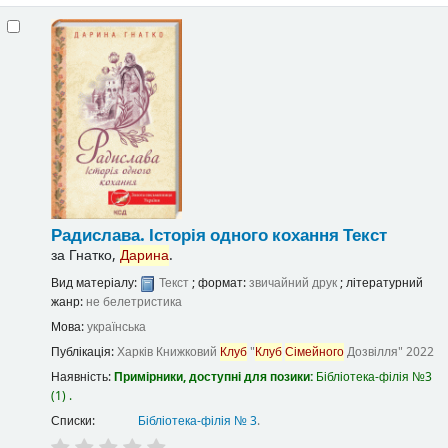
Радислава. Історія одного кохання
Текст
за
Гнатко,
Дарина
.
Вид матеріалу:
Текст
; формат:
звичайний друк
; літературний
жанр:
не белетристика
Мова:
українська
Публікація:
Харків
Книжковий
Клуб
"
Клуб
Сімейного
Дозвілля"
2022
Наявність:
Примірники, доступні для позики:
Бібліотека-філія №3
(1) .
Списки:
Бібліотека-філія № 3
.