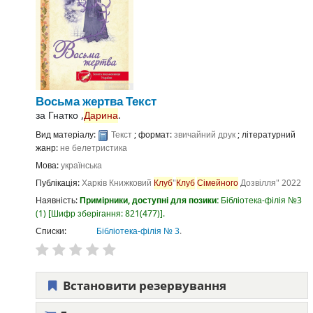
Восьма жертва
Текст
за
Гнатко ,
Дарина
.
Вид матеріалу:
Текст
; формат:
звичайний друк
; літературний
жанр:
не белетристика
Мова:
українська
Публікація:
Харків
Книжковий
Клуб
"
Клуб
Сімейного
Дозвілля"
2022
Наявність:
Примірники, доступні для позики:
Бібліотека-філія №3
(1)
Шифр зберігання:
821(477)
.
Списки:
Бібліотека-філія № 3
.
Встановити резервування