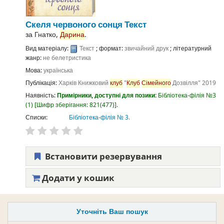
Скеля червоного сонця
Текст
за
Гнатко,
Дарина
.
Вид матеріалу:
Текст
; формат:
звичайний друк
; літературний
жанр:
не белетристика
Мова:
українська
Публікація:
Харків
Книжковий
клуб
"
Клуб
Сімейного
Дозвілля"
2019
Наявність:
Примірники, доступні для позики:
Бібліотека-філія №3
(1)
Шифр зберігання:
821(477)
.
Списки:
Бібліотека-філія № 3
.
Встановити резервування
Додати у кошик
Уточніть Ваш пошук