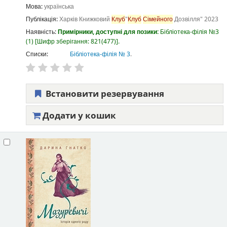
Мова:
українська
Публікація:
Харків
Книжковий
Клуб
"
Клуб
Сімейного
Дозвілля"
2023
Наявність:
Примірники, доступні для позики:
Бібліотека-філія №3
(1)
Шифр зберігання:
821(477)
.
Списки:
Бібліотека-філія № 3
.
Встановити резервування
Додати у кошик