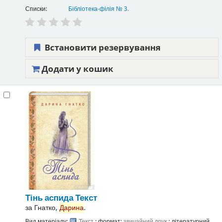
Списки:
Бібліотека-філія № 3
.
Встановити резервування
Додати у кошик
Тінь аспида
Текст
за
Гнатко,
Дарина
.
Вид матеріалу:
Текст
; формат:
звичайний друк
; літературний