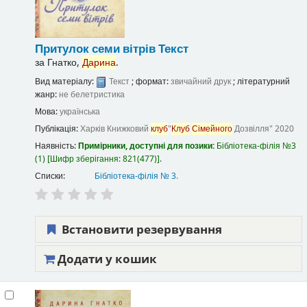
Притулок семи вітрів
Текст
за
Гнатко,
Дарина
.
Вид матеріалу:
Текст
; формат:
звичайний друк
; літературний
жанр:
не белетристика
Мова:
українська
Публікація:
Харків
Книжковий
клуб
"
Клуб
Сімейного
Дозвілля"
2020
Наявність:
Примірники, доступні для позики:
Бібліотека-філія №3
(1)
Шифр зберігання:
821(477)
.
Списки:
Бібліотека-філія № 3
.
Встановити резервування
Додати у кошик