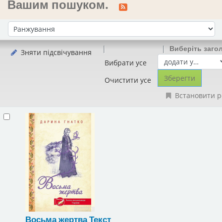
Вашим пошуком.
Сортувати за:
Виберіть заго
Зняти підсвічування
Вибрати усе
Очистити усе
Встановити р
Восьма жертва
Текст