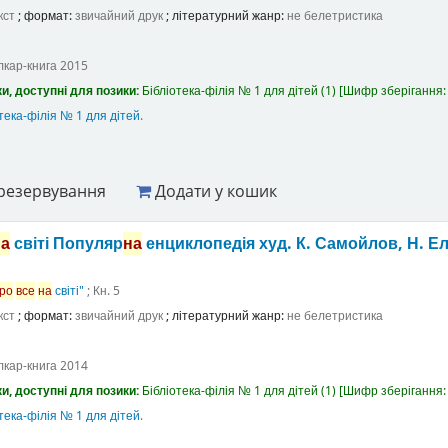
кст
; формат:
звичайний друк
; літературний жанр:
не белетристика
лкар-книга
2015
и, доступні для позики:
Бібліотека-філія № 1 для дітей
(1)
Шифр зберігання
тека-філія № 1 для дітей
.
резервування
Додати у кошик
на
світі Популяр
на
енциклопедія
худ. К. Самойлов, Н. 
ро
все
на
світі"
; Кн. 5
кст
; формат:
звичайний друк
; літературний жанр:
не белетристика
лкар-книга
2014
и, доступні для позики:
Бібліотека-філія № 1 для дітей
(1)
Шифр зберігання
тека-філія № 1 для дітей
.