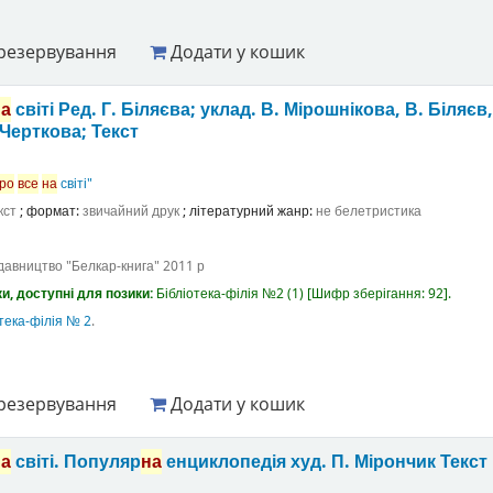
резервування
Додати у кошик
на
світі
Ред. Г. Біляєва; уклад. В. Мірошнікова, В. Біляєв,
 Черткова;
Текст
ро
все
на
світі"
кст
; формат:
звичайний друк
; літературний жанр:
не белетристика
давництво "Белкар-книга"
2011 р
и, доступні для позики:
Бібліотека-філія №2
(1)
Шифр зберігання:
92
.
тека-філія № 2
.
резервування
Додати у кошик
на
світі. Популяр
на
енциклопедія
худ. П. Мірончик
Текст