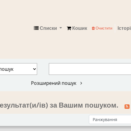
Списки
Кошик
Істор
Очистити
Електронний каталог
Розширений пошук
езультат(и/ів) за Вашим пошуком.
Сортувати за: