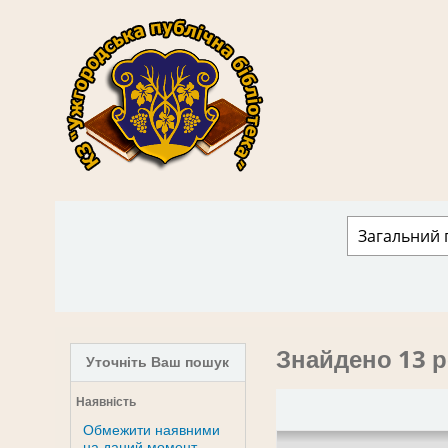
КЗ "Ужгородська публічна бібліотека" › 
Знайдено 13 р
Уточніть Ваш пошук
Наявність
Обмежити наявними
на даний момент