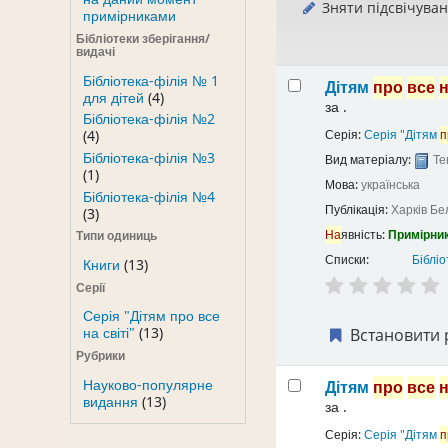
Зняти підсвічува
примірниками
Бібліотеки зберігання/
видачі
Бібліотека-філія № 1
Дітям
про
все
для дітей
(4)
за
.
Бібліотека-філія №2
Серія:
Серія "Дітям
п
(4)
Бібліотека-філія №3
Вид матеріалу:
Те
(1)
Мова:
українська
Бібліотека-філія №4
Публікація:
Харків
Бе
(3)
На
явність:
Примірник
Типи одиниць
Списки:
Бібліо
Книги
(13)
Серії
Серія "Дітям про все
на світі"
(13)
Встановити 
Рубрики
Науково-популярне
Дітям
про
все
видання
(13)
за
.
Серія:
Серія "Дітям
п