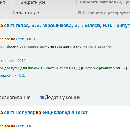
Виберіть заголовки, що
ння
Вибрати усе
Очистити усе
Встановити резервува
на
світі
Уклад. В.В. Мірошнікова, В.Г. Біляєв, Н.П. Трипут
ро
все
на
світі"
; Кн. 8
кст
; формат:
звичайний друк
; літературний жанр:
не белетристика
лкар-книга
2013
и, доступні для позики:
Бібліотека-філія №3
(1)
Шифр зберігання:
Мол. 92
.
тека-філія № 3
.
резервування
Додати у кошик
на
світі Популяр
на
енциклопедія
Текст
ро
все
на
світі"
; Кн. 1