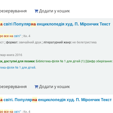
резервування
Додати у кошик
на
світі Популяр
на
енциклопедія
худ. П. Мірончик
Текст
ро
все
на
світі"
; Кн. 4
кст
; формат:
звичайний друк
; літературний жанр:
не белетристика
лкар-книга
2016
и, доступні для позики:
Бібліотека-філія № 1 для дітей
(1)
Шифр зберігання
тека-філія № 1 для дітей
.
резервування
Додати у кошик
на
світі. Популяр
на
енциклопедія
худ. П. Мірончик
Текст
ро
все
на
світі"
; Кн. 4