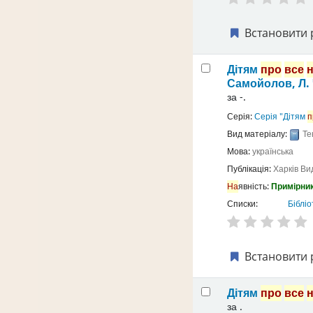
Встановити 
Дітям
про
все
Самойолов, Л.
за
-.
Серія:
Серія "Дітям
п
Вид матеріалу:
Те
Мова:
українська
Публікація:
Харків
Ви
На
явність:
Примірник
Списки:
Бібліо
Встановити 
Дітям
про
все
за
.