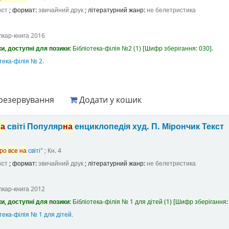
кст
; формат:
звичайний друк
; літературний жанр:
не белетристика
лкар-книга
2016
и, доступні для позики:
Бібліотека-філія №2
(1)
Шифр зберігання:
030
.
тека-філія № 2
.
резервування
Додати у кошик
на
світі Популяр
на
енциклопедія
худ. П. Мірончик
Текст
ро
все
на
світі"
; Кн. 4
кст
; формат:
звичайний друк
; літературний жанр:
не белетристика
лкар-книга
2012
и, доступні для позики:
Бібліотека-філія № 1 для дітей
(1)
Шифр зберігання
тека-філія № 1 для дітей
.