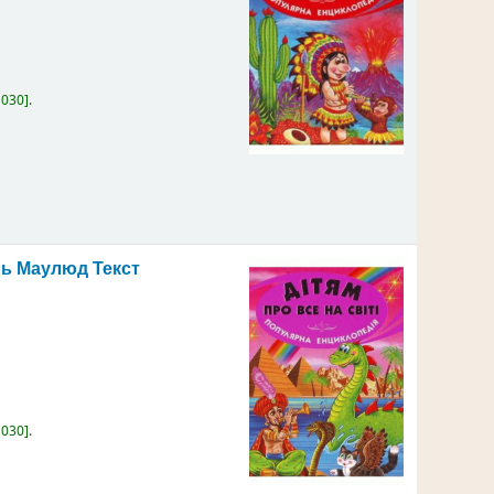
:
030
.
Ель Маулюд
Текст
:
030
.