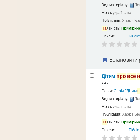
Вид матеріалу:
Те
Мова:
українська
Публікація:
Харків
Бе
На
явність:
Примірник
Списки:
Бібліо
Встановити 
Дітям
про
все
за
.
Серія:
Серія "Дітям
п
Вид матеріалу:
Те
Мова:
українська
Публікація:
Харків
Бе
На
явність:
Примірник
Списки:
Бібліо