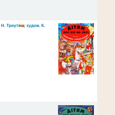
 Н. Триуті
на
; худож. К.