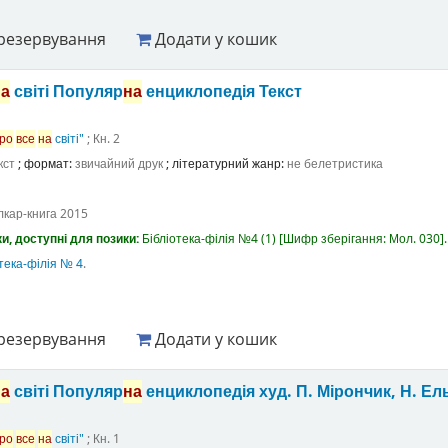
резервування
Додати у кошик
на
світі Популяр
на
енциклопедія
Текст
ро
все
на
світі"
; Кн. 2
кст
; формат:
звичайний друк
; літературний жанр:
не белетристика
лкар-книга
2015
и, доступні для позики:
Бібліотека-філія №4
(1)
Шифр зберігання:
Мол. 030
.
тека-філія № 4
.
резервування
Додати у кошик
на
світі Популяр
на
енциклопедія
худ. П. Мірончик, Н. 
ро
все
на
світі"
; Кн. 1