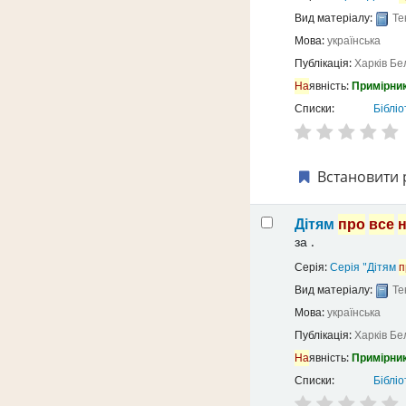
Вид матеріалу:
Те
Мова:
українська
Публікація:
Харків
Бе
На
явність:
Примірник
Списки:
Бібліо
Встановити 
Дітям
про
все
за
.
Серія:
Серія "Дітям
п
Вид матеріалу:
Те
Мова:
українська
Публікація:
Харків
Бе
На
явність:
Примірник
Списки:
Бібліо