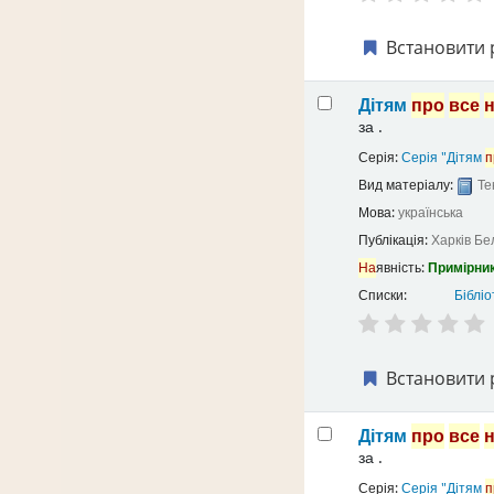
Встановити 
Дітям
про
все
за
.
Серія:
Серія "Дітям
п
Вид матеріалу:
Те
Мова:
українська
Публікація:
Харків
Бе
На
явність:
Примірник
Списки:
Бібліо
Встановити 
Дітям
про
все
за
.
Серія:
Серія "Дітям
п