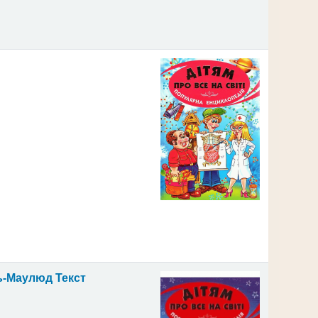
Ель-Маулюд
Текст