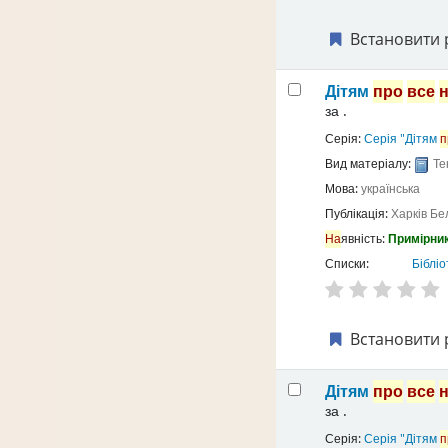
Встановити 
Дітям
про
все
за
.
Серія:
Серія "Дітям
п
Вид матеріалу:
Те
Мова:
українська
Публікація:
Харків
Бе
На
явність:
Примірник
Списки:
Бібліо
Встановити 
Дітям
про
все
за
.
Серія:
Серія "Дітям
п