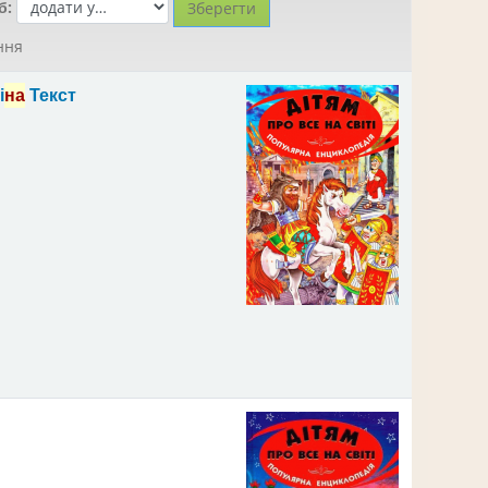
б:
ння
і
на
Текст