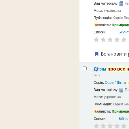
Вид матеріалу:
Те
Мова:
українська
Публікація:
Харків
Бе
На
явність:
Примірник
Списки:
Бібліо
Встановити 
Дітям
про
все
за
.
Серія:
Серія "Дітям
п
Вид матеріалу:
Те
Мова:
українська
Публікація:
Харків
Бе
На
явність:
Примірник
Списки:
Бібліо