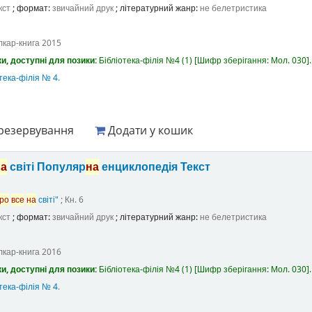
кст
; формат:
звичайний друк
; літературний жанр:
не белетристика
лкар-книга
2015
и, доступні для позики:
Бібліотека-філія №4
(1)
Шифр зберігання:
Мол. 030
.
тека-філія № 4
.
резервування
Додати у кошик
на
світі Популяр
на
енциклопедія
Текст
ро
все
на
світі"
; Кн. 6
кст
; формат:
звичайний друк
; літературний жанр:
не белетристика
лкар-книга
2016
и, доступні для позики:
Бібліотека-філія №4
(1)
Шифр зберігання:
Мол. 030
.
тека-філія № 4
.