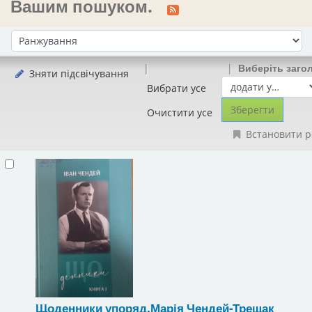
Вашим пошуком.
Сортувати за:
Виберіть заго
Зняти підсвічування
Вибрати усе
Очистити усе
Встановити р
Щоденники
упоряд.Марія Чендей-Трещак