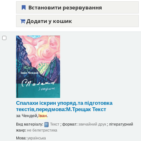
Встановити резервування
Додати у кошик
Спалахи іскрин
упоряд.та підготовка
текстів,передмова:М.Трещак
Текст
за
Чендей,
Іван
.
Вид матеріалу:
Текст
; формат:
звичайний друк
; літературний
жанр:
не белетристика
Мова:
українська