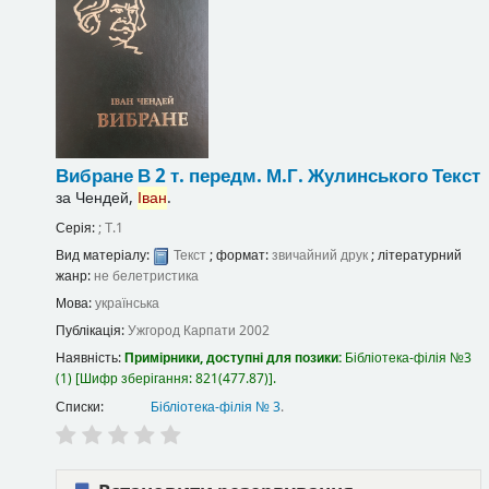
Вибране В 2 т.
передм. М.Г. Жулинського
Текст
за
Чендей,
Іван
.
Серія:
; Т.1
Вид матеріалу:
Текст
; формат:
звичайний друк
; літературний
жанр:
не белетристика
Мова:
українська
Публікація:
Ужгород
Карпати
2002
Наявність:
Примірники, доступні для позики:
Бібліотека-філія №3
(1)
Шифр зберігання:
821(477.87)
.
Списки:
Бібліотека-філія № 3
.