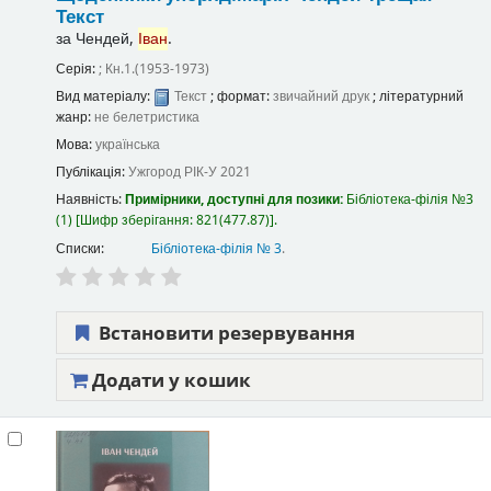
Текст
за
Чендей,
Іван
.
Серія:
; Кн.1.(1953-1973)
Вид матеріалу:
Текст
; формат:
звичайний друк
; літературний
жанр:
не белетристика
Мова:
українська
Публікація:
Ужгород
РІК-У
2021
Наявність:
Примірники, доступні для позики:
Бібліотека-філія №3
(1)
Шифр зберігання:
821(477.87)
.
Списки:
Бібліотека-філія № 3
.
Встановити резервування
Додати у кошик