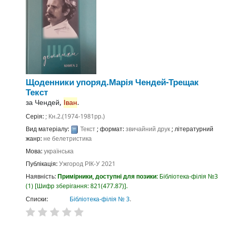
Щоденники
упоряд.Марія Чендей-Трещак
Текст
за
Чендей,
Іван
.
Серія:
; Кн.2.(1974-1981рр.)
Вид матеріалу:
Текст
; формат:
звичайний друк
; літературний
жанр:
не белетристика
Мова:
українська
Публікація:
Ужгород
РІК-У
2021
Наявність:
Примірники, доступні для позики:
Бібліотека-філія №3
(1)
Шифр зберігання:
821(477.87)
.
Списки:
Бібліотека-філія № 3
.