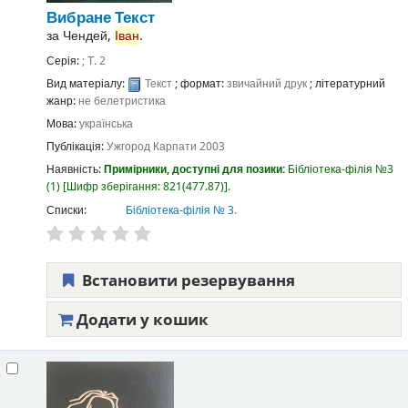
Вибране
Текст
за
Чендей,
Іван
.
Серія:
; Т. 2
Вид матеріалу:
Текст
; формат:
звичайний друк
; літературний
жанр:
не белетристика
Мова:
українська
Публікація:
Ужгород
Карпати
2003
Наявність:
Примірники, доступні для позики:
Бібліотека-філія №3
(1)
Шифр зберігання:
821(477.87)
.
Списки:
Бібліотека-філія № 3
.
Встановити резервування
Додати у кошик