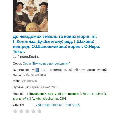
До невідомих земель та нових морів.
іл.
Г.Коллінза, Дж.Елетону; ред. І.Шахова;
вед.ред. О.Шапошникова; корект. О.Неро.
Текст.
за
Гінсон,Колін.
Серія:
Серія "Великі першопрохідники"
Вид матеріалу:
Текст
; формат:
звичайний друк
; літературний
жанр:
не белетристика
Мова:
українська
Публікація:
Харків
"Ранок"
2003
Наявність:
Примірники, доступні для позики:
Бібліотека-філія № 1
для дітей
(1)
Шифр зберігання:
030
.
Списки:
Бібліотека-філія № 1 для дітей
.