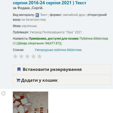
серпня 2016-24 серпня 2021 )
Текст
за
Федака ,Сергій.
Вид матеріалу:
Текст
; формат:
звичайний друк
; літературний
жанр:
не белетристика
Мова:
українська
Публікація:
Ужгород
Поліграфцентр "Ліра"
2021
Наявність:
Примірники, доступні для позики:
Публічна бібліотека
(1)
Шифр зберігання:
94(477.87)
.
Списки:
Ужгородська публічна бібліотека
.
Встановити резервування
Додати у кошик