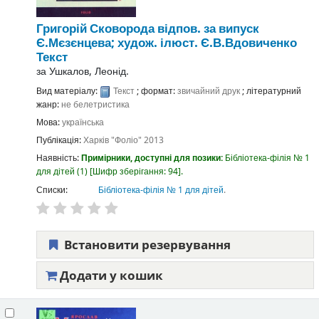
Григорій Сковорода
відпов. за випуск
Є.Мєзєнцева; худож. ілюст. Є.В.Вдовиченко
Текст
за
Ушкалов, Леонід.
Вид матеріалу:
Текст
; формат:
звичайний друк
; літературний
жанр:
не белетристика
Мова:
українська
Публікація:
Харків
"Фоліо"
2013
Наявність:
Примірники, доступні для позики:
Бібліотека-філія № 1
для дітей
(1)
Шифр зберігання:
94
.
Списки:
Бібліотека-філія № 1 для дітей
.
Встановити резервування
Додати у кошик