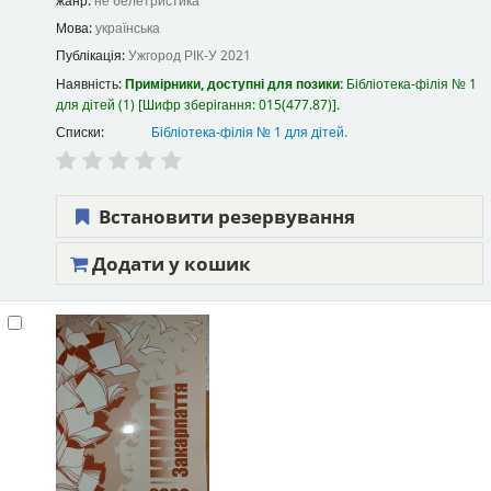
жанр:
не белетристика
Мова:
українська
Публікація:
Ужгород
РІК-У
2021
Наявність:
Примірники, доступні для позики:
Бібліотека-філія № 1
для дітей
(1)
Шифр зберігання:
015(477.87)
.
Списки:
Бібліотека-філія № 1 для дітей
.
Встановити резервування
Додати у кошик