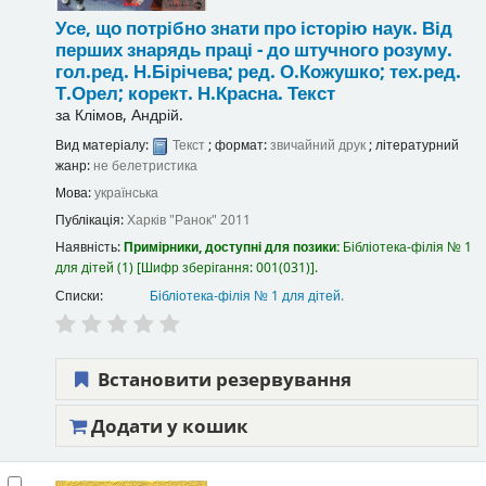
Усе, що потрібно знати про історію наук. Від
перших знарядь праці - до штучного розуму.
гол.ред. Н.Бірічева; ред. О.Кожушко; тех.ред.
Т.Орел; корект. Н.Красна.
Текст
за
Клімов, Андрій.
Вид матеріалу:
Текст
; формат:
звичайний друк
; літературний
жанр:
не белетристика
Мова:
українська
Публікація:
Харків
"Ранок"
2011
Наявність:
Примірники, доступні для позики:
Бібліотека-філія № 1
для дітей
(1)
Шифр зберігання:
001(031)
.
Списки:
Бібліотека-філія № 1 для дітей
.
Встановити резервування
Додати у кошик