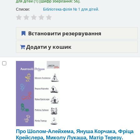
для дітей
(1)
Шифр зберігання:
56
.
Списки:
Бібліотека-філія № 1 для дітей
.
Встановити резервування
Додати у кошик
Про Шолом-Алейхема, Януша Корчака, Фріца
Крейслера, Миколу Лукаша, Матір Терезу.