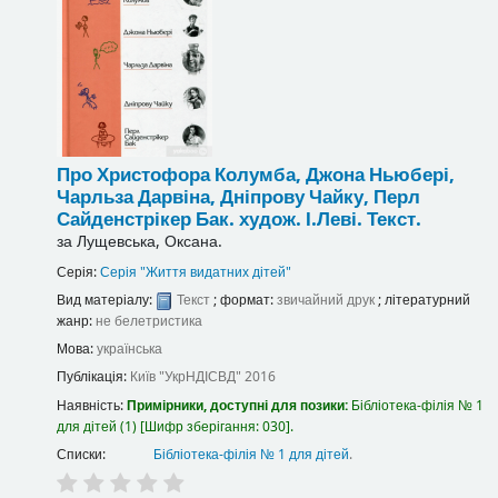
Про Христофора Колумба, Джона Ньюбері,
Чарльза Дарвіна, Дніпрову Чайку, Перл
Сайденстрікер Бак.
худож. І.Леві.
Текст.
за
Лущевська, Оксана.
Серія:
Серія "Життя видатних дітей"
Вид матеріалу:
Текст
; формат:
звичайний друк
; літературний
жанр:
не белетристика
Мова:
українська
Публікація:
Київ
"УкрНДІСВД"
2016
Наявність:
Примірники, доступні для позики:
Бібліотека-філія № 1
для дітей
(1)
Шифр зберігання:
030
.
Списки:
Бібліотека-філія № 1 для дітей
.