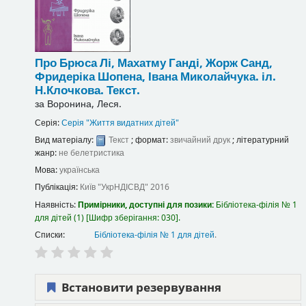
Про Брюса Лі, Махатму Ганді, Жорж Санд,
Фридеріка Шопена, Івана Миколайчука.
іл.
Н.Клочкова.
Текст.
за
Воронина, Леся.
Серія:
Серія "Життя видатних дітей"
Вид матеріалу:
Текст
; формат:
звичайний друк
; літературний
жанр:
не белетристика
Мова:
українська
Публікація:
Київ
"УкрНДІСВД"
2016
Наявність:
Примірники, доступні для позики:
Бібліотека-філія № 1
для дітей
(1)
Шифр зберігання:
030
.
Списки:
Бібліотека-філія № 1 для дітей
.
Встановити резервування