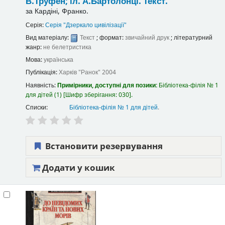
В.Труфен; іл. А.Бартолонці.
Текст.
за
Кардіні, Франко.
Серія:
Серія "Дзеркало цивілізації"
Вид матеріалу:
Текст
; формат:
звичайний друк
; літературний
жанр:
не белетристика
Мова:
українська
Публікація:
Харків
"Ранок"
2004
Наявність:
Примірники, доступні для позики:
Бібліотека-філія № 1
для дітей
(1)
Шифр зберігання:
030
.
Списки:
Бібліотека-філія № 1 для дітей
.
Встановити резервування
Додати у кошик