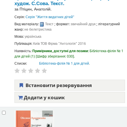
худож. С.Сова.
Текст.
за
Птіцин, Анатолій.
Серія:
Серія "Життя видатних дітей"
Вид матеріалу:
Текст
; формат:
звичайний друк
; літературний
жанр:
не белетристика
Мова:
українська
Публікація:
Київ
ТОВ Фірма "Антологія"
2016
Наявність:
Примірники, доступні для позики:
Бібліотека-філія № 1
для дітей
(1)
Шифр зберігання:
030
.
Списки:
Бібліотека-філія № 1 для дітей
.
Встановити резервування
Додати у кошик