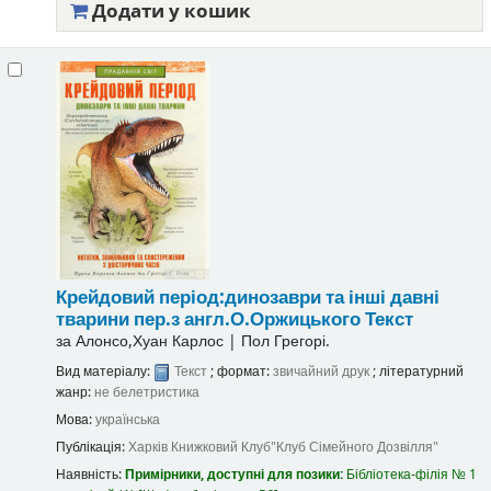
Додати у кошик
Крейдовий період:динозаври та інші давні
тварини
пер.з англ.О.Оржицького
Текст
за
Алонсо,Хуан Карлос
|
Пол Грегорі.
Вид матеріалу:
Текст
; формат:
звичайний друк
; літературний
жанр:
не белетристика
Мова:
українська
Публікація:
Харків
Книжковий Клуб"Клуб Сімейного Дозвілля"
Наявність:
Примірники, доступні для позики:
Бібліотека-філія № 1