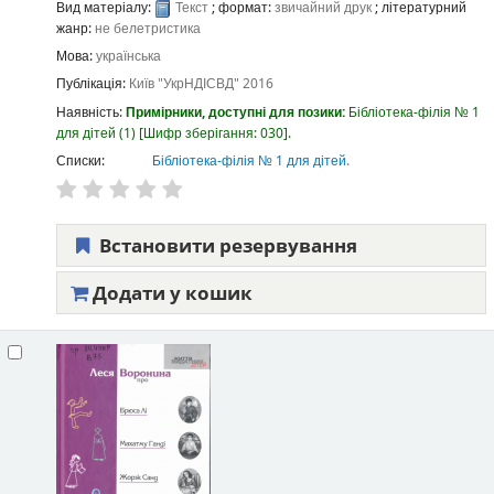
Вид матеріалу:
Текст
; формат:
звичайний друк
; літературний
жанр:
не белетристика
Мова:
українська
Публікація:
Київ
"УкрНДІСВД"
2016
Наявність:
Примірники, доступні для позики:
Бібліотека-філія № 1
для дітей
(1)
Шифр зберігання:
030
.
Списки:
Бібліотека-філія № 1 для дітей
.
Встановити резервування
Додати у кошик