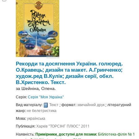
Рекорди та досягнення України.
голюред.
О.Кравець; дизайн та макет. А.Гринченко;
худож.ред В.Кулік; дизайн серії, обкл.
В.Христенко.
Текст.
за
Шейніна, Олена.
Серія:
Серія "Моя Україна"
Вид матеріалу:
Текст
; формат:
звичайний друк
; літературний
жанр:
не белетристика
Мова:
українська
Публікація:
Харків
"ТОРСІНГ ПЛЮС"
2011
Наявність:
Примірники, доступні для позики:
Бібліотека-філія № 1