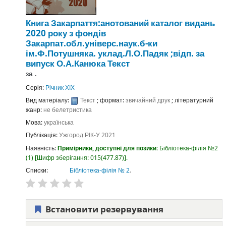
Книга Закарпаття:анотований каталог видань
2020 року з фондів
Закарпат.обл.універс.наук.б-ки
ім.Ф.Потушняка.
уклад.Л.О.Падяк ;відп. за
випуск О.А.Канюка
Текст
за
.
Серія:
Річник ХІХ
Вид матеріалу:
Текст
; формат:
звичайний друк
; літературний
жанр:
не белетристика
Мова:
українська
Публікація:
Ужгород
РІК-У
2021
Наявність:
Примірники, доступні для позики:
Бібліотека-філія №2
(1)
Шифр зберігання:
015(477.87)
.
Списки:
Бібліотека-філія № 2
.
Встановити резервування