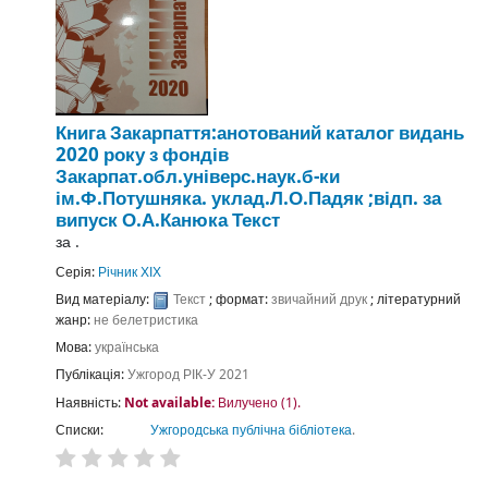
Книга Закарпаття:анотований каталог видань
2020 року з фондів
Закарпат.обл.універс.наук.б-ки
ім.Ф.Потушняка.
уклад.Л.О.Падяк ;відп. за
випуск О.А.Канюка
Текст
за
.
Серія:
Річник ХІХ
Вид матеріалу:
Текст
; формат:
звичайний друк
; літературний
жанр:
не белетристика
Мова:
українська
Публікація:
Ужгород
РІК-У
2021
Наявність:
Not available:
Вилучено (1).
Списки:
Ужгородська публічна бібліотека
.