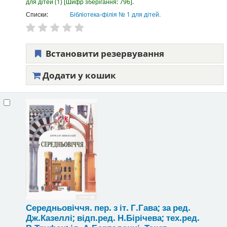
для дітей
(1)
Шифр зберігання:
796
.
Списки:
Бібліотека-філія № 1 для дітей
.
Встановити резервування
Додати у кошик
Середньовіччя.
пер. з іт. Г.Гава; за ред.
Дж.Казеллі; відп.ред. Н.Бірічева; тех.ред.