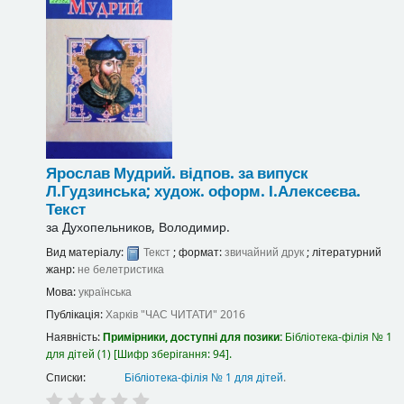
Ярослав Мудрий.
відпов. за випуск
Л.Гудзинська; худож. оформ. І.Алексеєва.
Текст
за
Духопельников, Володимир.
Вид матеріалу:
Текст
; формат:
звичайний друк
; літературний
жанр:
не белетристика
Мова:
українська
Публікація:
Харків
"ЧАС ЧИТАТИ"
2016
Наявність:
Примірники, доступні для позики:
Бібліотека-філія № 1
для дітей
(1)
Шифр зберігання:
94
.
Списки:
Бібліотека-філія № 1 для дітей
.