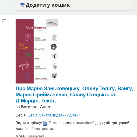
Додати у кошик
Про Марію Заньковецьку, Олену Телігу, Вангу,
Марію Приймаченко, Славу Стецько.
іл.
Д.Марцін.
Текст.
за
Багряна, Анна.
Серія:
Серія "Життя видатних дітей"
Вид матеріалу:
Текст
; формат:
звичайний друк
; літературний
жанр:
не белетристика
Мова:
українська