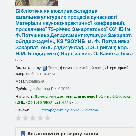
Бібліотека як важлива складова
загальнокультурних процесів сучасності
Матеріали науково-практичної конференції,
присвяченої 75-річчю Закарпатської ОУНБ ім.
Ф.Потушняка
Департамент культури Закарпат.
облдержадмін., КЗ "ЗОУНБ ім. Ф. Потушняка"
Закарпат. обл. ради; уклад. Л.З. Григаш; кор.
Н.М. Бондаренко; Відп. за вип. О. Канюка
Текст
за
.
Вид матеріалу:
Текст
; формат:
звичайний друк
; літературний
жанр:
не белетристика
Мова:
українська
Публікація:
Ужгород
РІК-У
2020
Наявність:
Примірники, доступні для позики:
Публічна бібліотека
(2)
Шифр зберігання:
821(477.87), ..
.
Списки:
Ужгородська публічна бібліотека
.
Встановити резервування