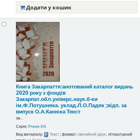
Додати у кошик
Книга Закарпаття:анотований каталог видань
2020 року з фондів
Закарпат.обл.універс.наук.б-ки
ім.Ф.Потушняка.
уклад.Л.О.Падяк ;відп. за
випуск О.А.Канюка
Текст
за
.
Серія:
Річник ХІХ
Вид матеріалу:
Текст
; формат:
звичайний друк
; літературний