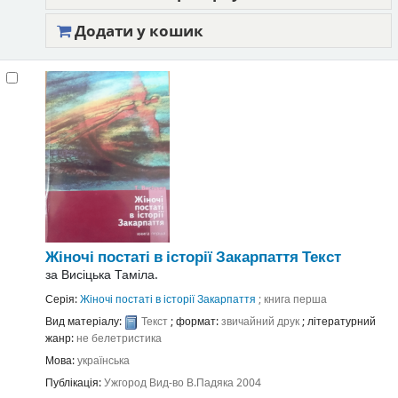
Додати у кошик
Жіночі постаті в історії Закарпаття
Текст
за
Висіцька Таміла.
Серія:
Жіночі постаті в історії Закарпаття
; книга перша
Вид матеріалу:
Текст
; формат:
звичайний друк
; літературний
жанр:
не белетристика
Мова:
українська
Публікація:
Ужгород
Вид-во В.Падяка
2004