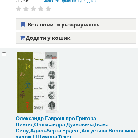
Списки:
Бібліотека-філія № 1 для дітей
.
Встановити резервування
Додати у кошик
Олександр Гаврош про Григора
Пинтю,Олександра Духновича,Івана
Силу,Адальберта Ерделі,Августина Волошина
худож.І.Шумова
Текст