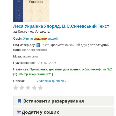
Леся Українка
Упоряд. В.С.Сичевський
Текст
за
Костенко. Анатоль.
Серія:
Життя
видатних
людей
Вид матеріалу:
Текст
; формат:
звичайний друк
; літературний
жанр:
не белетристика
Мова:
українська
Публікація:
Київ
"А.С.К."
2006
Наявність:
Примірники, доступні для позики:
Бібліотека-філія №2
(1)
Шифр зберігання:
821
.
Списки:
Бібліотека-філія № 2
.
Встановити резервування
Додати у кошик