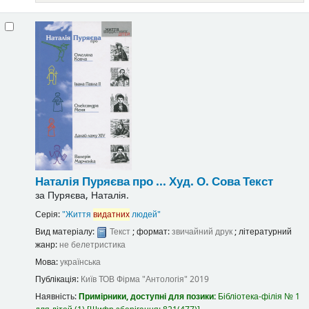
Наталія Пуряєва про ...
Худ. О. Сова
Текст
за
Пуряєва, Наталія.
Серія:
"Життя
видатних
людей"
Вид матеріалу:
Текст
; формат:
звичайний друк
; літературний
жанр:
не белетристика
Мова:
українська
Публікація:
Київ
ТОВ Фірма "Антологія"
2019
Наявність:
Примірники, доступні для позики:
Бібліотека-філія № 1