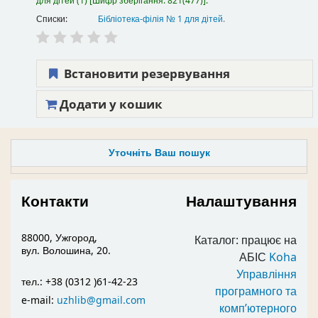
для дітей
(1)
Шифр зберігання:
821(477)
.
Списки:
Бібліотека-філія № 1 для дітей
.
Встановити резервування
Додати у кошик
Уточніть Ваш пошук
Контакти
Налаштування
88000, Ужгород,
Каталог: працює на
вул. Волошина, 20.
АБІС
Koha
Управління
тел.: +38 (0312 )61-42-23
програмного та
e-mail:
uzhlib@gmail.com
комп’ютерного