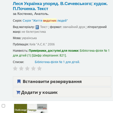
Леся Українка
упоряд. В.Сичевського; худож.
П.Починка.
Текст
за
Костенко, Анатоль.
Серія:
Серія "Життя
видатних
людей"
Вид матеріалу:
Текст
; формат:
звичайний друк
; літературний
жанр:
не белетристика
Мова:
українська
Публікація:
Київ
"А.С.К."
2006
Наявність:
Примірники, доступні для позики:
Бібліотека-філія № 1
для дітей
(1)
Шифр зберігання:
821
.
Списки:
Бібліотека-філія № 1 для дітей
.
Встановити резервування
Додати у кошик