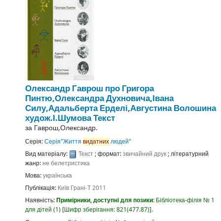
Олександр Гаврош про Григора
Пинтю,Олександра Духновича,Івана
Силу,Адальберта Ерделі,Августина Волошина
худож.І.Шумова
Текст
за
Гаврош,Олександр.
Серія:
Серія"Життя
видатних
людей"
Вид матеріалу:
Текст
; формат:
звичайний друк
; літературний
жанр:
не белетристика
Мова:
українська
Публікація:
Київ
Грані-Т
2011
Наявність:
Примірники, доступні для позики:
Бібліотека-філія № 1
для дітей
(1)
Шифр зберігання:
821(477.87)
.