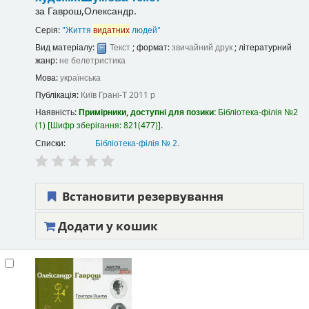
за
Гаврош,Олександр.
Серія:
"Життя
видатних
людей"
Вид матеріалу:
Текст
; формат:
звичайний друк
; літературний
жанр:
не белетристика
Мова:
українська
Публікація:
Київ
Грані-Т
2011 р
Наявність:
Примірники, доступні для позики:
Бібліотека-філія №2
(1)
Шифр зберігання:
821(477)
.
Списки:
Бібліотека-філія № 2
.
Встановити резервування
Додати у кошик