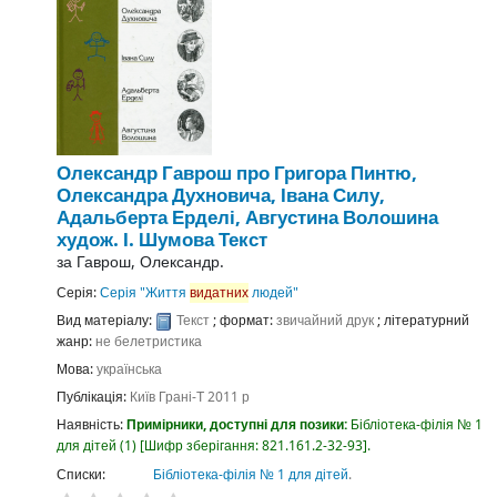
Олександр Гаврош про Григора Пинтю,
Олександра Духновича, Івана Силу,
Адальберта Ерделі, Августина Волошина
худож. І. Шумова
Текст
за
Гаврош, Олександр.
Серія:
Серія "Життя
видатних
людей"
Вид матеріалу:
Текст
; формат:
звичайний друк
; літературний
жанр:
не белетристика
Мова:
українська
Публікація:
Київ
Грані-Т
2011 р
Наявність:
Примірники, доступні для позики:
Бібліотека-філія № 1
для дітей
(1)
Шифр зберігання:
821.161.2-32-93
.
Списки:
Бібліотека-філія № 1 для дітей
.